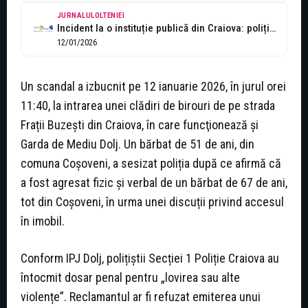
JURNALULOLTENIEI
Incident la o instituție publică din Craiova: poliția anchetează
12/01/2026
Un scandal a izbucnit pe 12 ianuarie 2026, în jurul orei
11:40, la intrarea unei clădiri de birouri de pe strada
Frații Buzești din Craiova, în care funcţionează şi
Garda de Mediu Dolj. Un bărbat de 51 de ani, din
comuna Coșoveni, a sesizat poliția după ce afirmă că
a fost agresat fizic şi verbal de un bărbat de 67 de ani,
tot din Coșoveni, în urma unei discuții privind accesul
în imobil.
Conform IPJ Dolj, polițiștii Secției 1 Poliție Craiova au
întocmit dosar penal pentru „lovirea sau alte
violențe”. Reclamantul ar fi refuzat emiterea unui