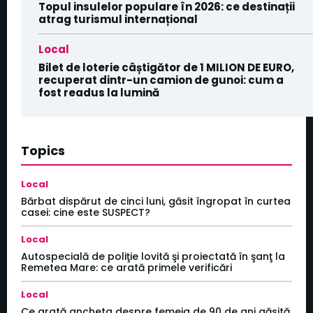
Topul insulelor populare în 2026: ce destinații
atrag turismul internațional
Local
Bilet de loterie câștigător de 1 MILION DE EURO,
recuperat dintr-un camion de gunoi: cum a
fost readus la lumină
Topics
Local
Bărbat dispărut de cinci luni, găsit îngropat în curtea
casei: cine este SUSPECT?
Local
Autospecială de poliţie lovită şi proiectată în şanţ la
Remetea Mare: ce arată primele verificări
Local
Ce arată ancheta despre femeia de 90 de ani găsită