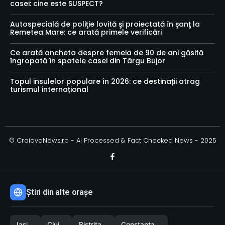
casei: cine este SUSPECT?
Autospecială de poliţie lovită şi proiectată în şanţ la
Remetea Mare: ce arată primele verificări
Ce arată ancheta despre femeia de 90 de ani găsită
îngropată în spatele casei din Târgu Bujor
Topul insulelor populare în 2026: ce destinații atrag
turismul internațional
© CraiovaNews.ro - AI Processed & Fact Checked News - 2025
Știri din alte orașe
Iași
Cluj
Bistrița
Constanța