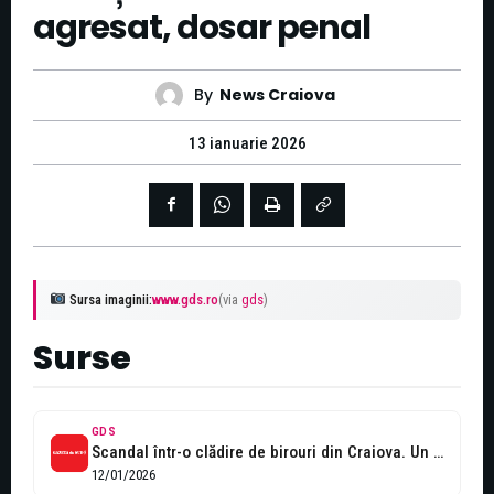
agresat, dosar penal
By
News Craiova
13 ianuarie 2026
Sursa imaginii:
www.gds.ro
(via
gds
)
Surse
GDS
Scandal într-o clădire de birouri din Craiova. Un bărbat, cercetat de poliţişti...
12/01/2026