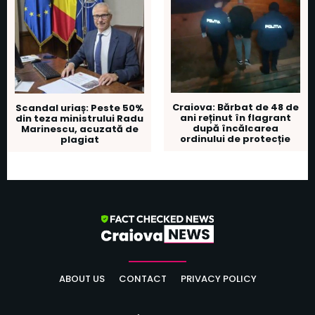
Craiova: Bărbat de 48 de
Scandal uriaș: Peste 50%
ani reținut în flagrant
din teza ministrului Radu
după încălcarea
Marinescu, acuzată de
ordinului de protecție
plagiat
ABOUT US
CONTACT
PRIVACY POLICY