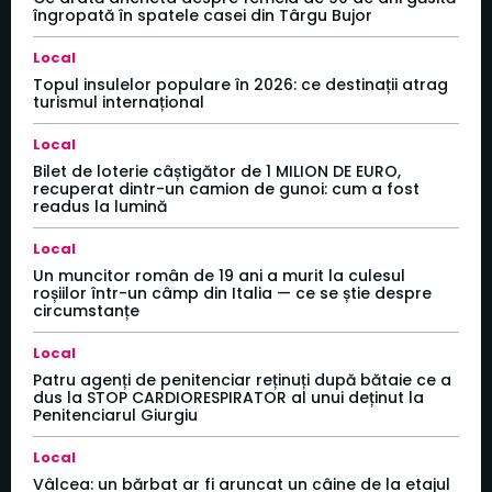
îngropată în spatele casei din Târgu Bujor
Local
Topul insulelor populare în 2026: ce destinații atrag
turismul internațional
Local
Bilet de loterie câștigător de 1 MILION DE EURO,
recuperat dintr-un camion de gunoi: cum a fost
readus la lumină
Local
Un muncitor român de 19 ani a murit la culesul
roșiilor într-un câmp din Italia — ce se știe despre
circumstanțe
Local
Patru agenți de penitenciar reținuți după bătaie ce a
dus la STOP CARDIORESPIRATOR al unui deținut la
Penitenciarul Giurgiu
Local
Vâlcea: un bărbat ar fi aruncat un câine de la etajul