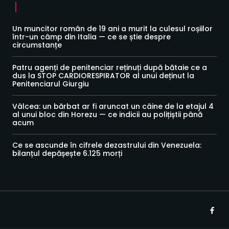
Un muncitor român de 19 ani a murit la culesul roșiilor
într-un câmp din Italia — ce se știe despre
circumstanțe
Patru agenți de penitenciar reținuți după bătaie ce a
dus la STOP CARDIORESPIRATOR al unui deținut la
Penitenciarul Giurgiu
Vâlcea: un bărbat ar fi aruncat un câine de la etajul 4
al unui bloc din Horezu — ce indicii au polițiștii până
acum
Ce se ascunde în cifrele dezastrului din Venezuela:
bilanțul depășește 6.125 morți