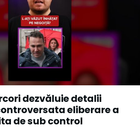
cori dezvăluie detalii
ontroversata eliberare a
ita de sub control