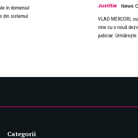
Justitie
News C
ale în domeniul
se din sistemul
VLAD MERCORI, cunos
vine cu o nouă dezv
judiciar. Urmărește
Categorii