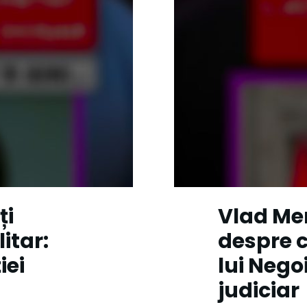
ți
Vlad Mer
litar:
despre c
iei
lui Nego
judiciar