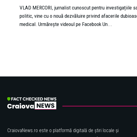
VLAD MERCORI, jurnalist cunoscut pentru investigațiile s
politic, vine cu o nouă dezvăluire privind afacerile dubioa
medical. Urmărește videoul pe Facebook Un...
CraiovaNews.ro este o platformă digitală de știri locale și