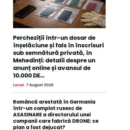
Percheziții într-un dosar de
înșelăciune și fals în înscrisuri
sub semnătură privată, în
Mehedinți: detalii despre un
anunț online și avansul de
10.000 DE...
Local
7 August 2026
Româncă arestată în Germania
într-un complot rusesc de
ASASINARE a directorului unei
companii care fabrică DRONE: ce
plan a fost dejucat?