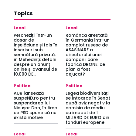
Topics
Local
Local
Percheziții într-un
Româncă arestată
dosar de
în Germania într-un
înșelăciune și fals în
complot rusesc de
înscrisuri sub
ASASINARE a
semnătură privată,
directorului unei
în Mehedinți: detalii
companii care
despre un anunț
fabrică DRONE: ce
online și avansul de
plan a fost
10.000 DE...
dejucat?
Politica
Politica
AUR lansează
Legea biodiversității
suspeND.ro pentru
se întoarce în Senat
suspendarea lui
după aviz negativ la
Nicușor Dan, în timp
comisia de mediu,
ce PSD spune că nu
cu impact de 1
există motive
MILIARD DE EURO din
fonduri europene
Local
Local