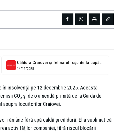
Căldura Craiovei și felinarul roșu de la capătul tunelului
14/12/2025
re în insolvență pe 12 decembrie 2025. Această
de emisii CO₂ și de o amendă primită de la Garda de
 asupra locuitorilor Craiovei.
vor rămâne fără apă caldă și căldură. El a subliniat că
a activităților companiei, fără riscul blocării