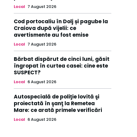
Local
7 August 2026
Cod portocaliu în Dolj și pagube la
Craiova după vijelii: ce
avertismente au fost emise
Local
7 August 2026
Bărbat dispărut de cinci luni, găsit
îngropat în curtea casei: cine este
SUSPECT?
Local
6 August 2026
Autospecială de poliţie lovită şi
proiectată în şanţ la Remetea
Mare: ce arată primele verificări
Local
6 August 2026