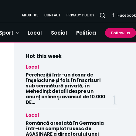
ABOUT US
CONTACT
PRIVACY POLICY
Facebook
Sport
Local
Social
Politica
Follow us
Hot this week
Local
Percheziții într-un dosar de
înșelăciune și fals în înscrisuri
sub semnătură privată, în
Mehedinți: detalii despre un
anunț online și avansul de 10.000
DE...
Local
Româncă arestată în Germania
într-un complot rusesc de
ASASINARE a directorului unei