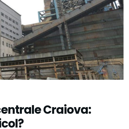
centrale Craiova:
icol?