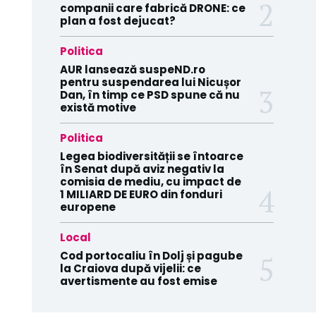
companii care fabrică DRONE: ce
plan a fost dejucat?
Politica
AUR lansează suspeND.ro
pentru suspendarea lui Nicușor
Dan, în timp ce PSD spune că nu
există motive
Politica
Legea biodiversității se întoarce
în Senat după aviz negativ la
comisia de mediu, cu impact de
1 MILIARD DE EURO din fonduri
europene
Local
Cod portocaliu în Dolj și pagube
la Craiova după vijelii: ce
avertismente au fost emise