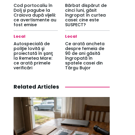
Cod portocaliu în
Bărbat dispărut de
Dolj și pagube la
cinci luni, găsit
Craiova după vijelii:
îngropat în curtea
ce avertismente au
casei: cine este
fost emise
SUSPECT?
Local
Local
Autospecială de
Ce arată ancheta
poliţie lovită şi
despre femeia de
proiectată în şanţ
90 de ani găsită
la Remetea Mare:
îngropată în
ce arată primele
spatele casei din
verificări
Târgu Bujor
Related Articles