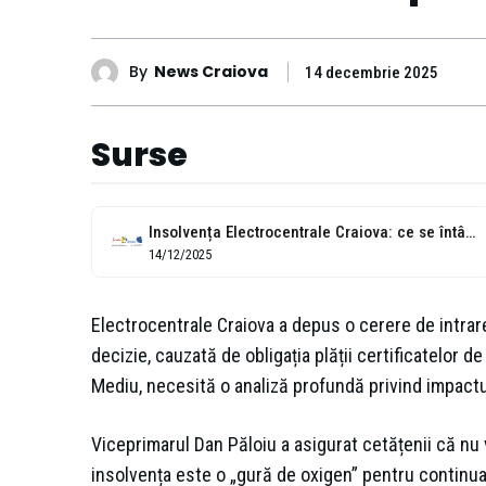
By
News Craiova
14 decembrie 2025
Surse
Insolvența Electrocentrale Craiova: ce se întâmplă cu căldura
14/12/2025
Electrocentrale Craiova a depus o cerere de intra
decizie, cauzată de obligația plății certificatelor 
Mediu, necesită o analiză profundă privind impactul
Viceprimarul Dan Păloiu a asigurat cetățenii că nu 
insolvența este o „gură de oxigen” pentru continuare