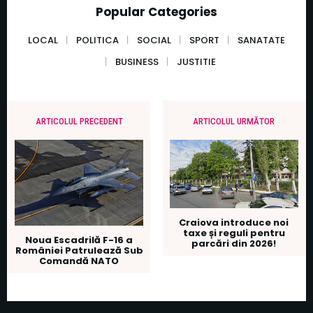
Popular Categories
LOCAL
POLITICA
SOCIAL
SPORT
SANATATE
BUSINESS
JUSTITIE
ARTICOLUL PRECEDENT
ARTICOLUL URMĂTOR
Craiova introduce noi
taxe și reguli pentru
Noua Escadrilă F-16 a
parcări din 2026!
României Patrulează Sub
Comandă NATO