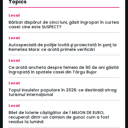
Topics
Local
Bărbat dispărut de cinci luni, găsit îngropat în curtea
casei: cine este SUSPECT?
Local
Autospecială de poliţie lovită şi proiectată în şanţ la
Remetea Mare: ce arată primele verificări
Local
Ce arată ancheta despre femeia de 90 de ani găsită
îngropată în spatele casei din Târgu Bujor
Local
Topul insulelor populare în 2026: ce destinații atrag
turismul internațional
Local
Bilet de loterie câștigător de 1 MILION DE EURO,
recuperat dintr-un camion de gunoi: cum a fost
readus la lumină