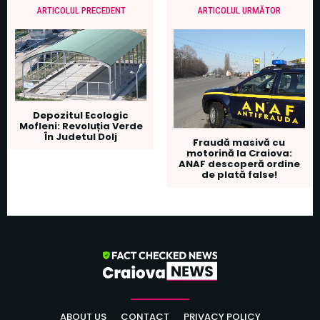
ARTICOLUL PRECEDENT
ARTICOLUL URMĂTOR
Depozitul Ecologic
Mofleni: Revoluția Verde
În Judetul Dolj
Fraudă masivă cu
motorină la Craiova:
ANAF descoperă ordine
de plată false!
ABOUT US
CONTACT
PRIVACY POLICY