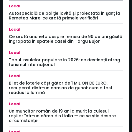
Local
Autospecială de poliţie lovită şi proiectată în şanţ la
Remetea Mare: ce arată primele verificări
Local
Ce arată ancheta despre femeia de 90 de ani găsită
îngropată în spatele casei din Târgu Bujor
Local
Topul insulelor populare în 2026: ce destinații atrag
turismul internațional
Local
Bilet de loterie câștigător de 1 MILION DE EURO,
recuperat dintr-un camion de gunoi: cum a fost
readus la lumină
Local
Un muncitor român de 19 ani a murit la culesul
roșiilor într-un câmp din Italia — ce se știe despre
circumstanțe
Local