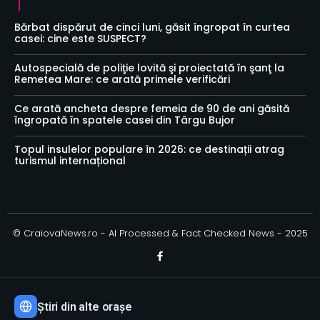
Bărbat dispărut de cinci luni, găsit îngropat în curtea
casei: cine este SUSPECT?
Autospecială de poliţie lovită şi proiectată în şanţ la
Remetea Mare: ce arată primele verificări
Ce arată ancheta despre femeia de 90 de ani găsită
îngropată în spatele casei din Târgu Bujor
Topul insulelor populare în 2026: ce destinații atrag
turismul internațional
© CraiovaNews.ro - AI Processed & Fact Checked News - 2025
Știri din alte orașe