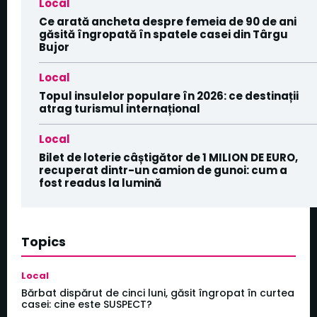
Local
Ce arată ancheta despre femeia de 90 de ani
găsită îngropată în spatele casei din Târgu
Bujor
Local
Topul insulelor populare în 2026: ce destinații
atrag turismul internațional
Local
Bilet de loterie câștigător de 1 MILION DE EURO,
recuperat dintr-un camion de gunoi: cum a
fost readus la lumină
Topics
Local
Bărbat dispărut de cinci luni, găsit îngropat în curtea
casei: cine este SUSPECT?