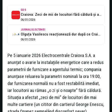
GDS
Craiova: Zeci de mii de locuitori fără căldură și apă caldă după...
06/01/2026
JURNALULOLTENIEI
Olguța Vasilescu reacționează dur după ce Craiova a stat în frig
06/01/2026
Pe 5 ianuarie 2026 Electrocentrale Craiova S.A. a
anunțat o avarie la instalațiile energetice care a redus
parametrii de furnizare a agentului termic; compania
anunțase reluarea la parametri nominali la ora 19:00,
dar furnizarea normală nu a fost restabilită imediat,
iar locuitorii au rămas „o zi și o noapte” fără căldură.
Situația a afectat „zeci de mii” de locuitori din mai
multe cartiere (un cititor din cartierul George Enescu,
strada Opanez semnalând disconfort sever).