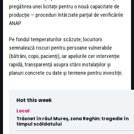
pregătirea unei licitații pentru o nouă capacitate de
producție — proceduri întârziate parțial de verificările
ANAP.
Pe fondul temperaturilor scăzute, locuitorii
semnalează riscuri pentru persoane vulnerabile
(bătrâni, copii, pacienți), iar apelurile cer intervenție
rapidă, transparență asupra stării instalațiilor și
planuri concrete cu date și termene pentru investiții.
Hot this week
Local
Trăsnet în râul Mureș, zona Reghin: tragedie în
timpul scăldatului