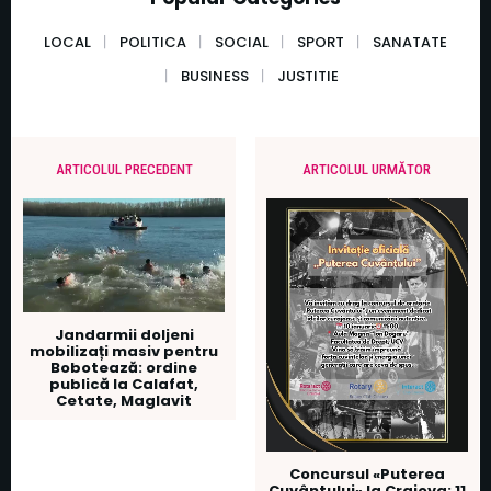
LOCAL
POLITICA
SOCIAL
SPORT
SANATATE
BUSINESS
JUSTITIE
ARTICOLUL PRECEDENT
ARTICOLUL URMĂTOR
Jandarmii doljeni
mobilizați masiv pentru
Bobotează: ordine
publică la Calafat,
Cetate, Maglavit
Concursul «Puterea
Cuvântului» la Craiova: 11