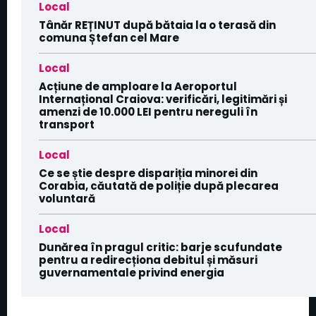
Local
Tânăr REȚINUT după bătaia la o terasă din
comuna Ștefan cel Mare
Local
Acțiune de amploare la Aeroportul
Internațional Craiova: verificări, legitimări și
amenzi de 10.000 LEI pentru nereguli în
transport
Local
Ce se știe despre dispariția minorei din
Corabia, căutată de poliție după plecarea
voluntară
Local
Dunărea în pragul critic: barje scufundate
pentru a redirecționa debitul și măsuri
guvernamentale privind energia