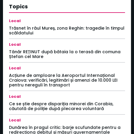
Topics
Local
Trăsnet în râul Mureș, zona Reghin: tragedie în timpul
scăldatului
Local
Tânăr REȚINUT după bătaia la o terasă din comuna
Ștefan cel Mare
Local
Acțiune de amploare la Aeroportul Internațional
Craiova: verificări, legitimări și amenzi de 10.000 LEI
pentru nereguli în transport
Local
Ce se știe despre dispariția minorei din Corabia,
căutată de poliție după plecarea voluntară
Local
Dunărea în pragul critic: barje scufundate pentru a
redirecționa debitul și măsuri guvernamentale