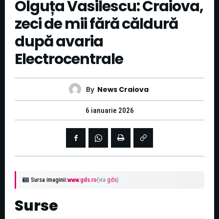
Olguța Vasilescu: Craiova,
zeci de mii fără căldură
după avaria
Electrocentrale
By
News Craiova
6 ianuarie 2026
Sursa imaginii:
www.gds.ro
(via
gds
)
Surse