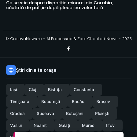
Ce se știe despre dispariția minorei din Corabia,
căutată de poliție după plecarea voluntară
© CraiovaNews.ro - AI Processed & Fact Checked News - 2025
Știri din alte orașe
Iași
Cluj
Bistrița
Constanța
Timișoara
București
Bacău
Brașov
Oradea
Suceava
Botoșani
Ploiești
Vaslui
Neamț
Galați
Mureș
Ilfov