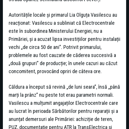
Autoritățile locale și primarul Lia Olguța Vasilescu au
reacționat: Vasilescu a subliniat că Electrocentrale
este în subordinea Ministerului Energiei, nu a
Primăriei, şi a acuzat lipsa investițiilor pentru instalații
vechi „de circa 50 de ani”. Potrivit primarului,
problemele au fost cauzate de căderea succesivă a
„două grupuri” de producție; în unele cazuri au căzut
concomitent, provocând opriri de câteva ore.
Căldura a început să revină „de luni seara”, însă „până
marți la prânz” nu peste tot erau parametri normali.
Vasilescu a mulțumit angajaților Electrocentrale care
au lucrat în perioada Sărbătorilor pentru reparații și a
anunțat demersuri ale Primăriei: achiziție de teren,
PUZ, documentație pentru ATR la TransElectrica și