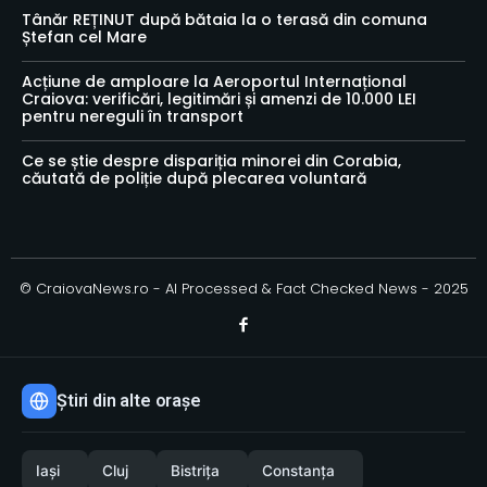
Tânăr REȚINUT după bătaia la o terasă din comuna
Ștefan cel Mare
Acțiune de amploare la Aeroportul Internațional
Craiova: verificări, legitimări și amenzi de 10.000 LEI
pentru nereguli în transport
Ce se știe despre dispariția minorei din Corabia,
căutată de poliție după plecarea voluntară
© CraiovaNews.ro - AI Processed & Fact Checked News - 2025
Știri din alte orașe
Iași
Cluj
Bistrița
Constanța