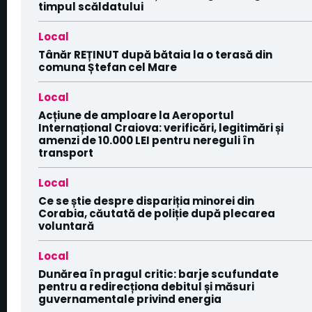
timpul scăldatului
Local
Tânăr REȚINUT după bătaia la o terasă din
comuna Ștefan cel Mare
Local
Acțiune de amploare la Aeroportul
Internațional Craiova: verificări, legitimări și
amenzi de 10.000 LEI pentru nereguli în
transport
Local
Ce se știe despre dispariția minorei din
Corabia, căutată de poliție după plecarea
voluntară
Local
Dunărea în pragul critic: barje scufundate
pentru a redirecționa debitul și măsuri
guvernamentale privind energia