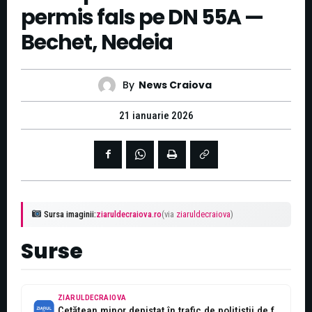
permis fals pe DN 55A —
Bechet, Nedeia
By
News Craiova
21 ianuarie 2026
Sursa imaginii:
ziaruldecraiova.ro
(via
ziaruldecraiova
)
Surse
ZIARULDECRAIOVA
Cetățean minor depistat în trafic de polițiștii de frontieră cu permis de...