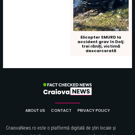
Elicopter SMURD la
accident grav în Dolj:
trei răniți, victimă
descarcerată
ABOUT US
CONTACT
PRIVACY POLICY
CraiovaNews.ro este o platformă digitală de știri locale și