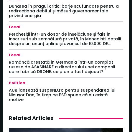
Dunărea în pragul critic: barje scufundate pentru a
redirecționa debitul și măsuri guvernamentale
privind energia
Local
Percheziții într-un dosar de înșelăciune și fals în
înscrisuri sub semnătură privată, în Mehedinți: detalii
despre un anunț online și avansul de 10.000 DE...
Local
Româncă arestată în Germania într-un complot
rusesc de ASASINARE a directorului unei companii
care fabrică DRONE: ce plan a fost dejucat?
Politica
AUR lansează suspeND.ro pentru suspendarea lui
Nicușor Dan, în timp ce PSD spune că nu există
motive
Related Articles