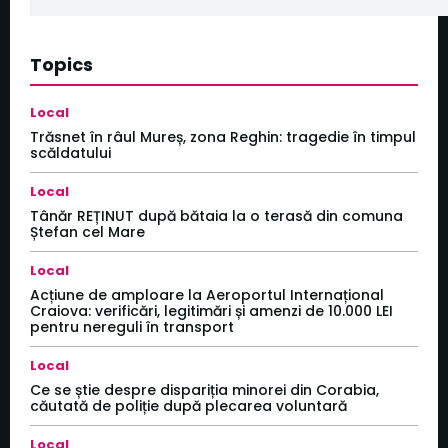
Topics
Local
Trăsnet în râul Mureș, zona Reghin: tragedie în timpul
scăldatului
Local
Tânăr REȚINUT după bătaia la o terasă din comuna
Ștefan cel Mare
Local
Acțiune de amploare la Aeroportul Internațional
Craiova: verificări, legitimări și amenzi de 10.000 LEI
pentru nereguli în transport
Local
Ce se știe despre dispariția minorei din Corabia,
căutată de poliție după plecarea voluntară
Local