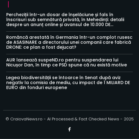
Percheziții într-un dosar de înșelăciune și fals în
înscrisuri sub semnătură privată, în Mehedinți: detalii
despre un anunț online și avansul de 10.000 DE...
Româncă arestată în Germania într-un complot rusesc
de ASASINARE a directorului unei companii care fabrică
DRONE: ce plan a fost dejucat?
AUR lansează suspeND.ro pentru suspendarea lui
Nicușor Dan, în timp ce PSD spune că nu există motive
Legea biodiversității se întoarce în Senat după aviz
negativ la comisia de mediu, cu impact de 1 MILIARD DE
EURO din fonduri europene
© CraiovaNews.ro - AI Processed & Fact Checked News - 2025