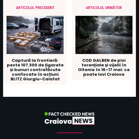
ARTICOLUL PRECEDENT
ARTICOLUL URMĂTOR
Captură la frontieră:
COD GALBEN de ploi
peste 107.300 de țigarete
torențiale și vijelii în
și bunuri contrafăcute
Oltenia în 16–17 mai: ce
confiscate în acțiuni
poate lovi Craiova
BLITZ Giurgiu–Calafat