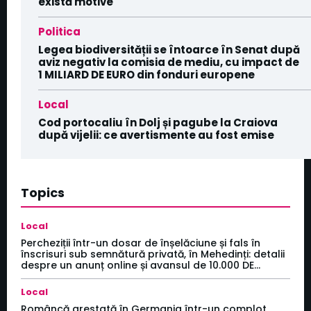
există motive
Politica
Legea biodiversității se întoarce în Senat după
aviz negativ la comisia de mediu, cu impact de
1 MILIARD DE EURO din fonduri europene
Local
Cod portocaliu în Dolj și pagube la Craiova
după vijelii: ce avertismente au fost emise
Topics
Local
Percheziții într-un dosar de înșelăciune și fals în
înscrisuri sub semnătură privată, în Mehedinți: detalii
despre un anunț online și avansul de 10.000 DE...
Local
Româncă arestată în Germania într-un complot