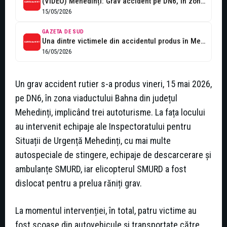
(VIDEO) Mehedinți: Grav accident pe DN6, în zona viaductului Bahna: o persoană...
15/05/2026
GAZETA DE SUD
Una dintre victimele din accidentul produs în Mehedinţi, în stare gravă în...
16/05/2026
Un grav accident rutier s-a produs vineri, 15 mai 2026,
pe DN6, în zona viaductului Bahna din județul
Mehedinți, implicând trei autoturisme. La fața locului
au intervenit echipaje ale Inspectoratului pentru
Situații de Urgență Mehedinți, cu mai multe
autospeciale de stingere, echipaje de descarcerare și
ambulanțe SMURD, iar elicopterul SMURD a fost
dislocat pentru a prelua răniți grav.
La momentul intervenției, în total, patru victime au
fost scoase din autovehicule și transportate către