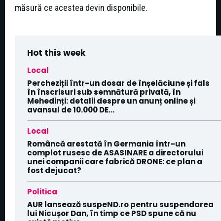
măsură ce acestea devin disponibile.
Hot this week
Local
Percheziții într-un dosar de înșelăciune și fals
în înscrisuri sub semnătură privată, în
Mehedinți: detalii despre un anunț online și
avansul de 10.000 DE...
Local
Româncă arestată în Germania într-un
complot rusesc de ASASINARE a directorului
unei companii care fabrică DRONE: ce plan a
fost dejucat?
Politica
AUR lansează suspeND.ro pentru suspendarea
lui Nicușor Dan, în timp ce PSD spune că nu