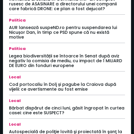
rusesc de ASASINARE a directorului unei companii
care fabrică DRONE: ce plan a fost dejucat?
Politica
AUR lansează suspeND.ro pentru suspendarea lui
Nicușor Dan, în timp ce PSD spune că nu există
motive
Politica
Legea biodiversității se întoarce în Senat după aviz
negativ la comisia de mediu, cu impact de 1 MILIARD
DE EURO din fonduri europene
Local
Cod portocaliu în Dolj și pagube la Craiova după
vijelii: ce avertismente au fost emise
Local
Bărbat dispărut de cinci luni, găsit îngropat în curtea
casei: cine este SUSPECT?
Local
Autospecială de poliţie lovită şi proiectată în şanţ la