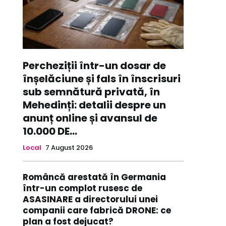
Percheziții într-un dosar de
înșelăciune și fals în înscrisuri
sub semnătură privată, în
Mehedinți: detalii despre un
anunț online și avansul de
10.000 DE...
Local
7 August 2026
Româncă arestată în Germania
într-un complot rusesc de
ASASINARE a directorului unei
companii care fabrică DRONE: ce
plan a fost dejucat?