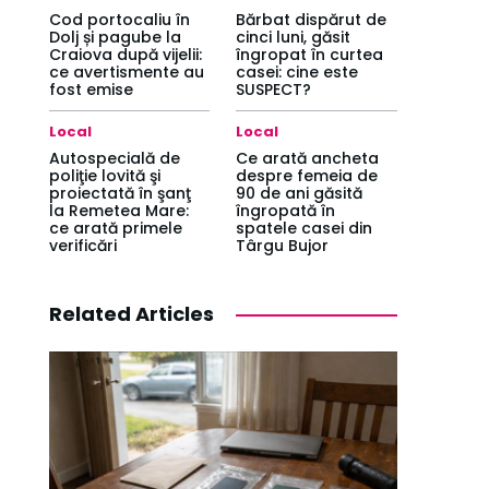
Cod portocaliu în
Bărbat dispărut de
Dolj și pagube la
cinci luni, găsit
Craiova după vijelii:
îngropat în curtea
ce avertismente au
casei: cine este
fost emise
SUSPECT?
Local
Local
Autospecială de
Ce arată ancheta
poliţie lovită şi
despre femeia de
proiectată în şanţ
90 de ani găsită
la Remetea Mare:
îngropată în
ce arată primele
spatele casei din
verificări
Târgu Bujor
Related Articles