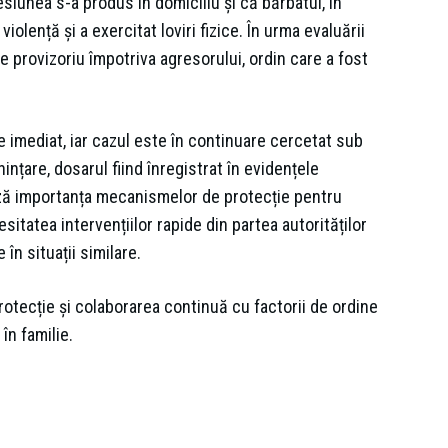
resiunea s-a produs în domiciliu și că bărbatul, în
iolență și a exercitat loviri fizice. În urma evaluării
e provizoriu împotriva agresorului, ordin care a fost
 imediat, iar cazul este în continuare cercetat sub
nințare, dosarul fiind înregistrat în evidențele
ză importanța mecanismelor de protecție pentru
sitatea intervențiilor rapide din partea autorităților
în situații similare.
otecție și colaborarea continuă cu factorii de ordine
în familie.