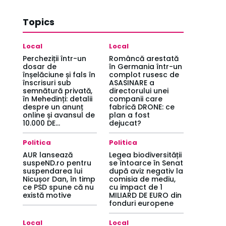
Topics
Local
Local
Percheziții într-un
Româncă arestată
dosar de
în Germania într-un
înșelăciune și fals în
complot rusesc de
înscrisuri sub
ASASINARE a
semnătură privată,
directorului unei
în Mehedinți: detalii
companii care
despre un anunț
fabrică DRONE: ce
online și avansul de
plan a fost
10.000 DE...
dejucat?
Politica
Politica
AUR lansează
Legea biodiversității
suspeND.ro pentru
se întoarce în Senat
suspendarea lui
după aviz negativ la
Nicușor Dan, în timp
comisia de mediu,
ce PSD spune că nu
cu impact de 1
există motive
MILIARD DE EURO din
fonduri europene
Local
Local