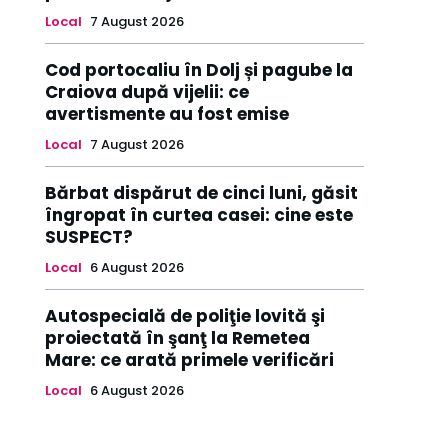
Local
7 August 2026
Cod portocaliu în Dolj și pagube la
Craiova după vijelii: ce
avertismente au fost emise
Local
7 August 2026
Bărbat dispărut de cinci luni, găsit
îngropat în curtea casei: cine este
SUSPECT?
Local
6 August 2026
Autospecială de poliţie lovită şi
proiectată în şanţ la Remetea
Mare: ce arată primele verificări
Local
6 August 2026