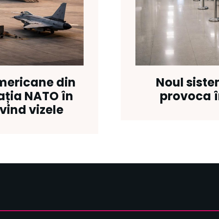
mericane din
Noul siste
ația NATO în
provoca î
vind vizele