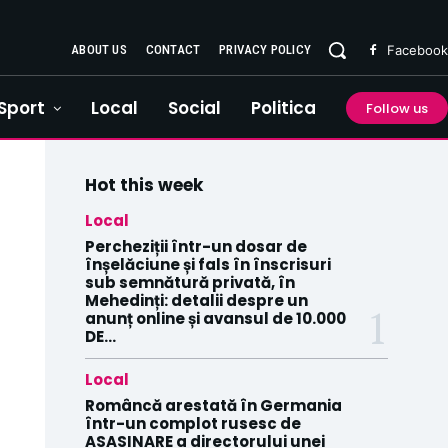
ABOUT US
CONTACT
PRIVACY POLICY
Facebook
Sport
Local
Social
Politica
Follow us
Hot this week
Local
Percheziții într-un dosar de
înșelăciune și fals în înscrisuri
sub semnătură privată, în
Mehedinți: detalii despre un
anunț online și avansul de 10.000
DE...
Local
Româncă arestată în Germania
într-un complot rusesc de
ASASINARE a directorului unei