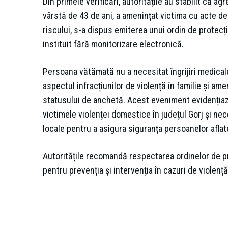
Din primele verificări, autoritățile au stabilit că ag
vârstă de 43 de ani, a amenințat victima cu acte de v
riscului, s-a dispus emiterea unui ordin de protecți
instituit fără monitorizare electronică.
Persoana vătămată nu a necesitat îngrijiri medicale
aspectul infracțiunilor de violență în familie și ame
statusului de anchetă. Acest eveniment evidenția
victimele violenței domestice în județul Gorj și nece
locale pentru a asigura siguranța persoanelor aflate 
Autoritățile recomandă respectarea ordinelor de pr
pentru prevenția și intervenția în cazuri de violență 