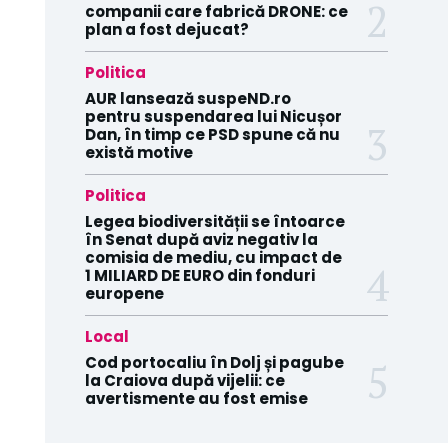
companii care fabrică DRONE: ce
plan a fost dejucat?
Politica
AUR lansează suspeND.ro
pentru suspendarea lui Nicușor
Dan, în timp ce PSD spune că nu
există motive
Politica
Legea biodiversității se întoarce
în Senat după aviz negativ la
comisia de mediu, cu impact de
1 MILIARD DE EURO din fonduri
europene
Local
Cod portocaliu în Dolj și pagube
la Craiova după vijelii: ce
avertismente au fost emise