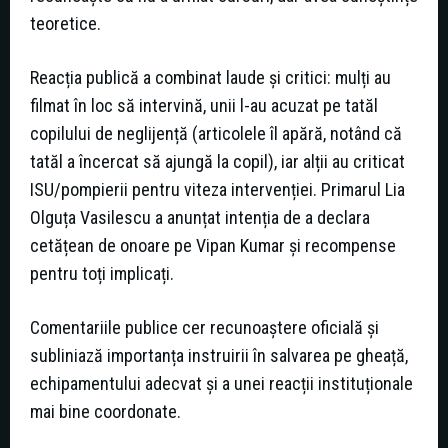
teoretice.
Reacția publică a combinat laude și critici: mulți au
filmat în loc să intervină, unii l-au acuzat pe tatăl
copilului de neglijență (articolele îl apără, notând că
tatăl a încercat să ajungă la copil), iar alții au criticat
ISU/pompierii pentru viteza intervenției. Primarul Lia
Olguța Vasilescu a anunțat intenția de a declara
cetățean de onoare pe Vipan Kumar și recompense
pentru toți implicați.
Comentariile publice cer recunoaștere oficială și
subliniază importanța instruirii în salvarea pe gheață,
echipamentului adecvat și a unei reacții instituționale
mai bine coordonate.