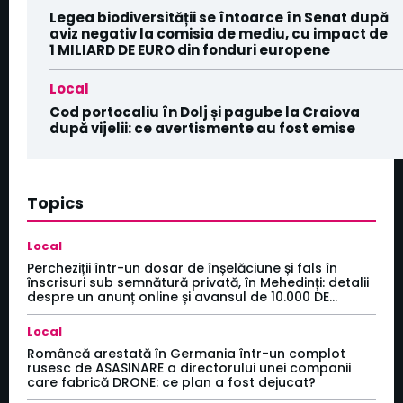
Legea biodiversității se întoarce în Senat după
aviz negativ la comisia de mediu, cu impact de
1 MILIARD DE EURO din fonduri europene
Local
Cod portocaliu în Dolj și pagube la Craiova
după vijelii: ce avertismente au fost emise
Topics
Local
Percheziții într-un dosar de înșelăciune și fals în
înscrisuri sub semnătură privată, în Mehedinți: detalii
despre un anunț online și avansul de 10.000 DE...
Local
Româncă arestată în Germania într-un complot
rusesc de ASASINARE a directorului unei companii
care fabrică DRONE: ce plan a fost dejucat?