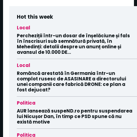
Hot this week
Local
Percheziții într-un dosar de înșelăciune și fals
în înscrisuri sub semnătură privată, în
Mehedinți: detalii despre un anunț online și
avansul de 10.000 DE...
Local
Româncă arestată în Germania într-un
complot rusesc de ASASINARE a directorului
unei companii care fabrică DRONE: ce plan a
fost dejucat?
Politica
AUR lansează suspeND.ro pentru suspendarea
lui Nicușor Dan, în timp ce PSD spune că nu
există motive
Politica