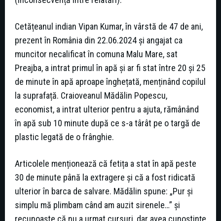
Cetățeanul indian Vipan Kumar, în vârstă de 47 de ani,
prezent în România din 22.06.2024 și angajat ca
muncitor necalificat în comuna Malu Mare, sat
Preajba, a intrat primul în apă și ar fi stat între 20 și 25
de minute în apă aproape înghețată, menținând copilul
la suprafață. Craioveanul Mădălin Popescu,
economist, a intrat ulterior pentru a ajuta, rămânând
în apă sub 10 minute după ce s-a târât pe o targă de
plastic legată de o frânghie.
Articolele menționează că fetița a stat în apă peste
30 de minute până la extragere și că a fost ridicată
ulterior în barca de salvare. Mădălin spune: „Pur și
simplu mă plimbam când am auzit sirenele…” și
recunoaște că nu a urmat cursuri, dar avea cunoștințe