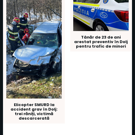
Tânăr de 23 de ani
arestat preventiv în Dolj
pentru trafic de minori
Elicopter SMURD la
accident grav în Dolj:
trei răniți, victimă
descarcerată