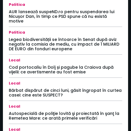
Politica
AUR lansează suspeND.ro pentru suspendarea lui
Nicușor Dan, în timp ce PSD spune că nu există
motive
Politica
Legea biodiversității se întoarce în Senat după aviz
negativ la comisia de mediu, cu impact de 1 MILIARD
DE EURO din fonduri europene
Local
Cod portocaliu în Dolj și pagube la Craiova după
vijelii: ce avertismente au fost emise
Local
Bărbat dispărut de cinci luni, găsit îngropat în curtea
casei: cine este SUSPECT?
Local
Autospecială de poliţie lovită şi proiectată în şanţ la
Remetea Mare: ce arată primele verificări
Local