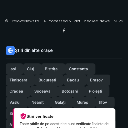
© CraiovaNews.ro - AI Processed & Fact Checked News - 2025
Știri din alte orașe
Iași
Cluj
Bistrița
Constanța
Timișoara
București
Bacău
Brașov
Oradea
Suceava
Botoșani
Ploiești
Vaslui
Neamț
Galați
Mureș
Ilfov
Sibiu
Arad
Alba
Tulcea
Olt
Știri verificate
Toate știrile de pe acest site sunt verificate înainte de
Arges
Maramures
Vrancea
Satumare