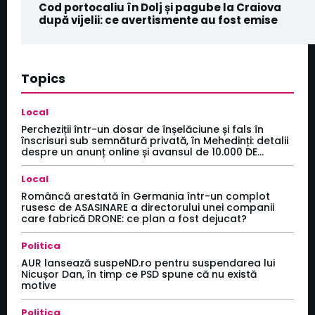
Cod portocaliu în Dolj și pagube la Craiova
după vijelii: ce avertismente au fost emise
Topics
Local
Percheziții într-un dosar de înșelăciune și fals în
înscrisuri sub semnătură privată, în Mehedinți: detalii
despre un anunț online și avansul de 10.000 DE...
Local
Româncă arestată în Germania într-un complot
rusesc de ASASINARE a directorului unei companii
care fabrică DRONE: ce plan a fost dejucat?
Politica
AUR lansează suspeND.ro pentru suspendarea lui
Nicușor Dan, în timp ce PSD spune că nu există
motive
Politica