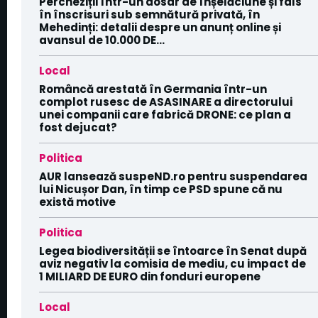
Percheziții într-un dosar de înșelăciune și fals
în înscrisuri sub semnătură privată, în
Mehedinți: detalii despre un anunț online și
avansul de 10.000 DE...
Local
Româncă arestată în Germania într-un
complot rusesc de ASASINARE a directorului
unei companii care fabrică DRONE: ce plan a
fost dejucat?
Politica
AUR lansează suspeND.ro pentru suspendarea
lui Nicușor Dan, în timp ce PSD spune că nu
există motive
Politica
Legea biodiversității se întoarce în Senat după
aviz negativ la comisia de mediu, cu impact de
1 MILIARD DE EURO din fonduri europene
Local