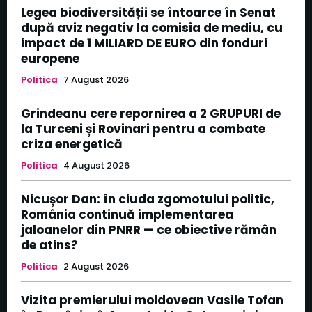
Legea biodiversității se întoarce în Senat
după aviz negativ la comisia de mediu, cu
impact de 1 MILIARD DE EURO din fonduri
europene
Politica
7 August 2026
Grindeanu cere repornirea a 2 GRUPURI de
la Turceni și Rovinari pentru a combate
criza energetică
Politica
4 August 2026
Nicușor Dan: în ciuda zgomotului politic,
România continuă implementarea
jaloanelor din PNRR — ce obiective rămân
de atins?
Politica
2 August 2026
Vizita premierului moldovean Vasile Tofan