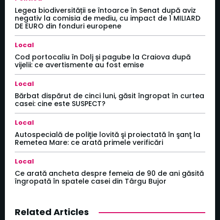
Legea biodiversității se întoarce în Senat după aviz
negativ la comisia de mediu, cu impact de 1 MILIARD
DE EURO din fonduri europene
Local
Cod portocaliu în Dolj și pagube la Craiova după
vijelii: ce avertismente au fost emise
Local
Bărbat dispărut de cinci luni, găsit îngropat în curtea
casei: cine este SUSPECT?
Local
Autospecială de poliţie lovită şi proiectată în şanţ la
Remetea Mare: ce arată primele verificări
Local
Ce arată ancheta despre femeia de 90 de ani găsită
îngropată în spatele casei din Târgu Bujor
Related Articles