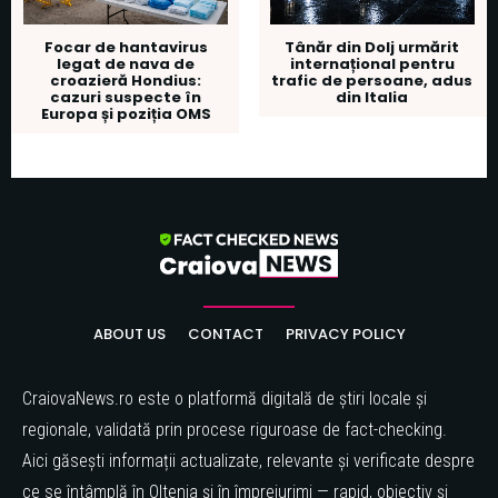
Focar de hantavirus
Tânăr din Dolj urmărit
legat de nava de
internațional pentru
croazieră Hondius:
trafic de persoane, adus
cazuri suspecte în
din Italia
Europa și poziția OMS
ABOUT US
CONTACT
PRIVACY POLICY
CraiovaNews.ro este o platformă digitală de știri locale și
regionale, validată prin procese riguroase de fact-checking.
Aici găsești informații actualizate, relevante și verificate despre
ce se întâmplă în Oltenia și în împrejurimi — rapid, obiectiv și