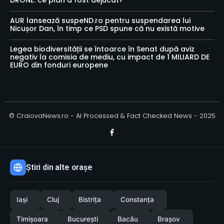
DRONE: ce plan a fost dejucat?
AUR lansează suspeND.ro pentru suspendarea lui
Nicușor Dan, în timp ce PSD spune că nu există motive
Legea biodiversității se întoarce în Senat după aviz
negativ la comisia de mediu, cu impact de 1 MILIARD DE
EURO din fonduri europene
© CraiovaNews.ro - AI Processed & Fact Checked News - 2025
Știri din alte orașe
Iași
Cluj
Bistrița
Constanța
Timișoara
București
Bacău
Brașov