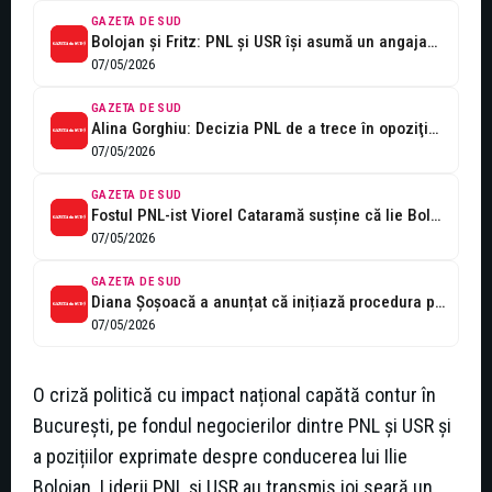
GAZETA DE SUD
Bolojan şi Fritz: PNL şi USR îşi asumă un angajament pentru a...
07/05/2026
GAZETA DE SUD
Alina Gorghiu: Decizia PNL de a trece în opoziţie a fost luată...
07/05/2026
GAZETA DE SUD
Fostul PNL-ist Viorel Cataramă susține că lie Bolojan va pierde curând conducerea...
07/05/2026
GAZETA DE SUD
Diana Șoșoacă a anunțat că inițiază procedura pentru destituirea lui Nicușor Dan
07/05/2026
O criză politică cu impact național capătă contur în
București, pe fondul negocierilor dintre PNL și USR și
a pozițiilor exprimate despre conducerea lui Ilie
Bolojan. Liderii PNL și USR au transmis joi seară un