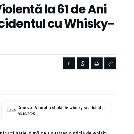
iolentă la 61 de Ani
cidentul cu Whisky-
Craiova. A furat o sticlă de whisky și a bătut paznicul
20/10/2025
entru tâlhărie, după ce a sustras o sticlă de whisky