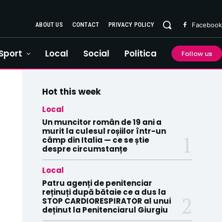
ABOUT US
CONTACT
PRIVACY POLICY
Facebook
Sport
Local
Social
Politica
Follow us
Hot this week
Local
Un muncitor român de 19 ani a
murit la culesul roșiilor într-un
câmp din Italia — ce se știe
despre circumstanțe
Local
Patru agenți de penitenciar
reținuți după bătaie ce a dus la
STOP CARDIORESPIRATOR al unui
deținut la Penitenciarul Giurgiu