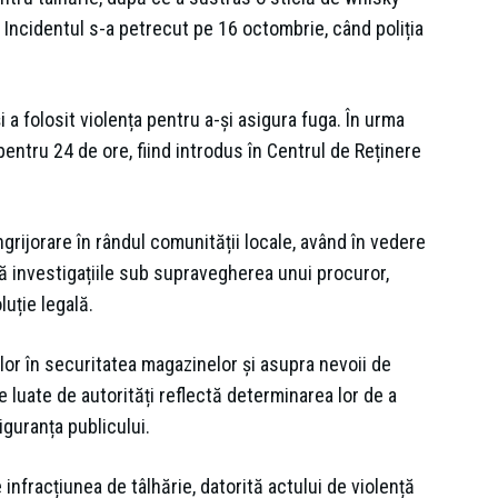
. Incidentul s-a petrecut pe 16 octombrie, când poliția
i a folosit violența pentru a-și asigura fuga. În urma
 pentru 24 de ore, fiind introdus în Centrul de Reținere
grijorare în rândul comunității locale, având în vedere
uă investigațiile sub supravegherea unui procuror,
luție legală.
ilor în securitatea magazinelor și asupra nevoii de
 luate de autorități reflectă determinarea lor de a
iguranța publicului.
infracțiunea de tâlhărie, datorită actului de violență