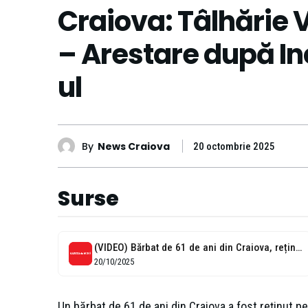
Craiova: Tâlhărie V
– Arestare după In
ul
By
News Craiova
20 octombrie 2025
Surse
(VIDEO) Bărbat de 61 de ani din Craiova, reținut pentru tâlhărie după...
20/10/2025
Un bărbat de 61 de ani din Craiova a fost reținut p