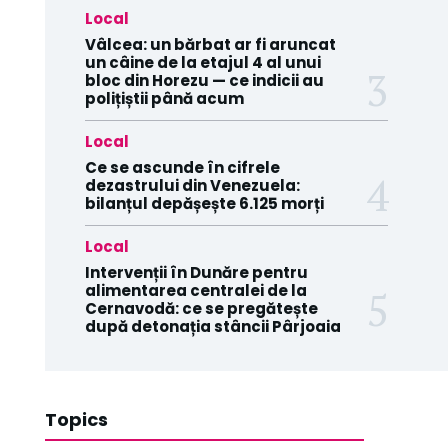
Local
Vâlcea: un bărbat ar fi aruncat
un câine de la etajul 4 al unui
bloc din Horezu — ce indicii au
polițiștii până acum
Local
Ce se ascunde în cifrele
dezastrului din Venezuela:
bilanțul depășește 6.125 morți
Local
Intervenții în Dunăre pentru
alimentarea centralei de la
Cernavodă: ce se pregătește
după detonația stâncii Pârjoaia
Topics