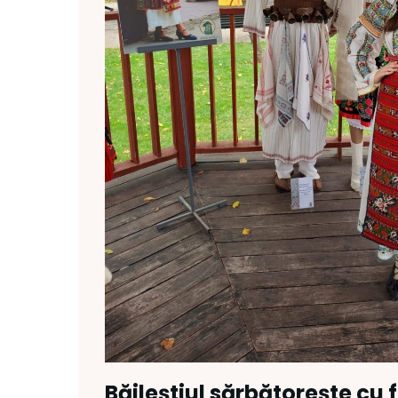
Băileștiul sărbătorește cu f