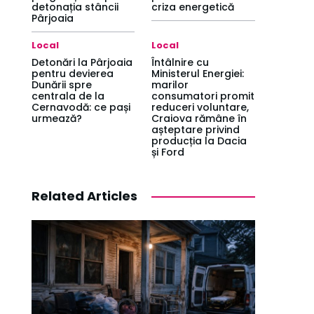
detonația stâncii
criza energetică
Pârjoaia
Local
Local
Detonări la Pârjoaia
Întâlnire cu
pentru devierea
Ministerul Energiei:
Dunării spre
marilor
centrala de la
consumatori promit
Cernavodă: ce pași
reduceri voluntare,
urmează?
Craiova rămâne în
așteptare privind
producția la Dacia
și Ford
Related Articles