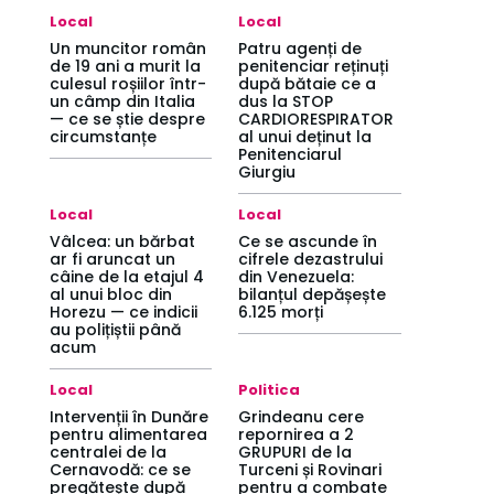
Local
Local
Un muncitor român
Patru agenți de
de 19 ani a murit la
penitenciar reținuți
culesul roșiilor într-
după bătaie ce a
un câmp din Italia
dus la STOP
— ce se știe despre
CARDIORESPIRATOR
circumstanțe
al unui deținut la
Penitenciarul
Giurgiu
Local
Local
Vâlcea: un bărbat
Ce se ascunde în
ar fi aruncat un
cifrele dezastrului
câine de la etajul 4
din Venezuela:
al unui bloc din
bilanțul depășește
Horezu — ce indicii
6.125 morți
au polițiștii până
acum
Local
Politica
Intervenții în Dunăre
Grindeanu cere
pentru alimentarea
repornirea a 2
centralei de la
GRUPURI de la
Cernavodă: ce se
Turceni și Rovinari
pregătește după
pentru a combate