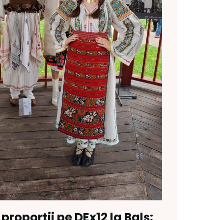
proporții pe DEx12 la Balș: