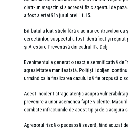
dintr-un magazin și a agresat fizic agentul de pază
a fost alertată în jurul orei 11.15.
Bărbatul a luat sticla fără a achita contravaloarea ș
cercetărilor, suspectul a fost identificat și reținut
și Arestare Preventivă din cadrul IPJ Dolj.
Evenimentul a generat o reacție semnificativă de în
agresivitatea manifestată. Polițiștii doljeni contin
urmând ca la finalizarea cazului să fie propusă o so
Acest incident atrage atenția asupra vulnerabilităț
prevenire a unor asemenea fapte violente. Măsurile
combate infracțiunile de acest tip și de a asigura s
Agresorul riscă o pedeapsă severă, fiind acuzat de 