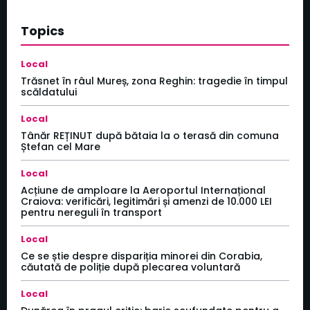
Topics
Local
Trăsnet în râul Mureș, zona Reghin: tragedie în timpul
scăldatului
Local
Tânăr REȚINUT după bătaia la o terasă din comuna
Ștefan cel Mare
Local
Acțiune de amploare la Aeroportul Internațional
Craiova: verificări, legitimări și amenzi de 10.000 LEI
pentru nereguli în transport
Local
Ce se știe despre dispariția minorei din Corabia,
căutată de poliție după plecarea voluntară
Local