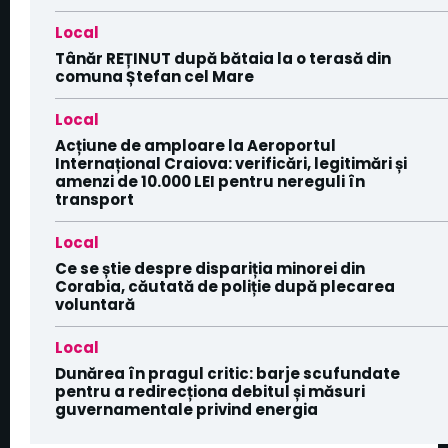
Local
Tânăr REȚINUT după bătaia la o terasă din
comuna Ștefan cel Mare
Local
Acțiune de amploare la Aeroportul
Internațional Craiova: verificări, legitimări și
amenzi de 10.000 LEI pentru nereguli în
transport
Local
Ce se știe despre dispariția minorei din
Corabia, căutată de poliție după plecarea
voluntară
Local
Dunărea în pragul critic: barje scufundate
pentru a redirecționa debitul și măsuri
guvernamentale privind energia