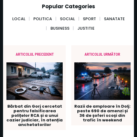
Popular Categories
LOCAL
POLITICA
SOCIAL
SPORT
SANATATE
BUSINESS
JUSTITIE
ARTICOLUL PRECEDENT
ARTICOLUL URMĂTOR
Bărbat din Gorj cercetat
Razii de amploare în Dolj:
pentru falsificarea
peste 690 de amenzi și
polițelor RCA și a unui
36 de șoferi scoși din
cazier judiciar, în atenția
trafic în weekend
anchetatorilor