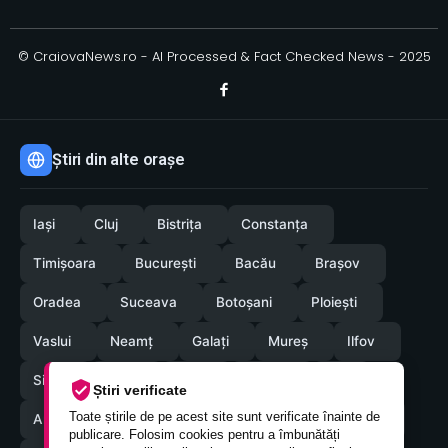
© CraiovaNews.ro - AI Processed & Fact Checked News - 2025
Știri din alte orașe
Iași
Cluj
Bistrița
Constanța
Timișoara
București
Bacău
Brașov
Oradea
Suceava
Botoșani
Ploiești
Vaslui
Neamț
Galați
Mureș
Ilfov
Sibiu
Arad
Alba
Tulcea
Olt
Știri verificate
Toate știrile de pe acest site sunt verificate înainte de
Arges
Maramures
Vrancea
Satumare
publicare. Folosim cookies pentru a îmbunătăți