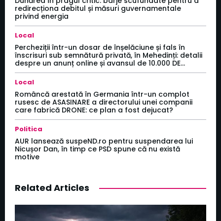
Dunărea în pragul critic: barje scufundate pentru a
redirecționa debitul și măsuri guvernamentale
privind energia
Local
Percheziții într-un dosar de înșelăciune și fals în
înscrisuri sub semnătură privată, în Mehedinți: detalii
despre un anunț online și avansul de 10.000 DE...
Local
Româncă arestată în Germania într-un complot
rusesc de ASASINARE a directorului unei companii
care fabrică DRONE: ce plan a fost dejucat?
Politica
AUR lansează suspeND.ro pentru suspendarea lui
Nicușor Dan, în timp ce PSD spune că nu există
motive
Related Articles