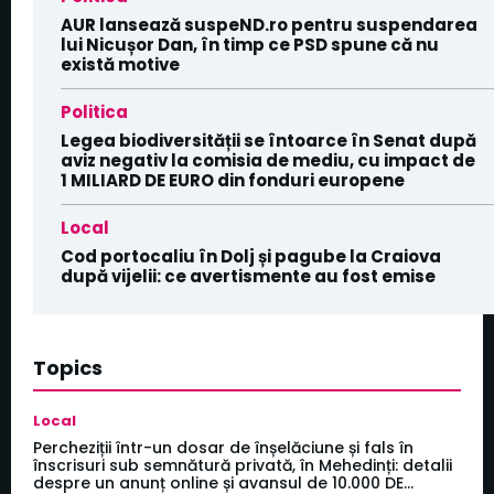
AUR lansează suspeND.ro pentru suspendarea
lui Nicușor Dan, în timp ce PSD spune că nu
există motive
Politica
Legea biodiversității se întoarce în Senat după
aviz negativ la comisia de mediu, cu impact de
1 MILIARD DE EURO din fonduri europene
Local
Cod portocaliu în Dolj și pagube la Craiova
după vijelii: ce avertismente au fost emise
Topics
Local
Percheziții într-un dosar de înșelăciune și fals în
înscrisuri sub semnătură privată, în Mehedinți: detalii
despre un anunț online și avansul de 10.000 DE...