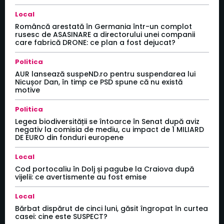
Local
Româncă arestată în Germania într-un complot
rusesc de ASASINARE a directorului unei companii
care fabrică DRONE: ce plan a fost dejucat?
Politica
AUR lansează suspeND.ro pentru suspendarea lui
Nicușor Dan, în timp ce PSD spune că nu există
motive
Politica
Legea biodiversității se întoarce în Senat după aviz
negativ la comisia de mediu, cu impact de 1 MILIARD
DE EURO din fonduri europene
Local
Cod portocaliu în Dolj și pagube la Craiova după
vijelii: ce avertismente au fost emise
Local
Bărbat dispărut de cinci luni, găsit îngropat în curtea
casei: cine este SUSPECT?