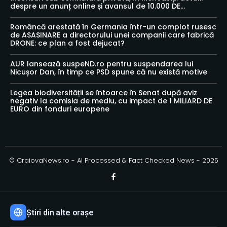
despre un anunț online și avansul de 10.000 DE...
Româncă arestată în Germania într-un complot rusesc
de ASASINARE a directorului unei companii care fabrică
DRONE: ce plan a fost dejucat?
AUR lansează suspeND.ro pentru suspendarea lui
Nicușor Dan, în timp ce PSD spune că nu există motive
Legea biodiversității se întoarce în Senat după aviz
negativ la comisia de mediu, cu impact de 1 MILIARD DE
EURO din fonduri europene
© CraiovaNews.ro - AI Processed & Fact Checked News - 2025
Știri din alte orașe