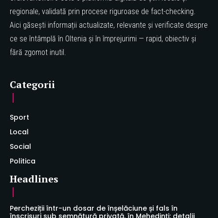
regionale, validată prin procese riguroase de fact-checking.
Aici găsești informații actualizate, relevante și verificate despre
ce se întâmplă în Oltenia și în împrejurimi — rapid, obiectiv și
fără zgomot inutil.
Categorii
Sport
Local
Social
Politica
Headlines
Percheziții într-un dosar de înșelăciune și fals în
înscrisuri sub semnătură privată, în Mehedinți: detalii