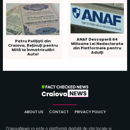
ANAF Descoperă 64
Patru Polițiști din
Milioane Lei Nedeclarate
Craiova, Reținuți pentru
din Platformele pentru
Mită la Înmatriculări
Adulți
Auto!
ABOUT US
CONTACT
PRIVACY POLICY
CraiovaNews.ro este o platformă digitală de știri locale și