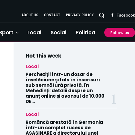
ABOUT US
CONTACT
PRIVACY POLICY
Facebook
Sport
Local
Social
Politica
Follow us
Hot this week
Local
Percheziții într-un dosar de
înșelăciune și fals în înscrisuri
sub semnătură privată, în
Mehedinți: detalii despre un
anunț online și avansul de 10.000
DE...
Local
Româncă arestată în Germania
într-un complot rusesc de
ASASINARE a directorului unei