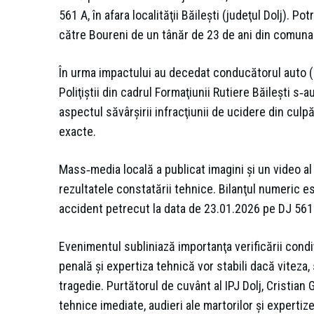
561 A, în afara localităţii Băileşti (judeţul Dolj). Po
către Boureni de un tânăr de 23 de ani din comuna A
În urma impactului au decedat conducătorul auto (2
Poliţiştii din cadrul Formaţiunii Rutiere Băileşti s‑
aspectul săvârşirii infracţiunii de ucidere din culp
exacte.
Mass‑media locală a publicat imagini şi un video al
rezultatele constatării tehnice. Bilanţul numeric est
accident petrecut la data de 23.01.2026 pe DJ 561
Evenimentul subliniază importanţa verificării condiţ
penală şi expertiza tehnică vor stabili dacă viteza, 
tragedie. Purtătorul de cuvânt al IPJ Dolj, Cristia
tehnice imediate, audieri ale martorilor şi experti