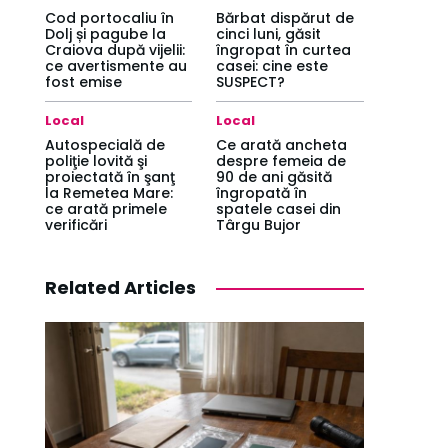
Cod portocaliu în
Bărbat dispărut de
Dolj și pagube la
cinci luni, găsit
Craiova după vijelii:
îngropat în curtea
ce avertismente au
casei: cine este
fost emise
SUSPECT?
Local
Local
Autospecială de
Ce arată ancheta
poliţie lovită şi
despre femeia de
proiectată în şanţ
90 de ani găsită
la Remetea Mare:
îngropată în
ce arată primele
spatele casei din
verificări
Târgu Bujor
Related Articles