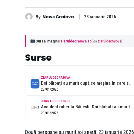
By
News Craiova
23 ianuarie 2026
Sursa imaginii:
ziaruldecraiova.ro
(via
ziaruldecraiova
)
Surse
ZIARULDECRAIOVA
Doi bărbaţi au murit după ce maşina în care se aflau s-a...
23/01/2026
JURNALULOLTENIEI
Accident rutier la Băilești: Doi bărbați au murit
23/01/2026
Două persoane au murit joi seară, 23 ianuarie 2026