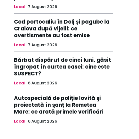
Local
7 August 2026
Cod portocaliu în Dolj și pagube la
Craiova după vijelii: ce
avertismente au fost emise
Local
7 August 2026
Bărbat dispărut de cinci luni, găsit
îngropat în curtea casei: cine este
SUSPECT?
Local
6 August 2026
Autospecială de poliţie lovită şi
proiectată în şanţ la Remetea
Mare: ce arată primele verificări
Local
6 August 2026