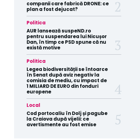
companii care fabrică DRONE: ce
plan a fost dejucat?
Politica
AUR lansează suspeND.ro
pentru suspendarea lui Nicușor
Dan, în timp ce PSD spune că nu
există motive
Politica
Legea biodiversității se întoarce
în Senat după aviz negativ la
comisia de mediu, cu impact de
1 MILIARD DE EURO din fonduri
europene
Local
Cod portocaliu în Dolj și pagube
la Craiova după vijelii: ce
avertismente au fost emise