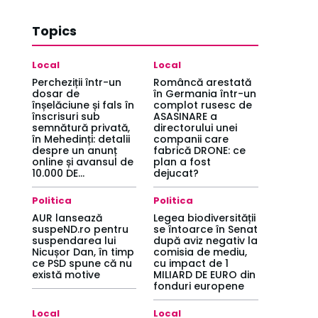
Topics
Local
Local
Percheziții într-un
Româncă arestată
dosar de
în Germania într-un
înșelăciune și fals în
complot rusesc de
înscrisuri sub
ASASINARE a
semnătură privată,
directorului unei
în Mehedinți: detalii
companii care
despre un anunț
fabrică DRONE: ce
online și avansul de
plan a fost
10.000 DE...
dejucat?
Politica
Politica
AUR lansează
Legea biodiversității
suspeND.ro pentru
se întoarce în Senat
suspendarea lui
după aviz negativ la
Nicușor Dan, în timp
comisia de mediu,
ce PSD spune că nu
cu impact de 1
există motive
MILIARD DE EURO din
fonduri europene
Local
Local