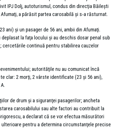
trivit IPJ Dolj, autoturismul, condus din direcţia Băileşti
fumaţi, a părăsit partea carosabilă şi s‑a răsturnat.
3 ani) şi un pasager de 56 ani, ambii din Afumaţi.
au deplasat la faţa locului şi au deschis dosar penal sub
ă; cercetările continuă pentru stabilirea cauzelor
 evenimentului; autorităţile nu au comunicat încă
e clar: 2 morţi, 2 vârste identificate (23 şi 56 ani),
 A.
iilor de drum şi a siguranţei pasagerilor; ancheta
starea carosabilului sau alte factori au contribuit la
n Grigorescu, a declarat că se vor efectua măsurători
ze ulterioare pentru a determina circumstanţele precise