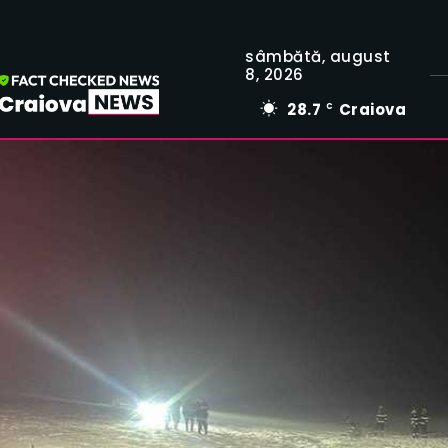
sâmbătă, august
8, 2026
28.7
Craiova
C