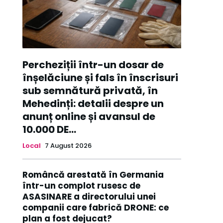
Percheziții într-un dosar de
înșelăciune și fals în înscrisuri
sub semnătură privată, în
Mehedinți: detalii despre un
anunț online și avansul de
10.000 DE...
Local
7 August 2026
Româncă arestată în Germania
într-un complot rusesc de
ASASINARE a directorului unei
companii care fabrică DRONE: ce
plan a fost dejucat?