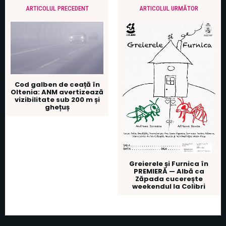
ARTICOLUL PRECEDENT
ARTICOLUL URMĂTOR
Cod galben de ceață în
Oltenia: ANM avertizează
vizibilitate sub 200 m și
ghețuș
Greierele și Furnica în
PREMIERĂ — Albă ca
Zăpada cucerește
weekendul la Colibri