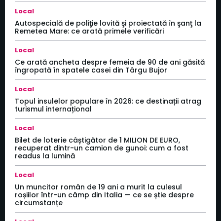
Local
Autospecială de poliţie lovită şi proiectată în şanţ la
Remetea Mare: ce arată primele verificări
Local
Ce arată ancheta despre femeia de 90 de ani găsită
îngropată în spatele casei din Târgu Bujor
Local
Topul insulelor populare în 2026: ce destinații atrag
turismul internațional
Local
Bilet de loterie câștigător de 1 MILION DE EURO,
recuperat dintr-un camion de gunoi: cum a fost
readus la lumină
Local
Un muncitor român de 19 ani a murit la culesul
roșiilor într-un câmp din Italia — ce se știe despre
circumstanțe