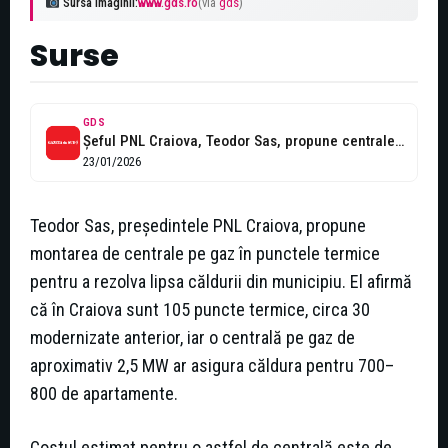
Sursa imaginii:
www.gds.ro
(via
gds
)
Surse
GDS
Șeful PNL Craiova, Teodor Sas, propune centrale pe gaz în punctele termice:...
23/01/2026
Teodor Sas, președintele PNL Craiova, propune
montarea de centrale pe gaz în punctele termice
pentru a rezolva lipsa căldurii din municipiu. El afirmă
că în Craiova sunt 105 puncte termice, circa 30
modernizate anterior, iar o centrală pe gaz de
aproximativ 2,5 MW ar asigura căldura pentru 700–
800 de apartamente.
Costul estimat pentru o astfel de centrală este de