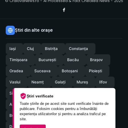
© CraiovaNews.ro - AI Processed & Fact Checked News - 2025
Știri din alte orașe
Iași
Cluj
Bistrița
Constanța
Timișoara
București
Bacău
Brașov
Oradea
Suceava
Botoșani
Ploiești
Vaslui
Neamț
Galați
Mureș
Ilfov
Sibiu
Arad
Alba
Tulcea
Olt
Știri verificate
Toate știrile de pe acest site sunt verificate înainte de
Arges
Maramures
Vrancea
Satumare
publicare. Folosim cookies pentru a îmbunătăți
experiența utilizatorilor și pentru a analiza traficul pe
Buzau
Braila
Calarasi
Caras-Severin
site.
Dambovita
Giurgiu
Gorj
Hunedoara