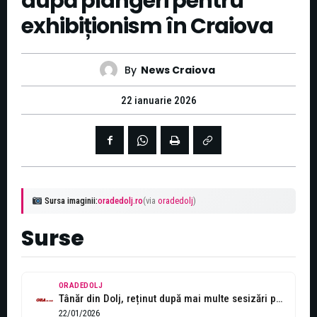
după plângeri pentru
exhibiționism în Craiova
By
News Craiova
22 ianuarie 2026
Sursa imaginii:
oradedolj.ro
(via
oradedolj
)
Surse
ORADEDOLJ
Tânăr din Dolj, reținut după mai multe sesizări pentru comportament indecent
22/01/2026