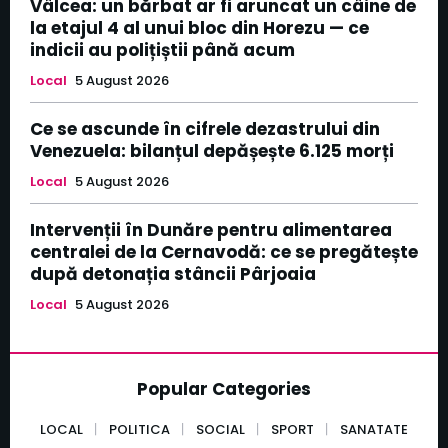
Vâlcea: un bărbat ar fi aruncat un câine de
la etajul 4 al unui bloc din Horezu — ce
indicii au polițiștii până acum
Local
5 August 2026
Ce se ascunde în cifrele dezastrului din
Venezuela: bilanțul depășește 6.125 morți
Local
5 August 2026
Intervenții în Dunăre pentru alimentarea
centralei de la Cernavodă: ce se pregătește
după detonația stâncii Pârjoaia
Local
5 August 2026
Popular Categories
LOCAL
POLITICA
SOCIAL
SPORT
SANATATE