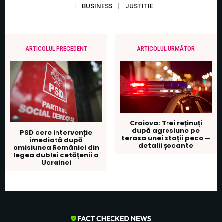
BUSINESS
JUSTITIE
ARTICOLUL PRECEDENT
ARTICOLUL URMĂTOR
Craiova: Trei reținuți
după agresiune pe
PSD cere intervenție
terasa unei stații peco —
imediată după
detalii șocante
omisiunea României din
legea dublei cetățenii a
Ucrainei