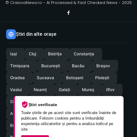
© CraiovaNews.ro - AI Processed & Fact Checked News - 2025
Știri din alte orașe
Iași
Cluj
Bistrița
Constanța
Timișoara
București
Bacău
Brașov
Oradea
Suceava
Botoșani
Ploiești
Vaslui
Neamț
Galați
Mureș
Ilfov
Sibiu
Arad
Alba
Tulcea
Olt
Știri verificate
Toate știrile de pe acest site sunt verificate înainte de
Arges
Maramures
Vrancea
Satumare
publicare. Folosim cookies pentru a îmbunătăți
experiența utilizatorilor și pentru a analiza traficul pe
Buzau
Braila
Calarasi
Caras-Severin
site.