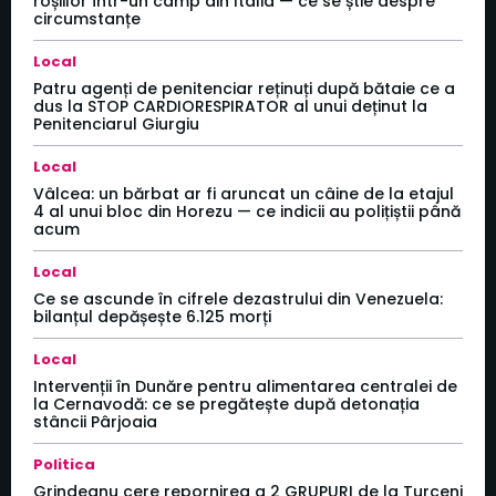
roșiilor într-un câmp din Italia — ce se știe despre
circumstanțe
Local
Patru agenți de penitenciar reținuți după bătaie ce a
dus la STOP CARDIORESPIRATOR al unui deținut la
Penitenciarul Giurgiu
Local
Vâlcea: un bărbat ar fi aruncat un câine de la etajul
4 al unui bloc din Horezu — ce indicii au polițiștii până
acum
Local
Ce se ascunde în cifrele dezastrului din Venezuela:
bilanțul depășește 6.125 morți
Local
Intervenții în Dunăre pentru alimentarea centralei de
la Cernavodă: ce se pregătește după detonația
stâncii Pârjoaia
Politica
Grindeanu cere repornirea a 2 GRUPURI de la Turceni