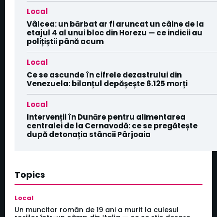
Local
Vâlcea: un bărbat ar fi aruncat un câine de la
etajul 4 al unui bloc din Horezu — ce indicii au
polițiștii până acum
Local
Ce se ascunde în cifrele dezastrului din
Venezuela: bilanțul depășește 6.125 morți
Local
Intervenții în Dunăre pentru alimentarea
centralei de la Cernavodă: ce se pregătește
după detonația stâncii Pârjoaia
Topics
Local
Un muncitor român de 19 ani a murit la culesul