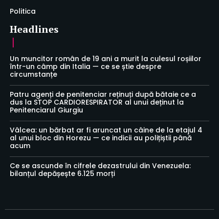
Politica
Headlines
Un muncitor român de 19 ani a murit la culesul roșiilor
într-un câmp din Italia — ce se știe despre
circumstanțe
Patru agenți de penitenciar reținuți după bătaie ce a
dus la STOP CARDIORESPIRATOR al unui deținut la
Penitenciarul Giurgiu
Vâlcea: un bărbat ar fi aruncat un câine de la etajul 4
al unui bloc din Horezu — ce indicii au polițiștii până
acum
Ce se ascunde în cifrele dezastrului din Venezuela:
bilanțul depășește 6.125 morți