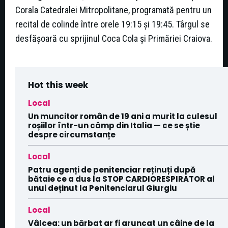
Corala Catedralei Mitropolitane, programată pentru un
recital de colinde între orele 19:15 și 19:45. Târgul se
desfășoară cu sprijinul Coca Cola și Primăriei Craiova.
Hot this week
Local
Un muncitor român de 19 ani a murit la culesul
roșiilor într-un câmp din Italia — ce se știe
despre circumstanțe
Local
Patru agenți de penitenciar reținuți după
bătaie ce a dus la STOP CARDIORESPIRATOR al
unui deținut la Penitenciarul Giurgiu
Local
Vâlcea: un bărbat ar fi aruncat un câine de la