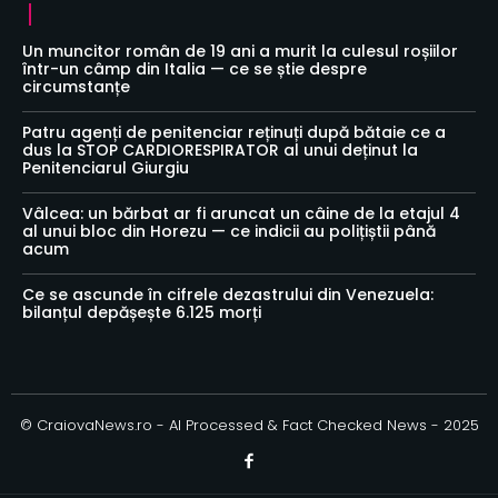
Un muncitor român de 19 ani a murit la culesul roșiilor
într-un câmp din Italia — ce se știe despre
circumstanțe
Patru agenți de penitenciar reținuți după bătaie ce a
dus la STOP CARDIORESPIRATOR al unui deținut la
Penitenciarul Giurgiu
Vâlcea: un bărbat ar fi aruncat un câine de la etajul 4
al unui bloc din Horezu — ce indicii au polițiștii până
acum
Ce se ascunde în cifrele dezastrului din Venezuela:
bilanțul depășește 6.125 morți
© CraiovaNews.ro - AI Processed & Fact Checked News - 2025