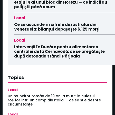
etajul 4 al unui bloc din Horezu — ce indicii au
polițiștii până acum
Local
Ce se ascunde în cifrele dezastrului din
Venezuela: bilanțul depășește 6.125 morți
Local
Intervenții în Dunăre pentru alimentarea
centralei de la Cernavodă: ce se pregătește
după detonația stâncii Pârjoaia
Topics
Local
Un muncitor român de 19 ani a murit la culesul
roșiilor într-un câmp din Italia — ce se știe despre
circumstanțe
Local