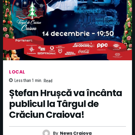
LOCAL
Less than 1
min.
Read
Ștefan Hrușcă va încânta
publicul la Târgul de
Crăciun Craiova!
By
News Craiova