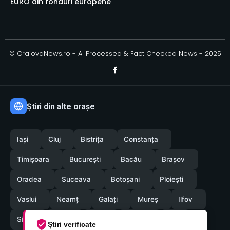
EURO din fonduri europene
© CraiovaNews.ro - AI Processed & Fact Checked News - 2025
Știri din alte orașe
Iași
Cluj
Bistrița
Constanța
Timișoara
București
Bacău
Brașov
Oradea
Suceava
Botoșani
Ploiești
Vaslui
Neamț
Galați
Mureș
Ilfov
Sibiu
Arad
Alba
Tulcea
Olt
Știri verificate