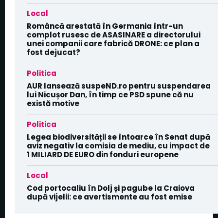
Local
Româncă arestată în Germania într-un
complot rusesc de ASASINARE a directorului
unei companii care fabrică DRONE: ce plan a
fost dejucat?
Politica
AUR lansează suspeND.ro pentru suspendarea
lui Nicușor Dan, în timp ce PSD spune că nu
există motive
Politica
Legea biodiversității se întoarce în Senat după
aviz negativ la comisia de mediu, cu impact de
1 MILIARD DE EURO din fonduri europene
Local
Cod portocaliu în Dolj și pagube la Craiova
după vijelii: ce avertismente au fost emise