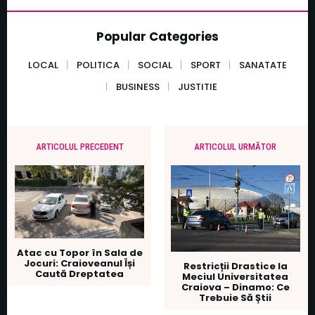
Popular Categories
LOCAL
POLITICA
SOCIAL
SPORT
SANATATE
BUSINESS
JUSTITIE
ARTICOLUL PRECEDENT
ARTICOLUL URMĂTOR
Atac cu Topor în Sala de
Jocuri: Craioveanul Își
Restricții Drastice la
Caută Dreptatea
Meciul Universitatea
Craiova – Dinamo: Ce
Trebuie Să Știi