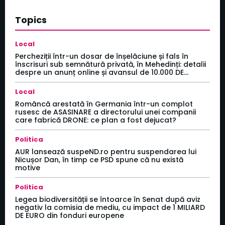
Topics
Local
Percheziții într-un dosar de înșelăciune și fals în
înscrisuri sub semnătură privată, în Mehedinți: detalii
despre un anunț online și avansul de 10.000 DE...
Local
Româncă arestată în Germania într-un complot
rusesc de ASASINARE a directorului unei companii
care fabrică DRONE: ce plan a fost dejucat?
Politica
AUR lansează suspeND.ro pentru suspendarea lui
Nicușor Dan, în timp ce PSD spune că nu există
motive
Politica
Legea biodiversității se întoarce în Senat după aviz
negativ la comisia de mediu, cu impact de 1 MILIARD
DE EURO din fonduri europene