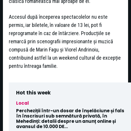
clasică românească mai aproape de ei.
Accesul după începerea spectacolelor nu este
permis, iar biletele, în valoare de 13 lei, pot fi
reprogramate în caz de întârziere. Producțiile se
remarcă prin scenografii impresionante și muzică
compusă de Marin Fagu și Viorel Andrinoiu,
contribuind astfel la un weekend cultural de excepție
pentru întreaga familie.
Hot this week
Local
Percheziții într-un dosar de înșelăciune și fals
în înscrisuri sub semnătură privată, în
Mehedinți: detalii despre un anunț online și
avansul de 10.000 DE...