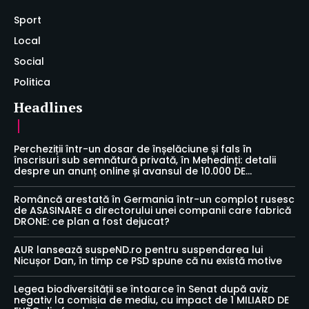
Sport
Local
Social
Politica
Headlines
Percheziții într-un dosar de înșelăciune și fals în
înscrisuri sub semnătură privată, în Mehedinți: detalii
despre un anunț online și avansul de 10.000 DE...
Româncă arestată în Germania într-un complot rusesc
de ASASINARE a directorului unei companii care fabrică
DRONE: ce plan a fost dejucat?
AUR lansează suspeND.ro pentru suspendarea lui
Nicușor Dan, în timp ce PSD spune că nu există motive
Legea biodiversității se întoarce în Senat după aviz
negativ la comisia de mediu, cu impact de 1 MILIARD DE