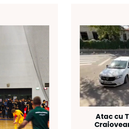
Atac cu T
Craiovean