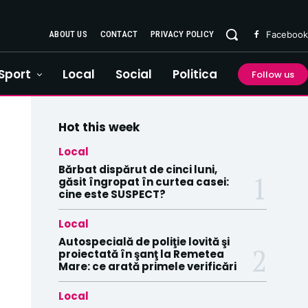
ABOUT US
CONTACT
PRIVACY POLICY
Facebook
Sport
Local
Social
Politica
Follow us
Hot this week
Local
Bărbat dispărut de cinci luni,
găsit îngropat în curtea casei:
cine este SUSPECT?
Local
Autospecială de poliţie lovită şi
proiectată în şanţ la Remetea
Mare: ce arată primele verificări
Local