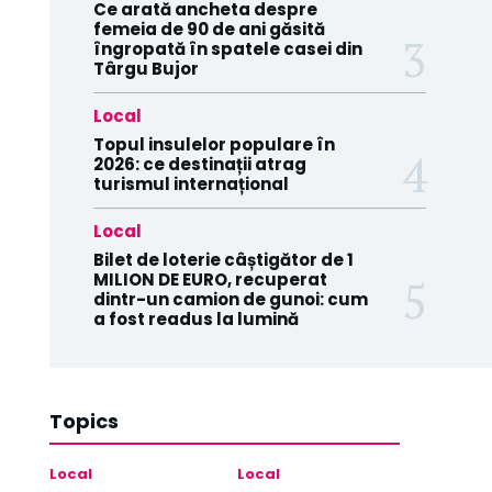
Ce arată ancheta despre
femeia de 90 de ani găsită
îngropată în spatele casei din
Târgu Bujor
Local
Topul insulelor populare în
2026: ce destinații atrag
turismul internațional
Local
Bilet de loterie câștigător de 1
MILION DE EURO, recuperat
dintr-un camion de gunoi: cum
a fost readus la lumină
Topics
Local
Local