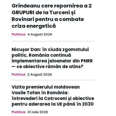
Grindeanu cere repornirea a 2
GRUPURI de la Turceni și
Rovinari pentru a combate
criza energetică
Politica
4 August 2026
Nicușor Dan: în ciuda zgomotului
politic, România continuă
implementarea jaloanelor din PNRR
— ce obiective rămân de atins?
Politica
2 August 2026
Vizita premierului moldovean
Vasile Tofan în România:
întrevederi la Cotroceni și obiective
pentru aderarea la UE până în 2030
Politica
31 Iulie 2026