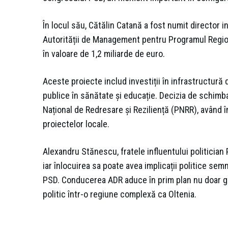
În locul său, Cătălin Catană a fost numit director i
Autorității de Management pentru Programul Region
în valoare de 1,2 miliarde de euro.
Aceste proiecte includ investiții în infrastructură 
publice în sănătate și educație. Decizia de schimbar
Național de Redresare și Reziliență (PNRR), având în
proiectelor locale.
Alexandru Stănescu, fratele influentului politician
iar înlocuirea sa poate avea implicații politice semn
PSD. Conducerea ADR aduce în prim plan nu doar gest
politic într-o regiune complexă ca Oltenia.