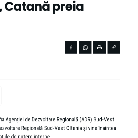
, Catană preia
fia Agenției de Dezvoltare Regională (ADR) Sud-Vest
Dezvoltare Regională Sud-Vest Oltenia și vine înaintea
iile de putere interne.