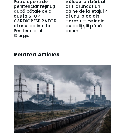
Patru agenți de
Vâlcea: un bărbat
penitenciar reținuți
ar fi aruncat un
după bătaie ce a
câine de la etajul 4
dus la STOP
al unui bloc din
CARDIORESPIRATOR
Horezu — ce indicii
al unui deținut la
au polițiștii până
Penitenciarul
acum
Giurgiu
Related Articles