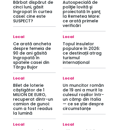
Bărbat dispărut de
Autospecială de
cinci luni, găsit
poliţie lovită şi
îngropat în curtea
proiectată în şanţ
casei: cine este
la Remetea Mare:
SUSPECT?
ce arată primele
verificări
Local
Local
Ce arată ancheta
Topul insulelor
despre femeia de
populare în 2026:
90 de ani găsită
ce destinații atrag
îngropată în
turismul
spatele casei din
internațional
Târgu Bujor
Local
Local
Bilet de loterie
Un muncitor român
câștigător de 1
de 19 ani a murit la
MILION DE EURO,
culesul roșiilor într-
recuperat dintr-un
un câmp din Italia
camion de gunoi:
— ce se știe despre
cum a fost readus
circumstanțe
la lumină
Local
Local