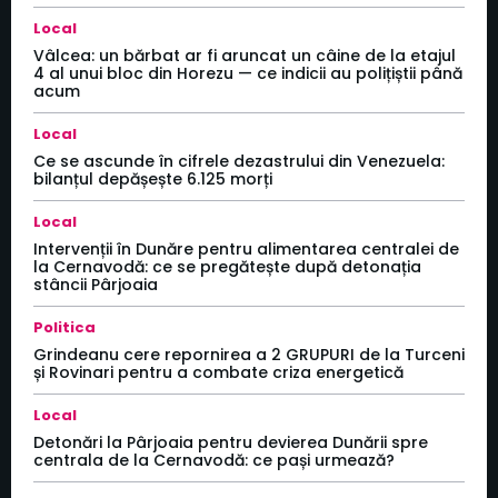
Local
Vâlcea: un bărbat ar fi aruncat un câine de la etajul
4 al unui bloc din Horezu — ce indicii au polițiștii până
acum
Local
Ce se ascunde în cifrele dezastrului din Venezuela:
bilanțul depășește 6.125 morți
Local
Intervenții în Dunăre pentru alimentarea centralei de
la Cernavodă: ce se pregătește după detonația
stâncii Pârjoaia
Politica
Grindeanu cere repornirea a 2 GRUPURI de la Turceni
și Rovinari pentru a combate criza energetică
Local
Detonări la Pârjoaia pentru devierea Dunării spre
centrala de la Cernavodă: ce pași urmează?