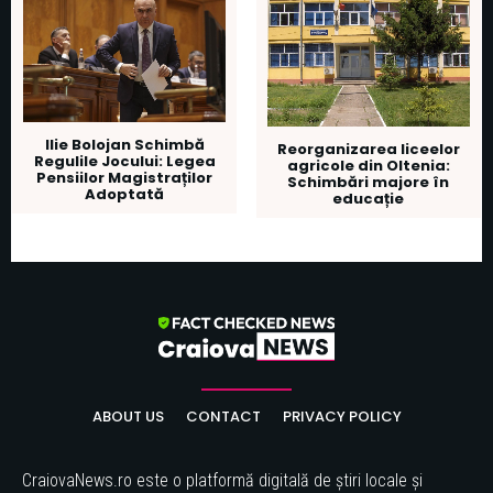
Ilie Bolojan Schimbă
Reorganizarea liceelor
Regulile Jocului: Legea
agricole din Oltenia:
Pensiilor Magistraților
Schimbări majore în
Adoptată
educație
ABOUT US
CONTACT
PRIVACY POLICY
CraiovaNews.ro este o platformă digitală de știri locale și