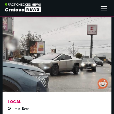
LOCAL
1
min.
Read