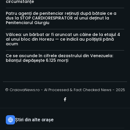
circumstanțe
Patru agenți de penitenciar reținuți după bătaie ce a
dus la STOP CARDIORESPIRATOR al unui deținut la
Penitenciarul Giurgiu
Vâlcea: un bărbat ar fi aruncat un câine de la etajul 4
al unui bloc din Horezu — ce indicii au polițiștii până
acum
Ce se ascunde în cifrele dezastrului din Venezuela:
bilanțul depășește 6.125 morți
© CraiovaNews.ro - AI Processed & Fact Checked News - 2025
Știri din alte orașe