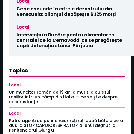
Local
Ce se ascunde în cifrele dezastrului din
Venezuela: bilanțul depășește 6.125 morți
Local
Intervenții în Dunăre pentru alimentarea
centralei de la Cernavodă: ce se pregătește
după detonația stâncii Pârjoaia
Topics
Local
Un muncitor român de 19 ani a murit la culesul
roșiilor într-un câmp din Italia — ce se știe despre
circumstanțe
Local
Patru agenți de penitenciar reținuți după bătaie ce a
dus la STOP CARDIORESPIRATOR al unui deținut la
Penitenciarul Giurgiu