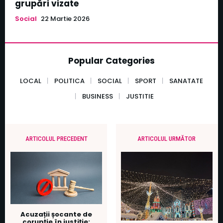
grupări vizate
Social
22 Martie 2026
Popular Categories
LOCAL
POLITICA
SOCIAL
SPORT
SANATATE
BUSINESS
JUSTITIE
ARTICOLUL PRECEDENT
ARTICOLUL URMĂTOR
Acuzații șocante de
corupție în justiție: