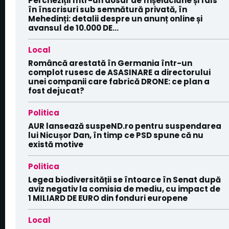
Percheziții într-un dosar de înșelăciune și fals
în înscrisuri sub semnătură privată, în
Mehedinți: detalii despre un anunț online și
avansul de 10.000 DE...
Local
Româncă arestată în Germania într-un
complot rusesc de ASASINARE a directorului
unei companii care fabrică DRONE: ce plan a
fost dejucat?
Politica
AUR lansează suspeND.ro pentru suspendarea
lui Nicușor Dan, în timp ce PSD spune că nu
există motive
Politica
Legea biodiversității se întoarce în Senat după
aviz negativ la comisia de mediu, cu impact de
1 MILIARD DE EURO din fonduri europene
Local