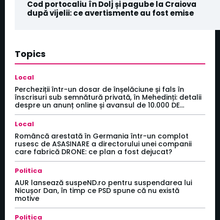
Cod portocaliu în Dolj și pagube la Craiova
după vijelii: ce avertismente au fost emise
Topics
Local
Percheziții într-un dosar de înșelăciune și fals în
înscrisuri sub semnătură privată, în Mehedinți: detalii
despre un anunț online și avansul de 10.000 DE...
Local
Româncă arestată în Germania într-un complot
rusesc de ASASINARE a directorului unei companii
care fabrică DRONE: ce plan a fost dejucat?
Politica
AUR lansează suspeND.ro pentru suspendarea lui
Nicușor Dan, în timp ce PSD spune că nu există
motive
Politica