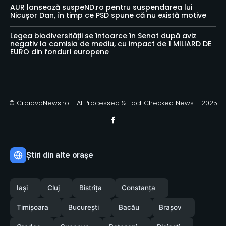
AUR lansează suspeND.ro pentru suspendarea lui
Nicușor Dan, în timp ce PSD spune că nu există motive
Legea biodiversității se întoarce în Senat după aviz
negativ la comisia de mediu, cu impact de 1 MILIARD DE
EURO din fonduri europene
© CraiovaNews.ro - AI Processed & Fact Checked News - 2025
Știri din alte orașe
Iași
Cluj
Bistrița
Constanța
Timișoara
București
Bacău
Brașov