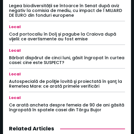
Legea biodiversității se întoarce în Senat după aviz
negativ la comisia de mediu, cu impact de 1 MILIARD
DE EURO din fonduri europene
Local
Cod portocaliu în Dolj și pagube la Craiova după
vijelii: ce avertismente au fost emise
Local
Bărbat dispărut de cinci luni, găsit îngropat în curtea
casei: cine este SUSPECT?
Local
Autospecială de poliţie lovită şi proiectată în şanţ la
Remetea Mare: ce arată primele verificări
Local
Ce arată ancheta despre femeia de 90 de ani găsită
îngropată în spatele casei din Târgu Bujor
Related Articles