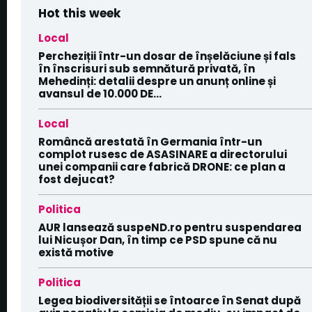
Hot this week
Local
Percheziții într-un dosar de înșelăciune și fals
în înscrisuri sub semnătură privată, în
Mehedinți: detalii despre un anunț online și
avansul de 10.000 DE...
Local
Româncă arestată în Germania într-un
complot rusesc de ASASINARE a directorului
unei companii care fabrică DRONE: ce plan a
fost dejucat?
Politica
AUR lansează suspeND.ro pentru suspendarea
lui Nicușor Dan, în timp ce PSD spune că nu
există motive
Politica
Legea biodiversității se întoarce în Senat după