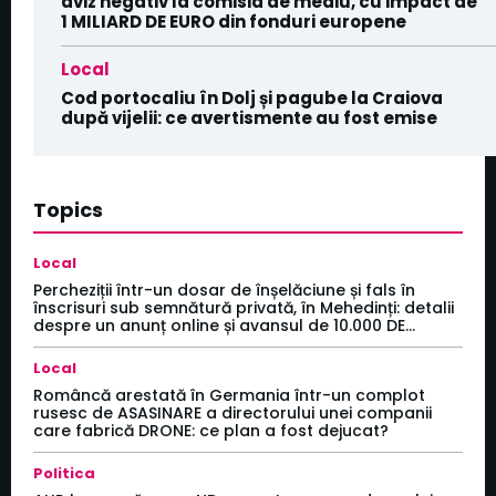
aviz negativ la comisia de mediu, cu impact de
1 MILIARD DE EURO din fonduri europene
Local
Cod portocaliu în Dolj și pagube la Craiova
după vijelii: ce avertismente au fost emise
Topics
Local
Percheziții într-un dosar de înșelăciune și fals în
înscrisuri sub semnătură privată, în Mehedinți: detalii
despre un anunț online și avansul de 10.000 DE...
Local
Româncă arestată în Germania într-un complot
rusesc de ASASINARE a directorului unei companii
care fabrică DRONE: ce plan a fost dejucat?
Politica