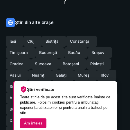
Știri din alte orașe
Iași
Cluj
Bistrița
Constanța
Timișoara
București
Bacău
Brașov
Oradea
Suceava
Botoșani
Ploiești
Vaslui
Neamț
Galați
Mureș
Ilfov
Sibiu
Arad
Alba
Tulcea
Olt
Știri verificate
Toate știrile de pe acest site sunt verificate înainte de
Arges
Maramures
Vrancea
Satumare
publicare. Folosim cookies pentru a îmbunătăți
experiența utilizatorilor și pentru a analiza traficul pe
Buzau
Braila
Calarasi
Caras-Severin
site.
Dambovita
Giurgiu
Gorj
Hunedoara
Am înțeles