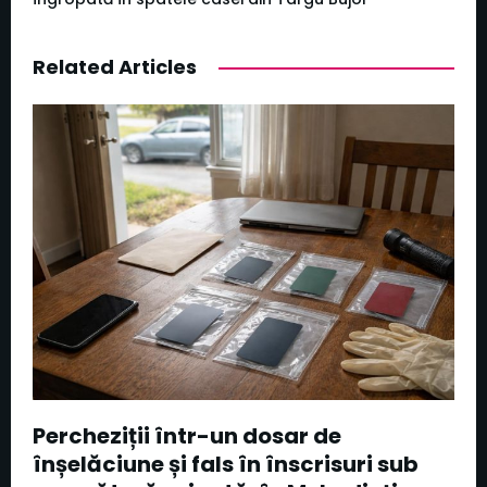
Related Articles
Percheziții într-un dosar de
înșelăciune și fals în înscrisuri sub