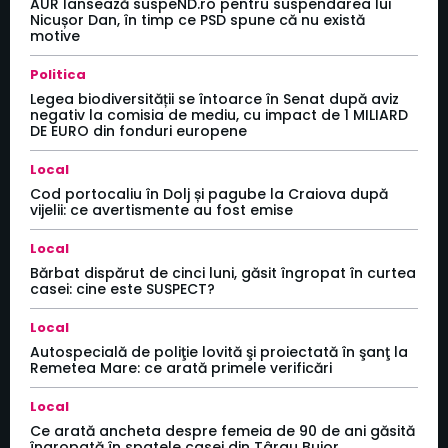
AUR lansează suspeND.ro pentru suspendarea lui
Nicușor Dan, în timp ce PSD spune că nu există
motive
Politica
Legea biodiversității se întoarce în Senat după aviz
negativ la comisia de mediu, cu impact de 1 MILIARD
DE EURO din fonduri europene
Local
Cod portocaliu în Dolj și pagube la Craiova după
vijelii: ce avertismente au fost emise
Local
Bărbat dispărut de cinci luni, găsit îngropat în curtea
casei: cine este SUSPECT?
Local
Autospecială de poliţie lovită şi proiectată în şanţ la
Remetea Mare: ce arată primele verificări
Local
Ce arată ancheta despre femeia de 90 de ani găsită
îngropată în spatele casei din Târgu Bujor