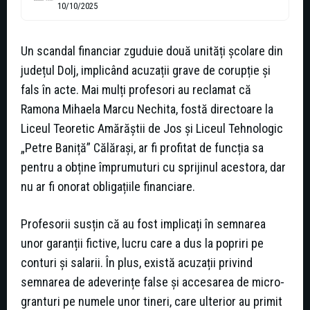
10/10/2025
Un scandal financiar zguduie două unități școlare din
județul Dolj, implicând acuzații grave de corupție și
fals în acte. Mai mulți profesori au reclamat că
Ramona Mihaela Marcu Nechita, fostă directoare la
Liceul Teoretic Amărăștii de Jos și Liceul Tehnologic
„Petre Baniță” Călărași, ar fi profitat de funcția sa
pentru a obține împrumuturi cu sprijinul acestora, dar
nu ar fi onorat obligațiile financiare.
Profesorii susțin că au fost implicați în semnarea
unor garanții fictive, lucru care a dus la popriri pe
conturi și salarii. În plus, există acuzații privind
semnarea de adeverințe false și accesarea de micro-
granturi pe numele unor tineri, care ulterior au primit