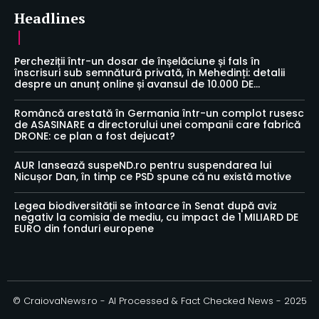
Headlines
Percheziții într-un dosar de înșelăciune și fals în
înscrisuri sub semnătură privată, în Mehedinți: detalii
despre un anunț online și avansul de 10.000 DE...
Româncă arestată în Germania într-un complot rusesc
de ASASINARE a directorului unei companii care fabrică
DRONE: ce plan a fost dejucat?
AUR lansează suspeND.ro pentru suspendarea lui
Nicușor Dan, în timp ce PSD spune că nu există motive
Legea biodiversității se întoarce în Senat după aviz
negativ la comisia de mediu, cu impact de 1 MILIARD DE
EURO din fonduri europene
© CraiovaNews.ro - AI Processed & Fact Checked News - 2025