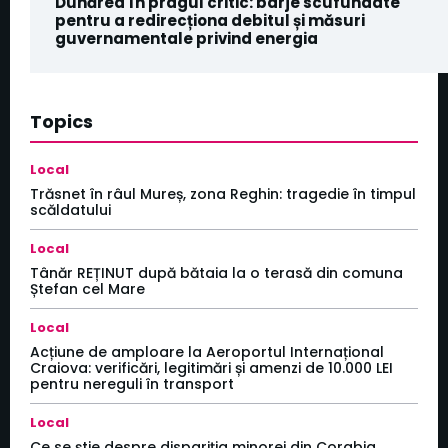
Dunărea în pragul critic: barje scufundate
pentru a redirecționa debitul și măsuri
guvernamentale privind energia
Topics
Local
Trăsnet în râul Mureș, zona Reghin: tragedie în timpul
scăldatului
Local
Tânăr REȚINUT după bătaia la o terasă din comuna
Ștefan cel Mare
Local
Acțiune de amploare la Aeroportul Internațional
Craiova: verificări, legitimări și amenzi de 10.000 LEI
pentru nereguli în transport
Local
Ce se știe despre dispariția minorei din Corabia,