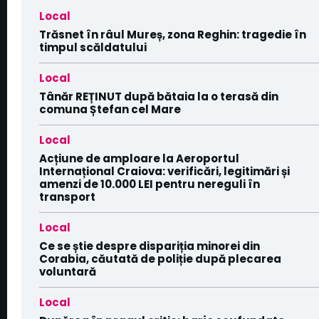
Local
Trăsnet în râul Mureș, zona Reghin: tragedie în
timpul scăldatului
Local
Tânăr REȚINUT după bătaia la o terasă din
comuna Ștefan cel Mare
Local
Acțiune de amploare la Aeroportul
Internațional Craiova: verificări, legitimări și
amenzi de 10.000 LEI pentru nereguli în
transport
Local
Ce se știe despre dispariția minorei din
Corabia, căutată de poliție după plecarea
voluntară
Local