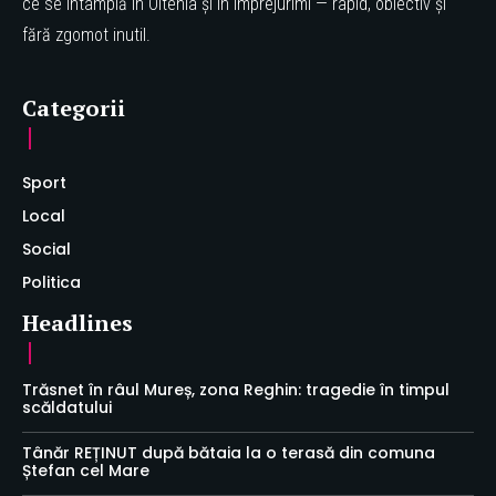
ce se întâmplă în Oltenia și în împrejurimi — rapid, obiectiv și
fără zgomot inutil.
Categorii
Sport
Local
Social
Politica
Headlines
Trăsnet în râul Mureș, zona Reghin: tragedie în timpul
scăldatului
Tânăr REȚINUT după bătaia la o terasă din comuna
Ștefan cel Mare