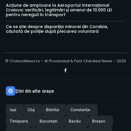
Acțiune de amploare la Aeroportul Internațional
Craiova: verificări, legitimări și amenzi de 10.000 LEI
pentru nereguli în transport
Ce se știe despre dispariția minorei din Corabia,
căutată de poliție după plecarea voluntară
© CraiovaNews.ro - AI Processed & Fact Checked News - 2025
Știri din alte orașe
Iași
Cluj
Bistrița
Constanța
Timișoara
București
Bacău
Brașov