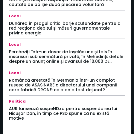
căutată de poliție după plecarea voluntară
Local
Dunărea în pragul critic: barje scufundate pentru a
redirecționa debitul și măsuri guvernamentale
privind energia
Local
Percheziții într-un dosar de înșelăciune și fals în
înscrisuri sub semnătură privată, în Mehedinți: detalii
despre un anunț online și avansul de 10.000 DE...
Local
Româncă arestată în Germania într-un complot
rusesc de ASASINARE a directorului unei companii
care fabrică DRONE: ce plan a fost dejucat?
Politica
AUR lansează suspeND.ro pentru suspendarea lui
Nicușor Dan, în timp ce PSD spune că nu există
motive