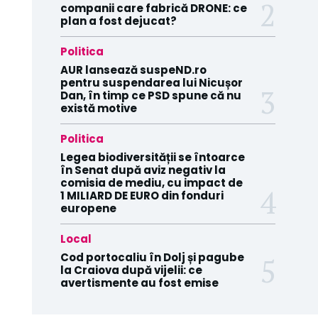
companii care fabrică DRONE: ce
plan a fost dejucat?
Politica
AUR lansează suspeND.ro
pentru suspendarea lui Nicușor
Dan, în timp ce PSD spune că nu
există motive
Politica
Legea biodiversității se întoarce
în Senat după aviz negativ la
comisia de mediu, cu impact de
1 MILIARD DE EURO din fonduri
europene
Local
Cod portocaliu în Dolj și pagube
la Craiova după vijelii: ce
avertismente au fost emise