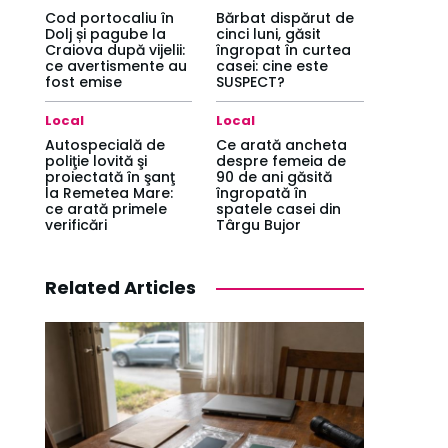
Cod portocaliu în
Bărbat dispărut de
Dolj și pagube la
cinci luni, găsit
Craiova după vijelii:
îngropat în curtea
ce avertismente au
casei: cine este
fost emise
SUSPECT?
Local
Local
Autospecială de
Ce arată ancheta
poliţie lovită şi
despre femeia de
proiectată în şanţ
90 de ani găsită
la Remetea Mare:
îngropată în
ce arată primele
spatele casei din
verificări
Târgu Bujor
Related Articles