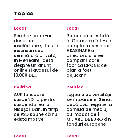
Topics
Local
Local
Percheziții într-un
Româncă arestată
dosar de
în Germania într-un
înșelăciune și fals în
complot rusesc de
înscrisuri sub
ASASINARE a
semnătură privată,
directorului unei
în Mehedinți: detalii
companii care
despre un anunț
fabrică DRONE: ce
online și avansul de
plan a fost
10.000 DE...
dejucat?
Politica
Politica
AUR lansează
Legea biodiversității
suspeND.ro pentru
se întoarce în Senat
suspendarea lui
după aviz negativ la
Nicușor Dan, în timp
comisia de mediu,
ce PSD spune că nu
cu impact de 1
există motive
MILIARD DE EURO din
fonduri europene
Local
Local