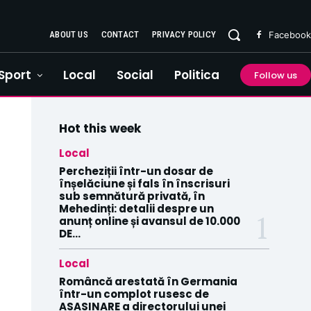
ABOUT US
CONTACT
PRIVACY POLICY
Facebook
Sport
Local
Social
Politica
Follow us
Hot this week
Local
Percheziții într-un dosar de
înșelăciune și fals în înscrisuri
sub semnătură privată, în
Mehedinți: detalii despre un
anunț online și avansul de 10.000
DE...
Local
Româncă arestată în Germania
într-un complot rusesc de
ASASINARE a directorului unei