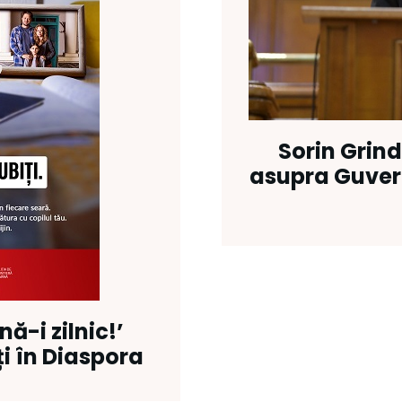
Sorin Grind
asupra Guvern
ă-i zilnic!’
ți în Diaspora