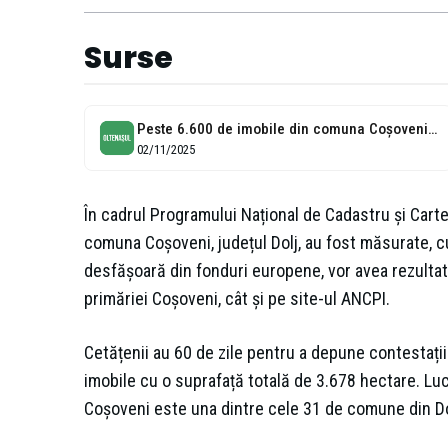
Surse
Peste 6.600 de imobile din comuna Coșoveni, județul Dolj, au fost măsurate...
02/11/2025
În cadrul Programului Național de Cadastru și Cart
comuna Coșoveni, județul Dolj, au fost măsurate, cu
desfășoară din fonduri europene, vor avea rezultate
primăriei Coșoveni, cât și pe site-ul ANCPI.
Cetățenii au 60 de zile pentru a depune contestații 
imobile cu o suprafață totală de 3.678 hectare. Lucr
Coșoveni este una dintre cele 31 de comune din Dol