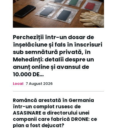
Percheziții într-un dosar de
înșelăciune și fals în înscrisuri
sub semnătură privată, în
Mehedinți: detalii despre un
anunț online și avansul de
10.000 DE...
Local
7 August 2026
Româncă arestată în Germania
într-un complot rusesc de
ASASINARE a directorului unei
companii care fabrică DRONE: ce
plan a fost dejucat?