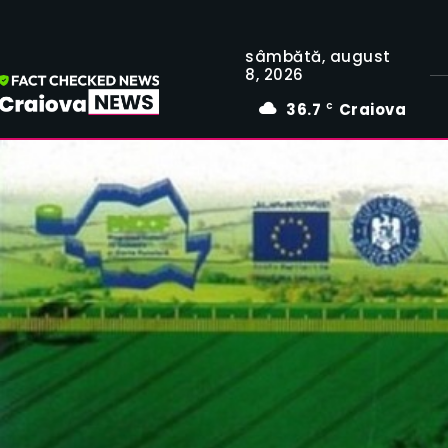
sâmbătă, august
8, 2026
36.7
Craiova
C