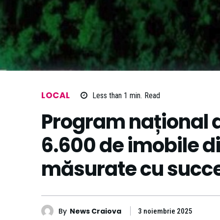
LOCAL
Less than 1
min.
Read
Program național 
6.600 de imobile di
măsurate cu succ
By
News Craiova
3 noiembrie 2025