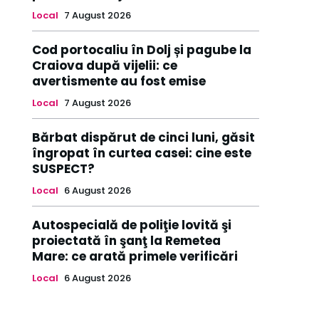
Local
7 August 2026
Cod portocaliu în Dolj și pagube la
Craiova după vijelii: ce
avertismente au fost emise
Local
7 August 2026
Bărbat dispărut de cinci luni, găsit
îngropat în curtea casei: cine este
SUSPECT?
Local
6 August 2026
Autospecială de poliţie lovită şi
proiectată în şanţ la Remetea
Mare: ce arată primele verificări
Local
6 August 2026