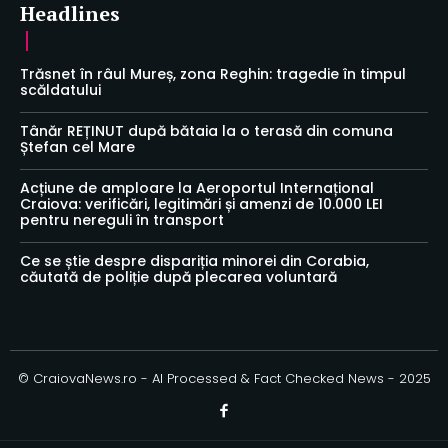
Headlines
Trăsnet în râul Mureș, zona Reghin: tragedie în timpul
scăldatului
Tânăr REȚINUT după bătaia la o terasă din comuna
Ștefan cel Mare
Acțiune de amploare la Aeroportul Internațional
Craiova: verificări, legitimări și amenzi de 10.000 LEI
pentru nereguli în transport
Ce se știe despre dispariția minorei din Corabia,
căutată de poliție după plecarea voluntară
© CraiovaNews.ro - AI Processed & Fact Checked News - 2025