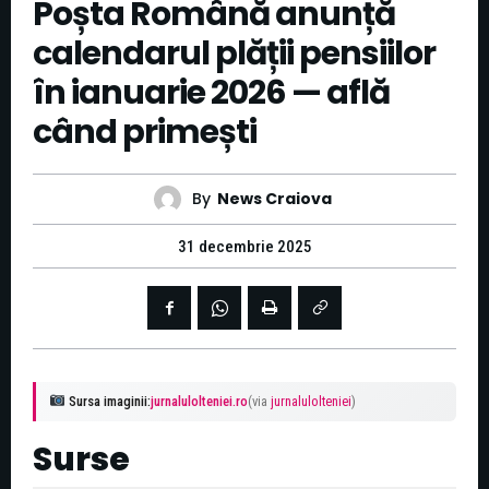
Poșta Română anunță
calendarul plății pensiilor
în ianuarie 2026 — află
când primești
By
News Craiova
31 decembrie 2025
Sursa imaginii:
jurnalulolteniei.ro
(via
jurnalulolteniei
)
Surse