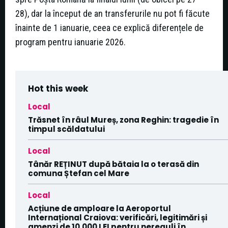
28), dar la început de an transferurile nu pot fi făcute
înainte de 1 ianuarie, ceea ce explică diferențele de
program pentru ianuarie 2026.
Hot this week
Local
Trăsnet în râul Mureș, zona Reghin: tragedie în
timpul scăldatului
Local
Tânăr REȚINUT după bătaia la o terasă din
comuna Ștefan cel Mare
Local
Acțiune de amploare la Aeroportul
Internațional Craiova: verificări, legitimări și
amenzi de 10.000 LEI pentru nereguli în