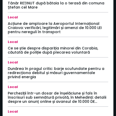
Tânăr REȚINUT după bătaia la o terasă din comuna
Ștefan cel Mare
Local
Acțiune de amploare la Aeroportul Internațional
Craiova: verificări, legitimări și amenzi de 10.000 LEI
pentru nereguli în transport
Local
Ce se știe despre dispariția minorei din Corabia,
căutată de poliție după plecarea voluntară
Local
Dunărea în pragul critic: barje scufundate pentru a
redirecționa debitul și măsuri guvernamentale
privind energia
Local
Percheziții într-un dosar de înșelăciune și fals în
înscrisuri sub semnătură privată, în Mehedinți: detalii
despre un anunț online și avansul de 10.000 DE...
Local