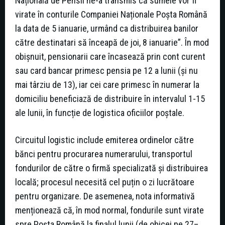
Națională de Pensii ne-a transmis că sumele vor fi
virate în conturile Companiei Naționale Poșta Română
la data de 5 ianuarie, urmând ca distribuirea banilor
către destinatari să înceapă de joi, 8 ianuarie”. În mod
obișnuit, pensionarii care încasează prin cont curent
sau card bancar primesc pensia pe 12 a lunii (și nu
mai târziu de 13), iar cei care primesc în numerar la
domiciliu beneficiază de distribuire în intervalul 1-15
ale lunii, în funcție de logistica oficiilor poștale.
Circuitul logistic include emiterea ordinelor către
bănci pentru procurarea numerarului, transportul
fondurilor de către o firmă specializată și distribuirea
locală; procesul necesită cel puțin o zi lucrătoare
pentru organizare. De asemenea, nota informativă
menționează că, în mod normal, fondurile sunt vira­te
spre Poșta Română la finalul lunii (de obicei pe 27–