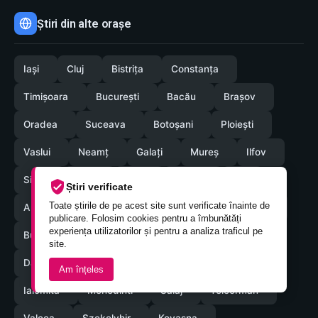
Știri din alte orașe
Iași
Cluj
Bistrița
Constanța
Timișoara
București
Bacău
Brașov
Oradea
Suceava
Botoșani
Ploiești
Vaslui
Neamț
Galați
Mureș
Ilfov
Sibiu
Arad
Alba
Tulcea
Olt
Știri verificate
Toate știrile de pe acest site sunt verificate înainte de
Arges
Maramures
Vrancea
Satumare
publicare. Folosim cookies pentru a îmbunătăți
experiența utilizatorilor și pentru a analiza traficul pe
Buzau
Braila
Calarasi
Caras-Severin
site.
Dambovita
Giurgiu
Gorj
Hunedoara
Am înțeles
Ialomita
Mehedinti
Salaj
Teleorman