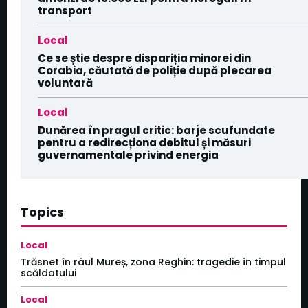
transport
Local
Ce se știe despre dispariția minorei din
Corabia, căutată de poliție după plecarea
voluntară
Local
Dunărea în pragul critic: barje scufundate
pentru a redirecționa debitul și măsuri
guvernamentale privind energia
Topics
Local
Trăsnet în râul Mureș, zona Reghin: tragedie în timpul
scăldatului
Local