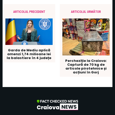
ARTICOLUL PRECEDENT
ARTICOLUL URMĂTOR
Garda de Mediu aplică
amenzi 1,74 milioane lei
la balastiere în 4 județe
Percheziție la Craiova:
Captură de 70 kg de
articole pirotehnice și
acțiuni în Gorj