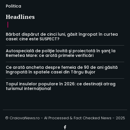
Politica
Headlines
Bărbat dispărut de cinci luni, găsit îngropat în curtea
casei: cine este SUSPECT?
Autospecială de poliţie lovită şi proiectată în şanţ la
Remetea Mare: ce arată primele verificări
Ce arată ancheta despre femeia de 90 de ani găsită
îngropată în spatele casei din Târgu Bujor
Topul insulelor populare în 2026: ce destinații atrag
turismul internațional
© CraiovaNews.ro - AI Processed & Fact Checked News - 2025