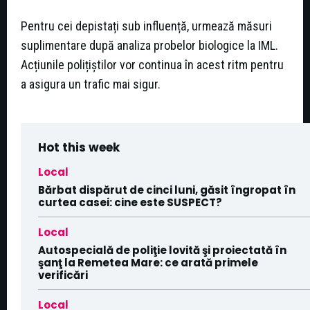
Pentru cei depistați sub influență, urmează măsuri
suplimentare după analiza probelor biologice la IML.
Acțiunile polițiștilor vor continua în acest ritm pentru
a asigura un trafic mai sigur.
Hot this week
Local
Bărbat dispărut de cinci luni, găsit îngropat în
curtea casei: cine este SUSPECT?
Local
Autospecială de poliţie lovită şi proiectată în
şanţ la Remetea Mare: ce arată primele
verificări
Local