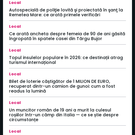
Local
Autospecială de poliţie lovită şi proiectată în şanţ la
Remetea Mare: ce arată primele verificări
Local
Ce arată ancheta despre femeia de 90 de ani găsită
îngropată în spatele casei din Târgu Bujor
Local
Topul insulelor populare în 2026: ce destinații atrag
turismul internațional
Local
Bilet de loterie câștigător de 1 MILION DE EURO,
recuperat dintr-un camion de gunoi: cum a fost
readus la lumină
Local
Un muncitor român de 19 ani a murit la culesul
roșiilor într-un câmp din Italia — ce se știe despre
circumstanțe
Local