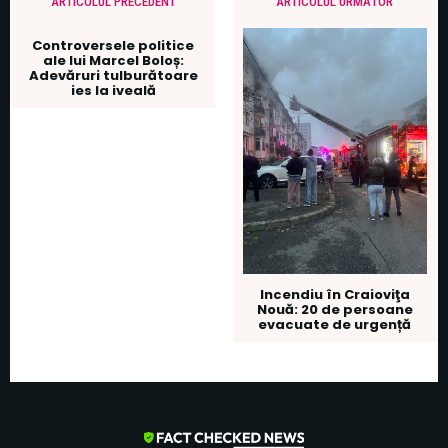
ARTICOLUL PRECEDENT
ARTICOLUL URMĂTOR
Controversele politice
ale lui Marcel Boloș:
Adevăruri tulburătoare
ies la iveală
Incendiu în Craioviţa
Nouă: 20 de persoane
evacuate de urgență