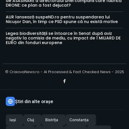
de ASASINARE a directorului unei companii care fabrică
DRONE: ce plan a fost dejucat?
AUR lansează suspeND.ro pentru suspendarea lui
Nicușor Dan, în timp ce PSD spune că nu există motive
Legea biodiversității se întoarce în Senat după aviz
negativ la comisia de mediu, cu impact de 1 MILIARD DE
EURO din fonduri europene
© CraiovaNews.ro - AI Processed & Fact Checked News - 2025
Știri din alte orașe
Iași
Cluj
Bistrița
Constanța