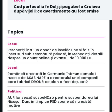
Local
Cod portocaliu în Dolj și pagube la Craiova
după vijelii: ce avertismente au fost emise
Topics
Local
Percheziții într-un dosar de înșelăciune și fals în
înscrisuri sub semnătură privată, în Mehedinți: detalii
despre un anunț online și avansul de 10.000 DE...
Local
Româncă arestată în Germania într-un complot
rusesc de ASASINARE a directorului unei companii
care fabrică DRONE: ce plan a fost dejucat?
Politica
AUR lansează suspeND.ro pentru suspendarea lui
Nicușor Dan, în timp ce PSD spune că nu există
motive