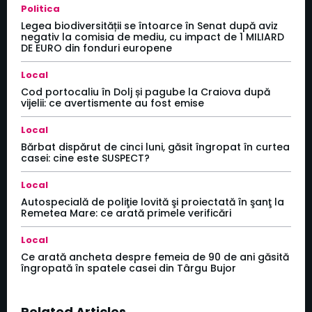
Politica
Legea biodiversității se întoarce în Senat după aviz
negativ la comisia de mediu, cu impact de 1 MILIARD
DE EURO din fonduri europene
Local
Cod portocaliu în Dolj și pagube la Craiova după
vijelii: ce avertismente au fost emise
Local
Bărbat dispărut de cinci luni, găsit îngropat în curtea
casei: cine este SUSPECT?
Local
Autospecială de poliţie lovită şi proiectată în şanţ la
Remetea Mare: ce arată primele verificări
Local
Ce arată ancheta despre femeia de 90 de ani găsită
îngropată în spatele casei din Târgu Bujor
Related Articles