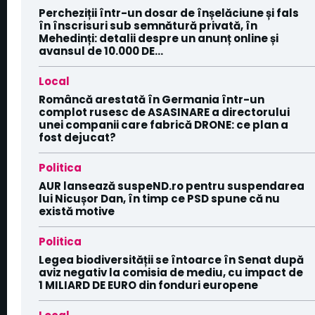
Percheziții într-un dosar de înșelăciune și fals
în înscrisuri sub semnătură privată, în
Mehedinți: detalii despre un anunț online și
avansul de 10.000 DE...
Local
Româncă arestată în Germania într-un
complot rusesc de ASASINARE a directorului
unei companii care fabrică DRONE: ce plan a
fost dejucat?
Politica
AUR lansează suspeND.ro pentru suspendarea
lui Nicușor Dan, în timp ce PSD spune că nu
există motive
Politica
Legea biodiversității se întoarce în Senat după
aviz negativ la comisia de mediu, cu impact de
1 MILIARD DE EURO din fonduri europene