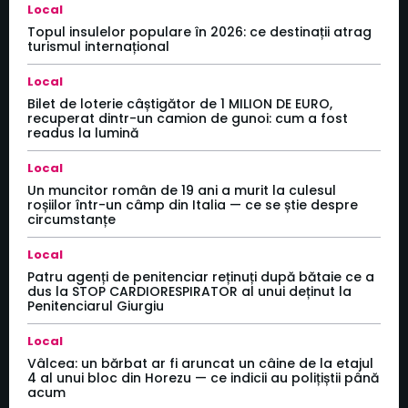
Local
Topul insulelor populare în 2026: ce destinații atrag
turismul internațional
Local
Bilet de loterie câștigător de 1 MILION DE EURO,
recuperat dintr-un camion de gunoi: cum a fost
readus la lumină
Local
Un muncitor român de 19 ani a murit la culesul
roșiilor într-un câmp din Italia — ce se știe despre
circumstanțe
Local
Patru agenți de penitenciar reținuți după bătaie ce a
dus la STOP CARDIORESPIRATOR al unui deținut la
Penitenciarul Giurgiu
Local
Vâlcea: un bărbat ar fi aruncat un câine de la etajul
4 al unui bloc din Horezu — ce indicii au polițiștii până
acum