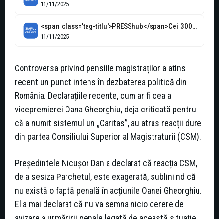
11/11/2025
<span class='tag-titlu'>PRESShub</span>Cei 300 de speciali cu pensii ultra-speciale și datoria ministrului<span class='antiorfan'>...
11/11/2025
Controversa privind pensiile magistraților a atins
recent un punct intens în dezbaterea politică din
România. Declarațiile recente, cum ar fi cea a
vicepremierei Oana Gheorghiu, deja criticată pentru
că a numit sistemul un „Caritas”, au atras reacții dure
din partea Consiliului Superior al Magistraturii (CSM).
Președintele Nicușor Dan a declarat că reacția CSM,
de a sesiza Parchetul, este exagerată, subliniind că
nu există o faptă penală în acțiunile Oanei Gheorghiu.
El a mai declarat că nu va semna nicio cerere de
avizare a urmăririi penale legată de această situație.