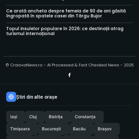
Ce arată ancheta despre femeia de 90 de ani găsită
îngropată în spatele casei din Târgu Bujor
Topul insulelor populare în 2026: ce destinații atrag
turismul internațional
© CraiovaNews.ro - AI Processed & Fact Checked News - 2025
Știri din alte orașe
Iași
Cluj
Bistrița
Constanța
Timișoara
București
Bacău
Brașov