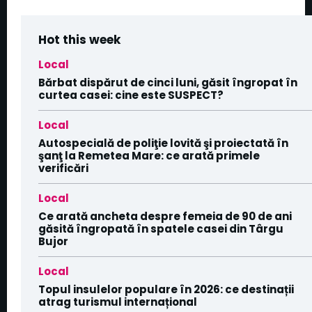
Hot this week
Local
Bărbat dispărut de cinci luni, găsit îngropat în
curtea casei: cine este SUSPECT?
Local
Autospecială de poliţie lovită şi proiectată în
şanţ la Remetea Mare: ce arată primele
verificări
Local
Ce arată ancheta despre femeia de 90 de ani
găsită îngropată în spatele casei din Târgu
Bujor
Local
Topul insulelor populare în 2026: ce destinații
atrag turismul internațional