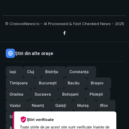
© CraiovaNews.ro - AI Processed & Fact Checked News - 2025
Știri din alte orașe
Iași
Cluj
Bistrița
Constanța
Timișoara
București
Bacău
Brașov
Oradea
Suceava
Botoșani
Ploiești
Vaslui
Neamț
Galați
Mureș
Ilfov
Sibiu
Arad
Alba
Tulcea
Olt
Știri verificate
Toate știrile de pe acest site sunt verificate înainte de
Arges
Maramures
Vrancea
Satumare