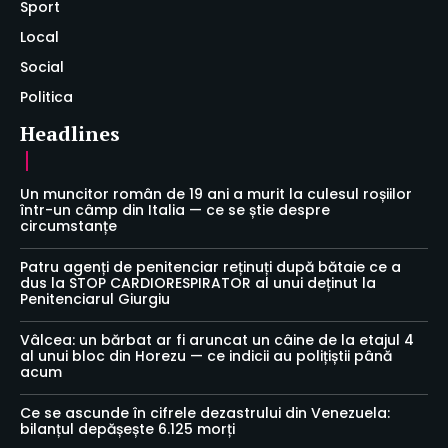
Sport
Local
Social
Politica
Headlines
Un muncitor român de 19 ani a murit la culesul roșiilor
într-un câmp din Italia — ce se știe despre
circumstanțe
Patru agenți de penitenciar reținuți după bătaie ce a
dus la STOP CARDIORESPIRATOR al unui deținut la
Penitenciarul Giurgiu
Vâlcea: un bărbat ar fi aruncat un câine de la etajul 4
al unui bloc din Horezu — ce indicii au polițiștii până
acum
Ce se ascunde în cifrele dezastrului din Venezuela:
bilanțul depășește 6.125 morți