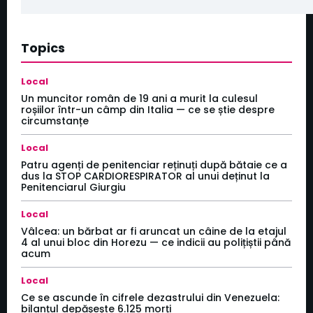
Topics
Local
Un muncitor român de 19 ani a murit la culesul
roșiilor într-un câmp din Italia — ce se știe despre
circumstanțe
Local
Patru agenți de penitenciar reținuți după bătaie ce a
dus la STOP CARDIORESPIRATOR al unui deținut la
Penitenciarul Giurgiu
Local
Vâlcea: un bărbat ar fi aruncat un câine de la etajul
4 al unui bloc din Horezu — ce indicii au polițiștii până
acum
Local
Ce se ascunde în cifrele dezastrului din Venezuela:
bilanțul depășește 6.125 morți