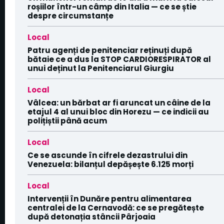
roșiilor într-un câmp din Italia — ce se știe
despre circumstanțe
Local
Patru agenți de penitenciar reținuți după
bătaie ce a dus la STOP CARDIORESPIRATOR al
unui deținut la Penitenciarul Giurgiu
Local
Vâlcea: un bărbat ar fi aruncat un câine de la
etajul 4 al unui bloc din Horezu — ce indicii au
polițiștii până acum
Local
Ce se ascunde în cifrele dezastrului din
Venezuela: bilanțul depășește 6.125 morți
Local
Intervenții în Dunăre pentru alimentarea
centralei de la Cernavodă: ce se pregătește
după detonația stâncii Pârjoaia