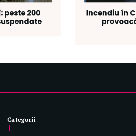
j: peste 200
Incendiu în C
 suspendate
provoacă 
Categorii