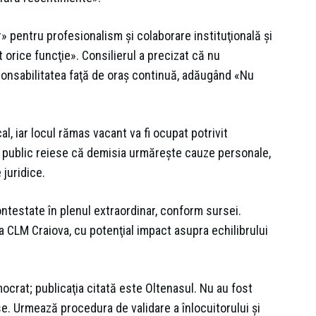
r» pentru profesionalism şi colaborare instituţională şi
orice funcţie». Consilierul a precizat că nu
ponsabilitatea faţă de oraş continuă, adăugând «Nu
l, iar locul rămas vacant va fi ocupat potrivit
ul public reiese că demisia urmăreşte cauze personale,
 juridice.
ontestate în plenul extraordinar, conform sursei.
CLM Craiova, cu potenţial impact asupra echilibrului
crat; publicaţia citată este Oltenasul. Nu au fost
e. Urmează procedura de validare a înlocuitorului şi