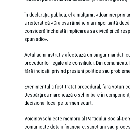
În declaraţia publică, el a mulţumit «doamnei prima
a reiterat că «Craiova rămâne mai importantă decât 
consideră încheiată implicarea sa civică şi că res
spun adio».
Actul administrativ afectează un singur mandat loca
procedurilor legale ale consiliului. Din comunicat
fără indicaţii privind presiuni politice sau probleme
Evenimentul a fost tratat procedural, fără voturi c
Despărţirea marchează o schimbare în componenţa 
decizional local pe termen scurt.
Voicinovschi este membru al Partidului Social‑Demo
comunicate detalii financiare, sancţiuni sau proces