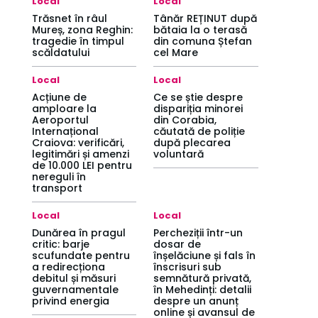
Local
Local
Trăsnet în râul
Tânăr REȚINUT după
Mureș, zona Reghin:
bătaia la o terasă
tragedie în timpul
din comuna Ștefan
scăldatului
cel Mare
Local
Local
Acțiune de
Ce se știe despre
amploare la
dispariția minorei
Aeroportul
din Corabia,
Internațional
căutată de poliție
Craiova: verificări,
după plecarea
legitimări și amenzi
voluntară
de 10.000 LEI pentru
nereguli în
transport
Local
Local
Dunărea în pragul
Percheziții într-un
critic: barje
dosar de
scufundate pentru
înșelăciune și fals în
a redirecționa
înscrisuri sub
debitul și măsuri
semnătură privată,
guvernamentale
în Mehedinți: detalii
privind energia
despre un anunț
online și avansul de