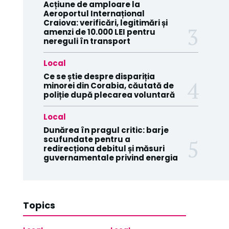
Acțiune de amploare la
Aeroportul Internațional
Craiova: verificări, legitimări și
amenzi de 10.000 LEI pentru
nereguli în transport
Local
Ce se știe despre dispariția
minorei din Corabia, căutată de
poliție după plecarea voluntară
Local
Dunărea în pragul critic: barje
scufundate pentru a
redirecționa debitul și măsuri
guvernamentale privind energia
Topics