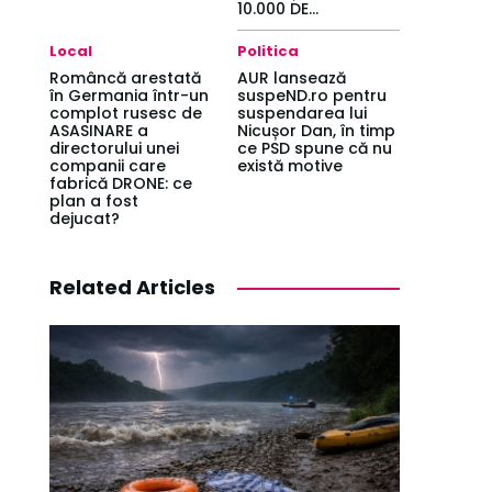
10.000 DE...
Local
Politica
Româncă arestată
AUR lansează
în Germania într-un
suspeND.ro pentru
complot rusesc de
suspendarea lui
ASASINARE a
Nicușor Dan, în timp
directorului unei
ce PSD spune că nu
companii care
există motive
fabrică DRONE: ce
plan a fost
dejucat?
Related Articles