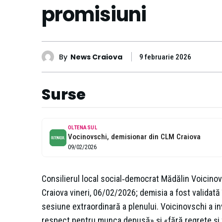
promisiuni
By
News Craiova
9 februarie 2026
Surse
OLTENASUL
Vocinovschi, demisionar din CLM Craiova
09/02/2026
Consilierul local social‑democrat Mădălin Voicinov
Craiova vineri, 06/02/2026; demisia a fost validată
sesiune extraordinară a plenului. Voicinovschi a i
respect pentru munca depusă» şi «fără regrete şi