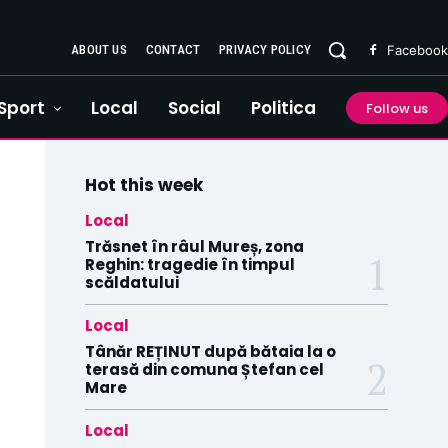
ABOUT US
CONTACT
PRIVACY POLICY
Facebook
Sport
Local
Social
Politica
Follow us
Hot this week
Local
Trăsnet în râul Mureș, zona
Reghin: tragedie în timpul
scăldatului
Local
Tânăr REȚINUT după bătaia la o
terasă din comuna Ștefan cel
Mare
Local