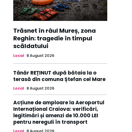
Trăsnet în râul Mureș, zona
Reghin: tragedie în timpul
scăldatului
Local
8 August 2026
Tânăr REȚINUT după bătaia la o
terasă din comuna Ștefan cel Mare
Local
8 August 2026
Acțiune de amploare la Aeroportul
Internațional Craiova: verificări,
legitimări și amenzi de 10.000 LEI
pentru nereguli în transport
Local
8 August 2026