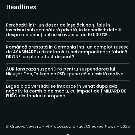
Headlines
Percheziții într-un dosar de înșelăciune și fals în
înscrisuri sub semnătură privată, în Mehedinți: detalii
despre un anunț online și avansul de 10.000 DE...
Româncă arestată în Germania într-un complot rusesc
de ASASINARE a directorului unei companii care fabrică
DRONE: ce plan a fost dejucat?
AUR lansează suspeND.ro pentru suspendarea lui
Nicușor Dan, în timp ce PSD spune că nu există motive
Legea biodiversității se întoarce în Senat după aviz
negativ la comisia de mediu, cu impact de 1 MILIARD DE
EURO din fonduri europene
© CraiovaNews.ro - AI Processed & Fact Checked News - 2025