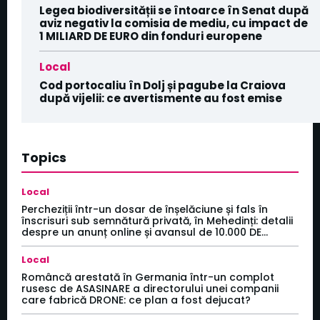
Legea biodiversității se întoarce în Senat după
aviz negativ la comisia de mediu, cu impact de
1 MILIARD DE EURO din fonduri europene
Local
Cod portocaliu în Dolj și pagube la Craiova
după vijelii: ce avertismente au fost emise
Topics
Local
Percheziții într-un dosar de înșelăciune și fals în
înscrisuri sub semnătură privată, în Mehedinți: detalii
despre un anunț online și avansul de 10.000 DE...
Local
Româncă arestată în Germania într-un complot
rusesc de ASASINARE a directorului unei companii
care fabrică DRONE: ce plan a fost dejucat?