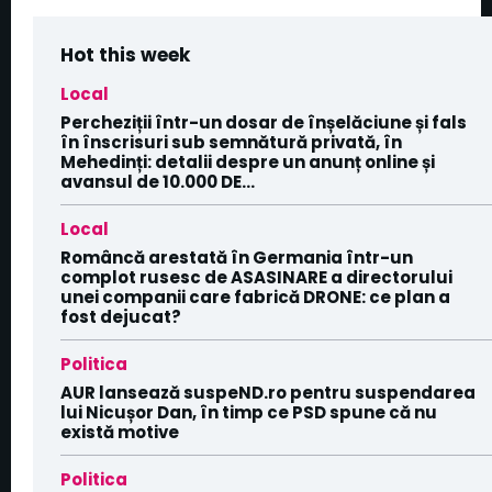
Hot this week
Local
Percheziții într-un dosar de înșelăciune și fals
în înscrisuri sub semnătură privată, în
Mehedinți: detalii despre un anunț online și
avansul de 10.000 DE...
Local
Româncă arestată în Germania într-un
complot rusesc de ASASINARE a directorului
unei companii care fabrică DRONE: ce plan a
fost dejucat?
Politica
AUR lansează suspeND.ro pentru suspendarea
lui Nicușor Dan, în timp ce PSD spune că nu
există motive
Politica