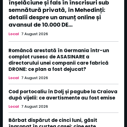
înșelăciune și fals în înscrisuri sub
semnătură privată, în Mehedinți:
detalii despre un anunț online și
avansul de 10.000 DE...
Local
7 August 2026
Româncă arestată în Germania într-un
complot rusesc de ASASINARE a
directorului unei companii care fabrică
DRONE: ce plan a fost dejucat?
Local
7 August 2026
Cod portocaliu în Dolj și pagube la Craiova
după vijelii: ce avertismente au fost emise
Local
7 August 2026
Bărbat dispărut de cinci luni, găsit
îngropat în curtea casei: cine este