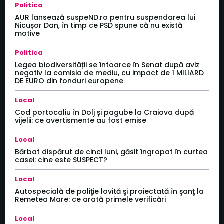
Politica
AUR lansează suspeND.ro pentru suspendarea lui
Nicușor Dan, în timp ce PSD spune că nu există
motive
Politica
Legea biodiversității se întoarce în Senat după aviz
negativ la comisia de mediu, cu impact de 1 MILIARD
DE EURO din fonduri europene
Local
Cod portocaliu în Dolj și pagube la Craiova după
vijelii: ce avertismente au fost emise
Local
Bărbat dispărut de cinci luni, găsit îngropat în curtea
casei: cine este SUSPECT?
Local
Autospecială de poliţie lovită şi proiectată în şanţ la
Remetea Mare: ce arată primele verificări
Local