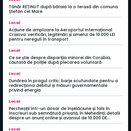
Tânăr REȚINUT după bătaia la o terasă din comuna
Ștefan cel Mare
Local
Acțiune de amploare la Aeroportul Internațional
Craiova: verificări, legitimări și amenzi de 10.000 LEI
pentru nereguli în transport
Local
Ce se știe despre dispariția minorei din Corabia,
căutată de poliție după plecarea voluntară
Local
Dunărea în pragul critic: barje scufundate pentru a
redirecționa debitul și măsuri guvernamentale
privind energia
Local
Percheziții într-un dosar de înșelăciune și fals în
înscrisuri sub semnătură privată, în Mehedinți: detalii
despre un anunț online și avansul de 10.000 DE...
Local