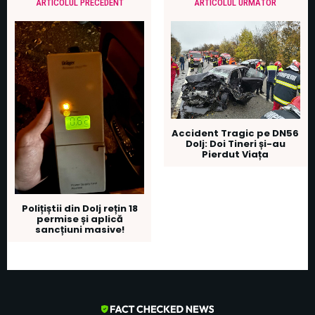
ARTICOLUL PRECEDENT
ARTICOLUL URMĂTOR
Accident Tragic pe DN56
Dolj: Doi Tineri și-au
Pierdut Viața
Polițiștii din Dolj rețin 18
permise și aplică
sancțiuni masive!