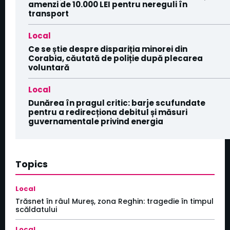
amenzi de 10.000 LEI pentru nereguli în
transport
Local
Ce se știe despre dispariția minorei din
Corabia, căutată de poliție după plecarea
voluntară
Local
Dunărea în pragul critic: barje scufundate
pentru a redirecționa debitul și măsuri
guvernamentale privind energia
Topics
Local
Trăsnet în râul Mureș, zona Reghin: tragedie în timpul
scăldatului
Local