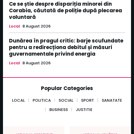
Ce se știe despre dispariția minorei din
Corabia, căutată de poliție după plecarea
voluntară
Local
8 August 2026
Dunărea în pragul critic: barje scufundate
pentru a redirecționa debitul și măsuri
guvernamentale privind energia
Local
8 August 2026
Popular Categories
LOCAL
POLITICA
SOCIAL
SPORT
SANATATE
BUSINESS
JUSTITIE