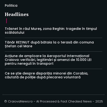
Politica
Headlines
Trăsnet în râul Mureș, zona Reghin: tragedie în timpul
scăldatului
Tânăr REȚINUT după bătaia la o terasă din comuna
Ștefan cel Mare
Acțiune de amploare la Aeroportul Internațional
Craiova: verificări, legitimări și amenzi de 10.000 LEI
pentru nereguli în transport
Ce se știe despre dispariția minorei din Corabia,
căutată de poliție după plecarea voluntară
© CraiovaNews.ro - AI Processed & Fact Checked News - 2025