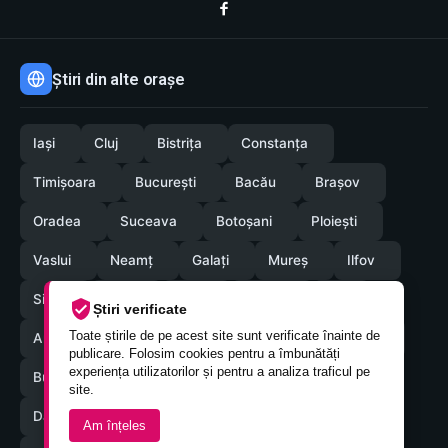
Știri din alte orașe
Iași
Cluj
Bistrița
Constanța
Timișoara
București
Bacău
Brașov
Oradea
Suceava
Botoșani
Ploiești
Vaslui
Neamț
Galați
Mureș
Ilfov
Sibiu
Arad
Alba
Tulcea
Olt
Știri verificate
Toate știrile de pe acest site sunt verificate înainte de
Arges
Maramures
Vrancea
Satumare
publicare. Folosim cookies pentru a îmbunătăți
experiența utilizatorilor și pentru a analiza traficul pe
Buzau
Braila
Calarasi
Caras-Severin
site.
Dambovita
Giurgiu
Gorj
Hunedoara
Am înțeles