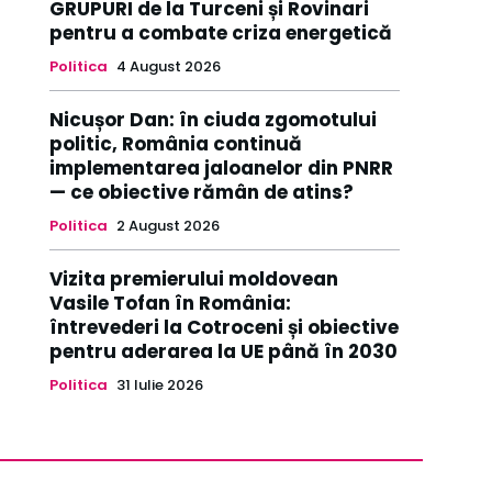
GRUPURI de la Turceni și Rovinari
pentru a combate criza energetică
Politica
4 August 2026
Nicușor Dan: în ciuda zgomotului
politic, România continuă
implementarea jaloanelor din PNRR
— ce obiective rămân de atins?
Politica
2 August 2026
Vizita premierului moldovean
Vasile Tofan în România:
întrevederi la Cotroceni și obiective
pentru aderarea la UE până în 2030
Politica
31 Iulie 2026