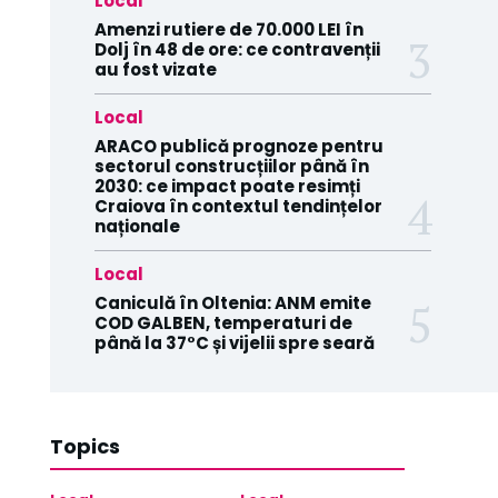
Local
Amenzi rutiere de 70.000 LEI în
Dolj în 48 de ore: ce contravenții
au fost vizate
Local
ARACO publică prognoze pentru
sectorul construcțiilor până în
2030: ce impact poate resimți
Craiova în contextul tendințelor
naționale
Local
Caniculă în Oltenia: ANM emite
COD GALBEN, temperaturi de
până la 37°C și vijelii spre seară
Topics