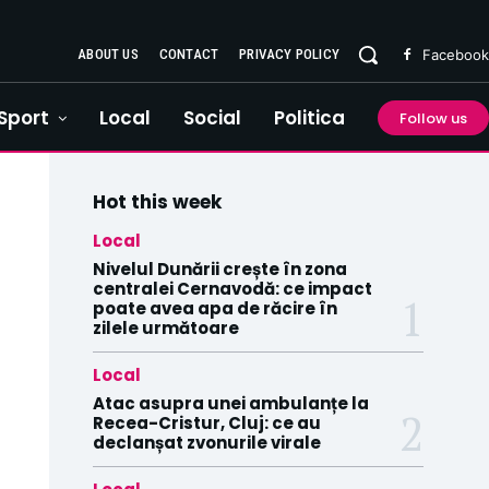
ABOUT US
CONTACT
PRIVACY POLICY
Facebook
Sport
Local
Social
Politica
Follow us
Hot this week
Local
Nivelul Dunării crește în zona
centralei Cernavodă: ce impact
poate avea apa de răcire în
zilele următoare
Local
Atac asupra unei ambulanțe la
Recea-Cristur, Cluj: ce au
declanșat zvonurile virale