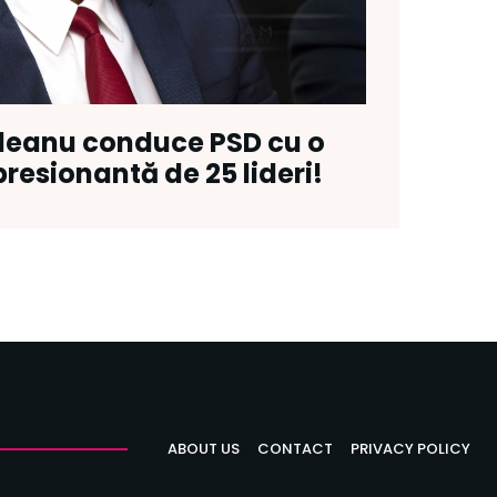
deanu conduce PSD cu o
resionantă de 25 lideri!
ABOUT US
CONTACT
PRIVACY POLICY