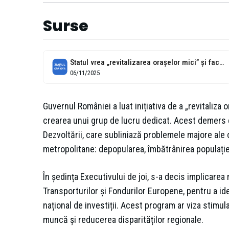
Surse
Statul vrea „revitalizarea orașelor mici” și face un grup de lucru
06/11/2025
Guvernul României a luat inițiativa de a „revitaliza 
crearea unui grup de lucru dedicat. Acest demers 
Dezvoltării, care subliniază problemele majore ale o
metropolitane: depopularea, îmbătrânirea populației
În ședința Executivului de joi, s-a decis implicarea 
Transporturilor și Fondurilor Europene, pentru a ide
național de investiții. Acest program ar viza stimu
muncă și reducerea disparităților regionale.