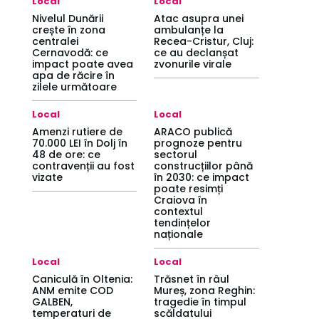
Local
Local
Nivelul Dunării
Atac asupra unei
crește în zona
ambulanțe la
centralei
Recea-Cristur, Cluj:
Cernavodă: ce
ce au declanșat
impact poate avea
zvonurile virale
apa de răcire în
zilele următoare
Local
Local
Amenzi rutiere de
ARACO publică
70.000 LEI în Dolj în
prognoze pentru
48 de ore: ce
sectorul
contravenții au fost
construcțiilor până
vizate
în 2030: ce impact
poate resimți
Craiova în
contextul
tendințelor
naționale
Local
Local
Caniculă în Oltenia:
Trăsnet în râul
ANM emite COD
Mureș, zona Reghin:
GALBEN,
tragedie în timpul
temperaturi de
scăldatului