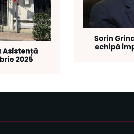
Sorin Grin
echipă imp
u Asistență
brie 2025