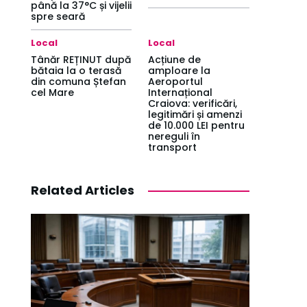
până la 37°C și vijelii
spre seară
Local
Local
Tânăr REȚINUT după
Acțiune de
bătaia la o terasă
amploare la
din comuna Ștefan
Aeroportul
cel Mare
Internațional
Craiova: verificări,
legitimări și amenzi
de 10.000 LEI pentru
nereguli în
transport
Related Articles