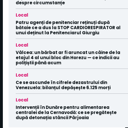
despre circumstanțe
Local
Patru agenți de penitenciar reținuți după
bătaie ce a dus la STOP CARDIORESPIRATOR al
unui deținut la Penitenciarul Giurgiu
Local
Vâlcea: un bărbat ar fi aruncat un câine de la
etajul 4 al unui bloc din Horezu — ce indicii au
polițiștii până acum
Local
Ce se ascunde în cifrele dezastrului din
Venezuela: bilanțul depășește 6.125 morți
Local
Intervenții în Dunăre pentru alimentarea
centralei de la Cernavodă: ce se pregătește
după detonația stâncii Pârjoaia