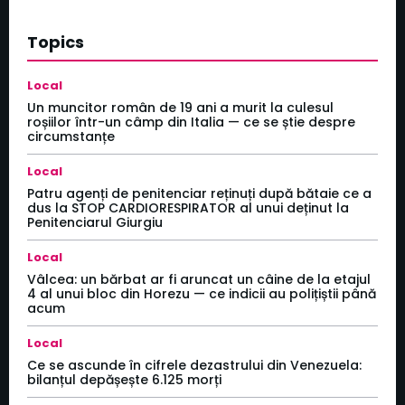
Topics
Local
Un muncitor român de 19 ani a murit la culesul
roșiilor într-un câmp din Italia — ce se știe despre
circumstanțe
Local
Patru agenți de penitenciar reținuți după bătaie ce a
dus la STOP CARDIORESPIRATOR al unui deținut la
Penitenciarul Giurgiu
Local
Vâlcea: un bărbat ar fi aruncat un câine de la etajul
4 al unui bloc din Horezu — ce indicii au polițiștii până
acum
Local
Ce se ascunde în cifrele dezastrului din Venezuela:
bilanțul depășește 6.125 morți