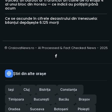
Vâlcea: un bărbat ar fi aruncat un câine de la etajul 4
al unui bloc din Horezu — ce indicii au polițiștii până
acum
Ce se ascunde în cifrele dezastrului din Venezuela:
bilanțul depășește 6.125 morți
© CraiovaNews.ro - AI Processed & Fact Checked News - 2025
Știri din alte orașe
Iași
Cluj
Bistrița
Constanța
Timișoara
București
Bacău
Brașov
Oradea
Suceava
Botoșani
Ploiești