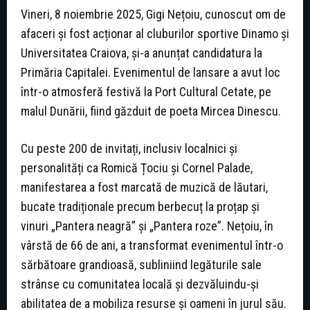
Vineri, 8 noiembrie 2025, Gigi Nețoiu, cunoscut om de
afaceri și fost acționar al cluburilor sportive Dinamo și
Universitatea Craiova, și-a anunțat candidatura la
Primăria Capitalei. Evenimentul de lansare a avut loc
într-o atmosferă festivă la Port Cultural Cetate, pe
malul Dunării, fiind găzduit de poeta Mircea Dinescu.
Cu peste 200 de invitați, inclusiv localnici și
personalități ca Romică Țociu și Cornel Palade,
manifestarea a fost marcată de muzică de lăutari,
bucate tradiționale precum berbecuț la proțap și
vinuri „Pantera neagră” și „Pantera roze”. Nețoiu, în
vârstă de 66 de ani, a transformat evenimentul într-o
sărbătoare grandioasă, subliniind legăturile sale
strânse cu comunitatea locală și dezvăluindu-și
abilitatea de a mobiliza resurse și oameni în jurul său.