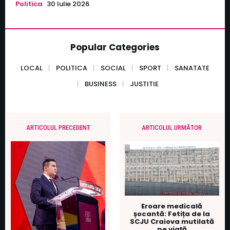
Politica
30 Iulie 2026
Popular Categories
LOCAL
POLITICA
SOCIAL
SPORT
SANATATE
BUSINESS
JUSTITIE
ARTICOLUL PRECEDENT
ARTICOLUL URMĂTOR
Eroare medicală
șocantă: Fetița de la
SCJU Craiova mutilată
pe viață