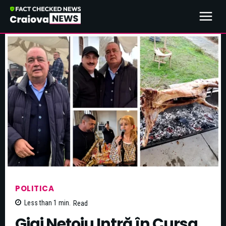
POLITICA
Less than 1
min.
Read
Gigi Nețoiu Intră în Cursa