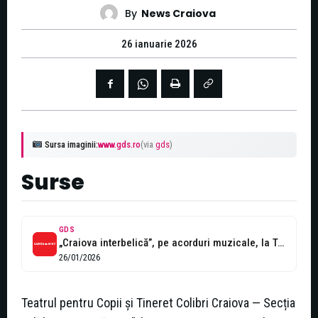
By
News Craiova
26 ianuarie 2026
Sursa imaginii:
www.gds.ro
(via
gds
)
Surse
GDS
„Craiova interbelică”, pe acorduri muzicale, la Teatrul Colibri
26/01/2026
Teatrul pentru Copii și Tineret Colibri Craiova — Secția