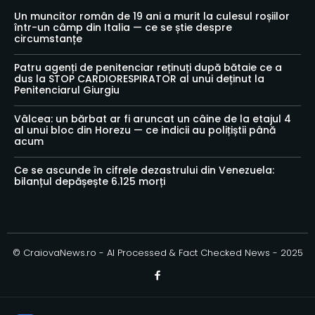
Un muncitor român de 19 ani a murit la culesul roșiilor
într-un câmp din Italia — ce se știe despre
circumstanțe
Patru agenți de penitenciar reținuți după bătaie ce a
dus la STOP CARDIORESPIRATOR al unui deținut la
Penitenciarul Giurgiu
Vâlcea: un bărbat ar fi aruncat un câine de la etajul 4
al unui bloc din Horezu — ce indicii au polițiștii până
acum
Ce se ascunde în cifrele dezastrului din Venezuela:
bilanțul depășește 6.125 morți
© CraiovaNews.ro - AI Processed & Fact Checked News - 2025