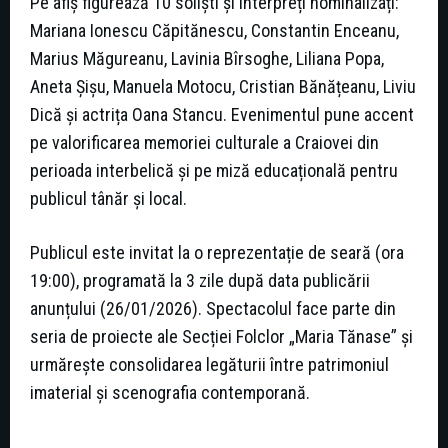
Pe afiș figurează 10 soliști și interpreți nominalizați:
Mariana Ionescu Căpitănescu, Constantin Enceanu,
Marius Măgureanu, Lavinia Bîrsoghe, Liliana Popa,
Aneta Șișu, Manuela Motocu, Cristian Bănățeanu, Liviu
Dică și actrița Oana Stancu. Evenimentul pune accent
pe valorificarea memoriei culturale a Craiovei din
perioada interbelică și pe miză educațională pentru
publicul tânăr și local.
Publicul este invitat la o reprezentație de seară (ora
19:00), programată la 3 zile după data publicării
anunțului (26/01/2026). Spectacolul face parte din
seria de proiecte ale Secției Folclor „Maria Tănase” și
urmărește consolidarea legăturii între patrimoniul
imaterial și scenografia contemporană.