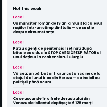
Hot this week
Local
Un muncitor român de 19 ani a murit la culesul
roșiilor într-un câmp din Italia — ce se știe
despre circumstanțe
Local
Patru agenți de penitenciar reținuți după
bătaie ce a dus la STOP CARDIORESPIRATOR al
unui deținut la Penitenciarul Giurgiu
Local
Vâlcea: un bărbat ar fi aruncat un câine de la
etajul 4 al unui bloc din Horezu — ce indicii au
polițiștii până acum
Local
Ce se ascunde în cifrele dezastrului din
Venezuela: bilanțul depășește 6.125 morți