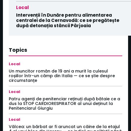
Local
Intervenții în Dunăre pentru alimentarea
centralei de la Cernavodă: ce se pregătește
după detonația stâncii Pârjoaia
Topics
Local
Un muncitor român de 19 ani a murit la culesul
roșiilor într-un câmp din Italia — ce se știe despre
circumstanțe
Local
Patru agenți de penitenciar reținuți după bătaie ce a
dus la STOP CARDIORESPIRATOR al unui deținut la
Penitenciarul Giurgiu
Local
Vâlcea: un bărbat ar fi aruncat un câine de la etajul