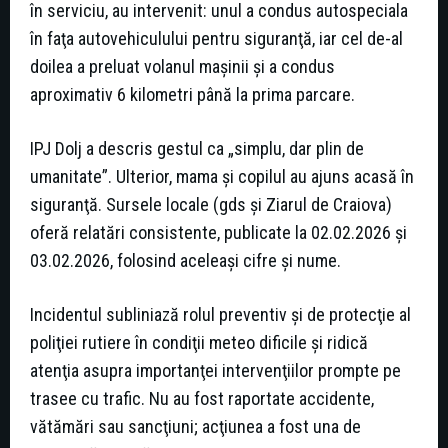
în serviciu, au intervenit: unul a condus autospeciala
în faţa autovehiculului pentru siguranţă, iar cel de-al
doilea a preluat volanul maşinii şi a condus
aproximativ 6 kilometri până la prima parcare.
IPJ Dolj a descris gestul ca „simplu, dar plin de
umanitate”. Ulterior, mama şi copilul au ajuns acasă în
siguranţă. Sursele locale (gds și Ziarul de Craiova)
oferă relatări consistente, publicate la 02.02.2026 şi
03.02.2026, folosind aceleaşi cifre şi nume.
Incidentul subliniază rolul preventiv şi de protecţie al
poliţiei rutiere în condiţii meteo dificile şi ridică
atenţia asupra importanţei intervenţiilor prompte pe
trasee cu trafic. Nu au fost raportate accidente,
vătămări sau sancţiuni; acţiunea a fost una de