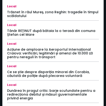
Local
Trăsnet în râul Mureș, zona Reghin: tragedie în timpul
scăldatului
Local
Tânăr REȚINUT după bătaia la o terasă din comuna
Ștefan cel Mare
Local
Acțiune de amploare la Aeroportul Internațional
Craiova: verificări, legitimări și amenzi de 10.000 LEI
pentru nereguli în transport
Local
Ce se știe despre dispariția minorei din Corabia,
căutată de poliție după plecarea voluntară
Local
Dunărea în pragul critic: barje scufundate pentru a
redirecționa debitul și măsuri guvernamentale
privind energia