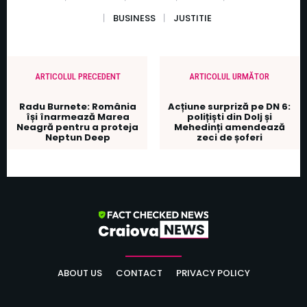
BUSINESS
JUSTITIE
ARTICOLUL PRECEDENT
ARTICOLUL URMĂTOR
Radu Burnete: România
Acțiune surpriză pe DN 6:
își înarmează Marea
polițiști din Dolj și
Neagră pentru a proteja
Mehedinți amendează
Neptun Deep
zeci de șoferi
ABOUT US
CONTACT
PRIVACY POLICY