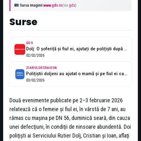
Sursa imaginii:
www.gds.ro
(via
gds
)
Surse
GDS
Dolj: O șoferiță și fiul ei, ajutați de polițiști după ce li...
02/02/2026
ZIARULDECRAIOVA
Polițiștii doljeni au ajutat o mamă și pe fiul ei care au...
03/02/2026
Două evenimente publicate pe 2–3 februarie 2026
relatează că o femeie şi fiul ei, în vârstă de 7 ani, au
rămas cu maşina pe DN 56, duminică seară, din cauza
unei defecţiuni, în condiţii de ninsoare abundentă. Doi
poliţişti ai Serviciului Rutier Dolj, Cristian şi Ioan, aflaţi