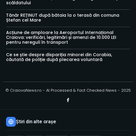
scăldatului
Tânăr REȚINUT după bătaia la o terasă din comuna
Ștefan cel Mare
Acțiune de amploare la Aeroportul Internațional
Craiova: verificări, legitimări și amenzi de 10.000 LEI
pentru nereguli în transport
Ce se știe despre dispariția minorei din Corabia,
căutată de poliție după plecarea voluntară
© CraiovaNews.ro - AI Processed & Fact Checked News - 2025
Știri din alte orașe