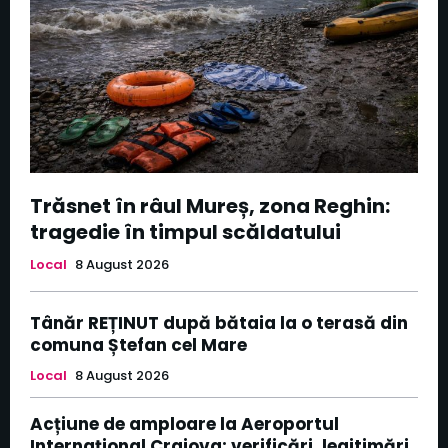
Trăsnet în râul Mureș, zona Reghin:
tragedie în timpul scăldatului
Local
8 August 2026
Tânăr REȚINUT după bătaia la o terasă din
comuna Ștefan cel Mare
Local
8 August 2026
Acțiune de amploare la Aeroportul
Internațional Craiova: verificări, legitimări