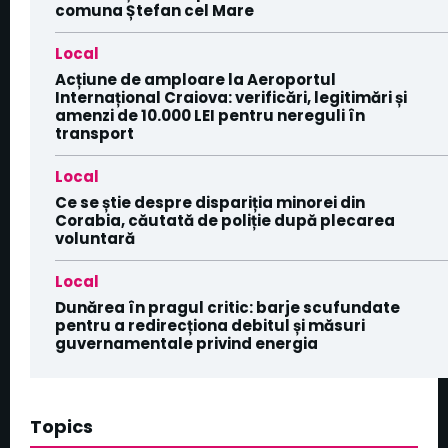
comuna Ștefan cel Mare
Local
Acțiune de amploare la Aeroportul
Internațional Craiova: verificări, legitimări și
amenzi de 10.000 LEI pentru nereguli în
transport
Local
Ce se știe despre dispariția minorei din
Corabia, căutată de poliție după plecarea
voluntară
Local
Dunărea în pragul critic: barje scufundate
pentru a redirecționa debitul și măsuri
guvernamentale privind energia
Topics