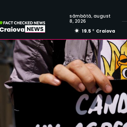
sâmbătă, august
8, 2026
19.5
Craiova
C