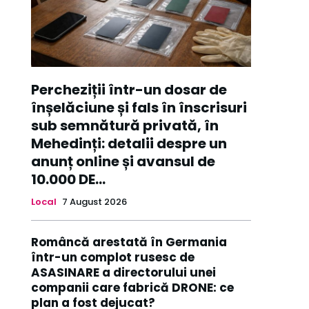
Percheziții într-un dosar de
înșelăciune și fals în înscrisuri
sub semnătură privată, în
Mehedinți: detalii despre un
anunț online și avansul de
10.000 DE...
Local
7 August 2026
Româncă arestată în Germania
într-un complot rusesc de
ASASINARE a directorului unei
companii care fabrică DRONE: ce
plan a fost dejucat?