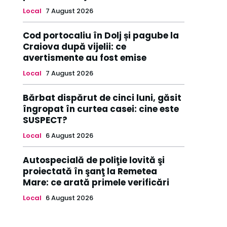
Local
7 August 2026
Cod portocaliu în Dolj și pagube la
Craiova după vijelii: ce
avertismente au fost emise
Local
7 August 2026
Bărbat dispărut de cinci luni, găsit
îngropat în curtea casei: cine este
SUSPECT?
Local
6 August 2026
Autospecială de poliţie lovită şi
proiectată în şanţ la Remetea
Mare: ce arată primele verificări
Local
6 August 2026