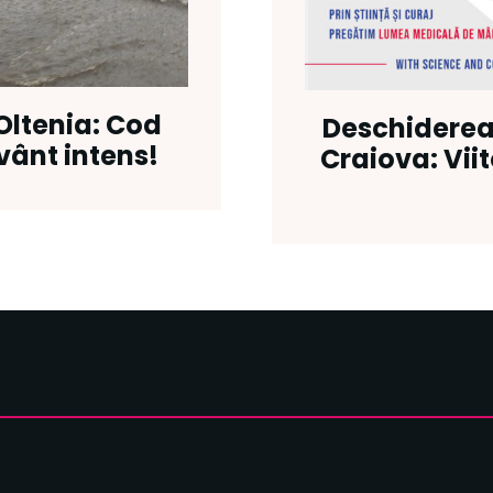
Oltenia: Cod
Deschiderea 
 vânt intens!
Craiova: Viit