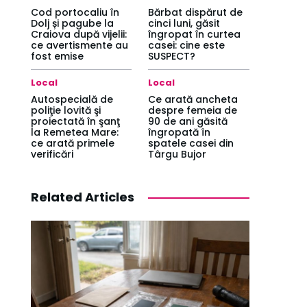
Cod portocaliu în
Bărbat dispărut de
Dolj și pagube la
cinci luni, găsit
Craiova după vijelii:
îngropat în curtea
ce avertismente au
casei: cine este
fost emise
SUSPECT?
Local
Local
Autospecială de
Ce arată ancheta
poliţie lovită şi
despre femeia de
proiectată în şanţ
90 de ani găsită
la Remetea Mare:
îngropată în
ce arată primele
spatele casei din
verificări
Târgu Bujor
Related Articles