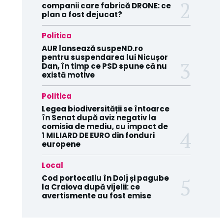
companii care fabrică DRONE: ce
plan a fost dejucat?
Politica
AUR lansează suspeND.ro
pentru suspendarea lui Nicușor
Dan, în timp ce PSD spune că nu
există motive
Politica
Legea biodiversității se întoarce
în Senat după aviz negativ la
comisia de mediu, cu impact de
1 MILIARD DE EURO din fonduri
europene
Local
Cod portocaliu în Dolj și pagube
la Craiova după vijelii: ce
avertismente au fost emise