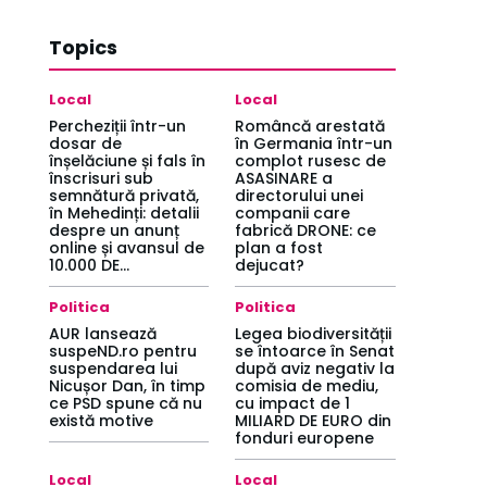
Topics
Local
Local
Percheziții într-un
Româncă arestată
dosar de
în Germania într-un
înșelăciune și fals în
complot rusesc de
înscrisuri sub
ASASINARE a
semnătură privată,
directorului unei
în Mehedinți: detalii
companii care
despre un anunț
fabrică DRONE: ce
online și avansul de
plan a fost
10.000 DE...
dejucat?
Politica
Politica
AUR lansează
Legea biodiversității
suspeND.ro pentru
se întoarce în Senat
suspendarea lui
după aviz negativ la
Nicușor Dan, în timp
comisia de mediu,
ce PSD spune că nu
cu impact de 1
există motive
MILIARD DE EURO din
fonduri europene
Local
Local