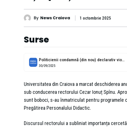
By
News Craiova
1 octombrie 2025
Surse
Politicienii condamnă (din nou) declarativ violența domestică
30/09/2025
Universitatea din Craiova a marcat deschiderea an
sub conducerea rectorului Cezar Ionuț Spînu. Apro
sunt boboci, s-au înmatriculat pentru programele o
Pregătirea Personalului Didactic.
Discursul rectorului a subliniat importanța cercetă