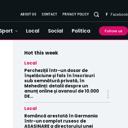
ABOUT US
CONTACT
PRIVACY POLICY
Facebook
Sport
Local
Social
Politica
Follow us
Hot this week
Local
Percheziții într-un dosar de
înșelăciune și fals în înscrisuri
sub semnătură privată, în
Mehedinți: detalii despre un
anunț online și avansul de 10.000
DE...
Local
Româncă arestată în Germania
într-un complot rusesc de
ASASINARE a directorului unei