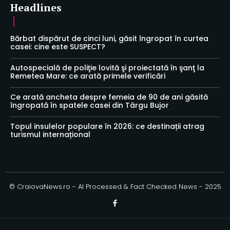
Headlines
Bărbat dispărut de cinci luni, găsit îngropat în curtea
casei: cine este SUSPECT?
Autospecială de poliţie lovită şi proiectată în şanţ la
Remetea Mare: ce arată primele verificări
Ce arată ancheta despre femeia de 90 de ani găsită
îngropată în spatele casei din Târgu Bujor
Topul insulelor populare în 2026: ce destinații atrag
turismul internațional
© CraiovaNews.ro - AI Processed & Fact Checked News - 2025