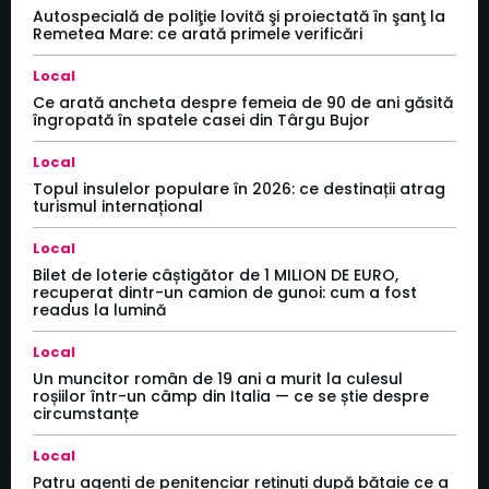
Autospecială de poliţie lovită şi proiectată în şanţ la
Remetea Mare: ce arată primele verificări
Local
Ce arată ancheta despre femeia de 90 de ani găsită
îngropată în spatele casei din Târgu Bujor
Local
Topul insulelor populare în 2026: ce destinații atrag
turismul internațional
Local
Bilet de loterie câștigător de 1 MILION DE EURO,
recuperat dintr-un camion de gunoi: cum a fost
readus la lumină
Local
Un muncitor român de 19 ani a murit la culesul
roșiilor într-un câmp din Italia — ce se știe despre
circumstanțe
Local
Patru agenți de penitenciar reținuți după bătaie ce a