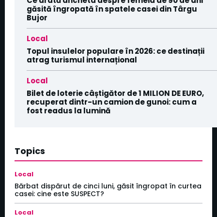
Ce arată ancheta despre femeia de 90 de ani
găsită îngropată în spatele casei din Târgu
Bujor
Local
Topul insulelor populare în 2026: ce destinații
atrag turismul internațional
Local
Bilet de loterie câștigător de 1 MILION DE EURO,
recuperat dintr-un camion de gunoi: cum a
fost readus la lumină
Topics
Local
Bărbat dispărut de cinci luni, găsit îngropat în curtea
casei: cine este SUSPECT?
Local