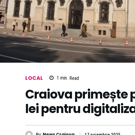
LOCAL
1
min.
Read
Craiova primește p
lei pentru digitali
By
News Craiova
17 noiembrie 2025