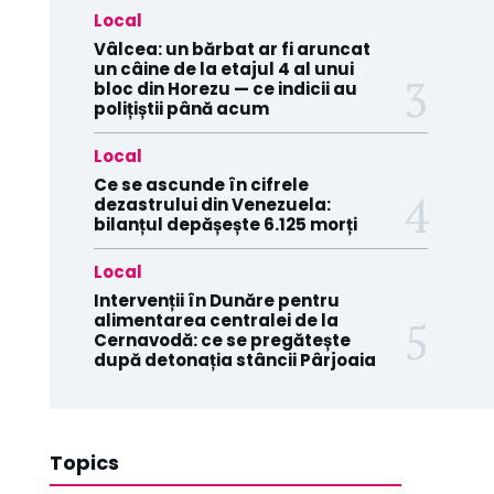
Local
Vâlcea: un bărbat ar fi aruncat
un câine de la etajul 4 al unui
bloc din Horezu — ce indicii au
polițiștii până acum
Local
Ce se ascunde în cifrele
dezastrului din Venezuela:
bilanțul depășește 6.125 morți
Local
Intervenții în Dunăre pentru
alimentarea centralei de la
Cernavodă: ce se pregătește
după detonația stâncii Pârjoaia
Topics