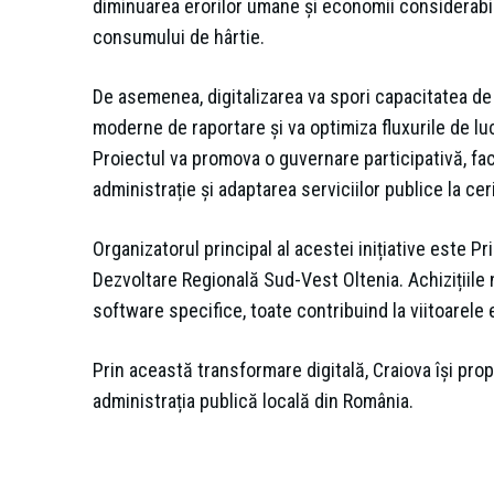
diminuarea erorilor umane și economii considerabil
consumului de hârtie.
De asemenea, digitalizarea va spori capacitatea de 
moderne de raportare și va optimiza fluxurile de lu
Proiectul va promova o guvernare participativă, faci
administrație și adaptarea serviciilor publice la cer
Organizatorul principal al acestei inițiative este P
Dezvoltare Regională Sud-Vest Oltenia. Achizițiile
software specifice, toate contribuind la viitoarele 
Prin această transformare digitală, Craiova își pr
administrația publică locală din România.