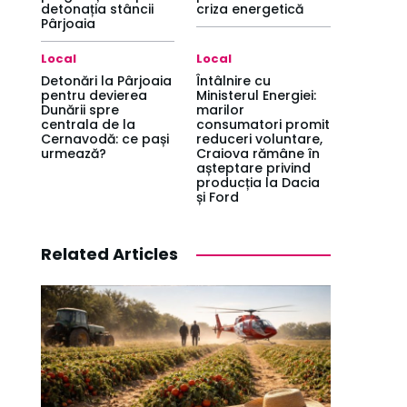
detonația stâncii
criza energetică
Pârjoaia
Local
Local
Detonări la Pârjoaia
Întâlnire cu
pentru devierea
Ministerul Energiei:
Dunării spre
marilor
centrala de la
consumatori promit
Cernavodă: ce pași
reduceri voluntare,
urmează?
Craiova rămâne în
așteptare privind
producția la Dacia
și Ford
Related Articles