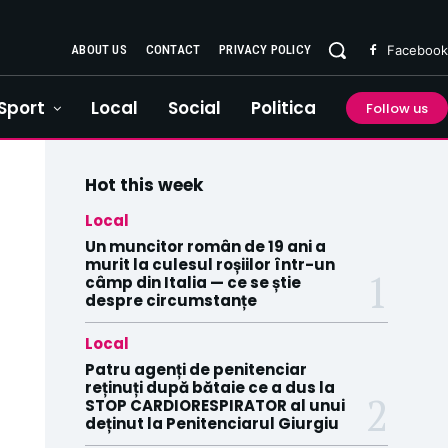
ABOUT US
CONTACT
PRIVACY POLICY
Facebook
Sport
Local
Social
Politica
Follow us
Hot this week
Local
Un muncitor român de 19 ani a
murit la culesul roșiilor într-un
câmp din Italia — ce se știe
despre circumstanțe
Local
Patru agenți de penitenciar
reținuți după bătaie ce a dus la
STOP CARDIORESPIRATOR al unui
deținut la Penitenciarul Giurgiu