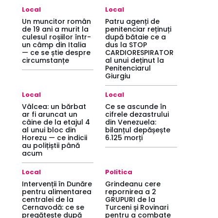
Local
Local
Un muncitor român
Patru agenți de
de 19 ani a murit la
penitenciar reținuți
culesul roșiilor într-
după bătaie ce a
un câmp din Italia
dus la STOP
— ce se știe despre
CARDIORESPIRATOR
circumstanțe
al unui deținut la
Penitenciarul
Giurgiu
Local
Local
Vâlcea: un bărbat
Ce se ascunde în
ar fi aruncat un
cifrele dezastrului
câine de la etajul 4
din Venezuela:
al unui bloc din
bilanțul depășește
Horezu — ce indicii
6.125 morți
au polițiștii până
acum
Local
Politica
Intervenții în Dunăre
Grindeanu cere
pentru alimentarea
repornirea a 2
centralei de la
GRUPURI de la
Cernavodă: ce se
Turceni și Rovinari
pregătește după
pentru a combate