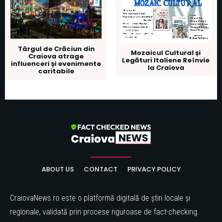
Târgul de Crăciun din
Mozaicul Cultural și
Craiova atrage
Legături Italiene Reînvie
influenceri și evenimente
la Craiova
caritabile
ABOUT US
CONTACT
PRIVACY POLICY
CraiovaNews.ro este o platformă digitală de știri locale și
regionale, validată prin procese riguroase de fact-checking.