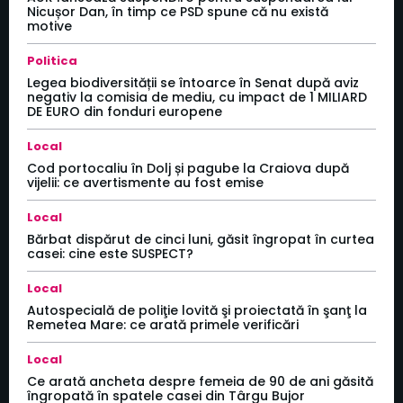
Nicușor Dan, în timp ce PSD spune că nu există
motive
Politica
Legea biodiversității se întoarce în Senat după aviz
negativ la comisia de mediu, cu impact de 1 MILIARD
DE EURO din fonduri europene
Local
Cod portocaliu în Dolj și pagube la Craiova după
vijelii: ce avertismente au fost emise
Local
Bărbat dispărut de cinci luni, găsit îngropat în curtea
casei: cine este SUSPECT?
Local
Autospecială de poliţie lovită şi proiectată în şanţ la
Remetea Mare: ce arată primele verificări
Local
Ce arată ancheta despre femeia de 90 de ani găsită
îngropată în spatele casei din Târgu Bujor