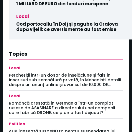
1 MILIARD DE EURO din fonduri europene
Local
Cod portocaliu în Dolj și pagube la Craiova
după vijelii: ce avertismente au fost emise
Topics
Local
Percheziții într-un dosar de înșelăciune și fals în
înscrisuri sub semnătură privată, în Mehedinți: detalii
despre un anunț online și avansul de 10.000 DE...
Local
Româncă arestată în Germania într-un complot
rusesc de ASASINARE a directorului unei companii
care fabrică DRONE: ce plan a fost dejucat?
Politica
AUR lansează suspeND.ro pentru suspendarea lui