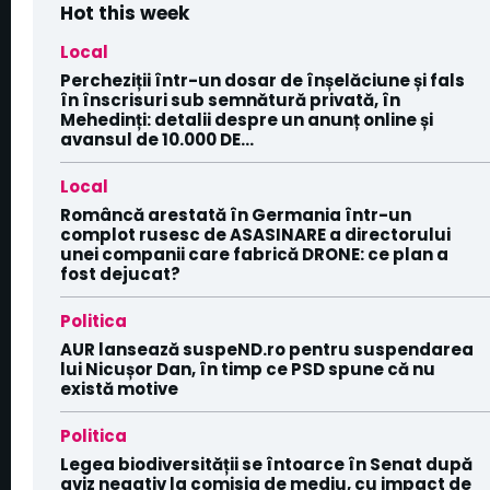
Hot this week
Local
Percheziții într-un dosar de înșelăciune și fals
în înscrisuri sub semnătură privată, în
Mehedinți: detalii despre un anunț online și
avansul de 10.000 DE...
Local
Româncă arestată în Germania într-un
complot rusesc de ASASINARE a directorului
unei companii care fabrică DRONE: ce plan a
fost dejucat?
Politica
AUR lansează suspeND.ro pentru suspendarea
lui Nicușor Dan, în timp ce PSD spune că nu
există motive
Politica
Legea biodiversității se întoarce în Senat după
aviz negativ la comisia de mediu, cu impact de