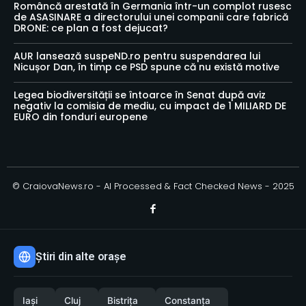
Româncă arestată în Germania într-un complot rusesc
de ASASINARE a directorului unei companii care fabrică
DRONE: ce plan a fost dejucat?
AUR lansează suspeND.ro pentru suspendarea lui
Nicușor Dan, în timp ce PSD spune că nu există motive
Legea biodiversității se întoarce în Senat după aviz
negativ la comisia de mediu, cu impact de 1 MILIARD DE
EURO din fonduri europene
© CraiovaNews.ro - AI Processed & Fact Checked News - 2025
Știri din alte orașe
Iași
Cluj
Bistrița
Constanța