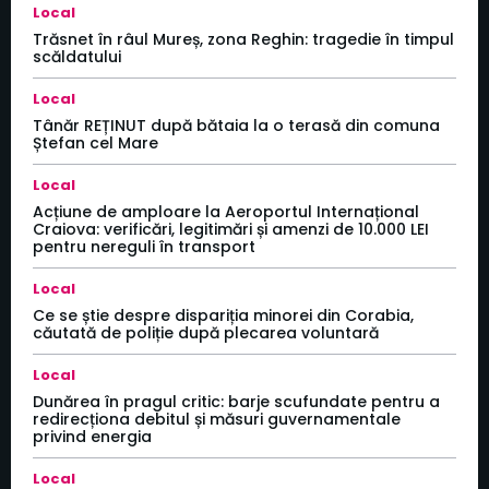
Local
Trăsnet în râul Mureș, zona Reghin: tragedie în timpul
scăldatului
Local
Tânăr REȚINUT după bătaia la o terasă din comuna
Ștefan cel Mare
Local
Acțiune de amploare la Aeroportul Internațional
Craiova: verificări, legitimări și amenzi de 10.000 LEI
pentru nereguli în transport
Local
Ce se știe despre dispariția minorei din Corabia,
căutată de poliție după plecarea voluntară
Local
Dunărea în pragul critic: barje scufundate pentru a
redirecționa debitul și măsuri guvernamentale
privind energia
Local