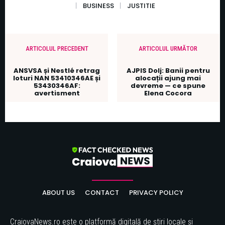
BUSINESS
JUSTITIE
ARTICOLUL PRECEDENT
ARTICOLUL URMĂTOR
ANSVSA și Nestlé retrag
AJPIS Dolj: Banii pentru
loturi NAN 53410346AE și
alocații ajung mai
53430346AF:
devreme — ce spune
avertisment
Elena Cocora
ABOUT US
CONTACT
PRIVACY POLICY
CraiovaNews.ro este o platformă digitală de știri locale și