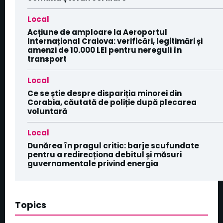
Local
Acțiune de amploare la Aeroportul
Internațional Craiova: verificări, legitimări și
amenzi de 10.000 LEI pentru nereguli în
transport
Local
Ce se știe despre dispariția minorei din
Corabia, căutată de poliție după plecarea
voluntară
Local
Dunărea în pragul critic: barje scufundate
pentru a redirecționa debitul și măsuri
guvernamentale privind energia
Topics