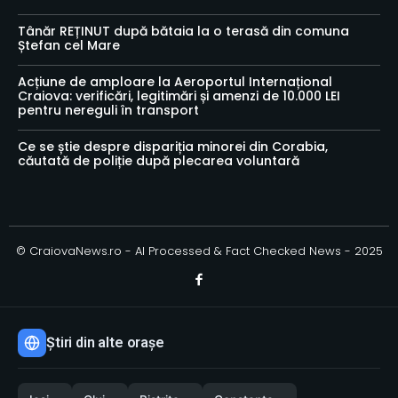
Tânăr REȚINUT după bătaia la o terasă din comuna
Ștefan cel Mare
Acțiune de amploare la Aeroportul Internațional
Craiova: verificări, legitimări și amenzi de 10.000 LEI
pentru nereguli în transport
Ce se știe despre dispariția minorei din Corabia,
căutată de poliție după plecarea voluntară
© CraiovaNews.ro - AI Processed & Fact Checked News - 2025
Știri din alte orașe