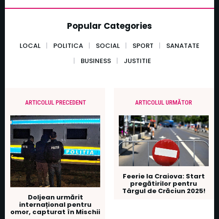
Popular Categories
LOCAL
POLITICA
SOCIAL
SPORT
SANATATE
BUSINESS
JUSTITIE
ARTICOLUL PRECEDENT
ARTICOLUL URMĂTOR
Feerie la Craiova: Start
pregătirilor pentru
Târgul de Crăciun 2025!
Doljean urmărit
internațional pentru
omor, capturat în Mischii