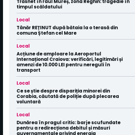
Trăsnet în râul Mureș, zona Reghin: tragedie în
timpul scăldatului
Local
Tânăr REȚINUT după bătaia la o terasă din
comuna Ștefan cel Mare
Local
Acțiune de amploare la Aeroportul
Internațional Craiova: verificări, legitimări și
amenzi de 10.000 LEI pentru nereguli în
transport
Local
Ce se știe despre dispariția minorei din
Corabia, căutată de poliție după plecarea
voluntară
Local
Dunărea în pragul critic: barje scufundate
pentru a redirecționa debitul și măsuri
guvernamentale privind energia