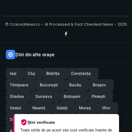
© CraiovaNews.ro - AI Processed & Fact Checked News - 2025
Știri din alte orașe
Iași
Cluj
Bistrița
Constanța
Timișoara
București
Bacău
Brașov
Oradea
Suceava
Botoșani
Ploiești
Vaslui
Neamț
Galați
Mureș
Ilfov
Sibiu
Arad
Alba
Tulcea
Olt
Știri verificate
Toate știrile de pe acest site sunt verificate înainte de
Arges
Maramures
Vrancea
Satumare