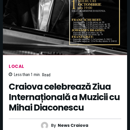
LOCAL
Less than 1
min.
Read
Craiova celebrează Ziua
Internațională a Muzicii cu
Mihai Diaconescu
By
News Craiova