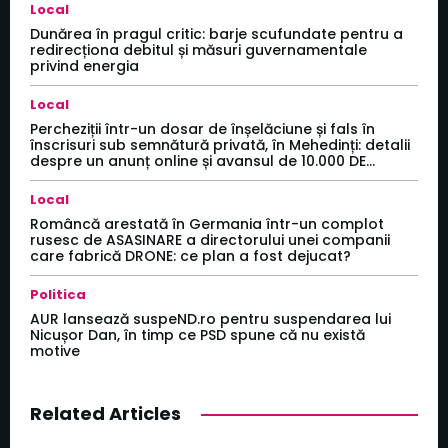
Local
Dunărea în pragul critic: barje scufundate pentru a
redirecționa debitul și măsuri guvernamentale
privind energia
Local
Percheziții într-un dosar de înșelăciune și fals în
înscrisuri sub semnătură privată, în Mehedinți: detalii
despre un anunț online și avansul de 10.000 DE...
Local
Româncă arestată în Germania într-un complot
rusesc de ASASINARE a directorului unei companii
care fabrică DRONE: ce plan a fost dejucat?
Politica
AUR lansează suspeND.ro pentru suspendarea lui
Nicușor Dan, în timp ce PSD spune că nu există
motive
Related Articles