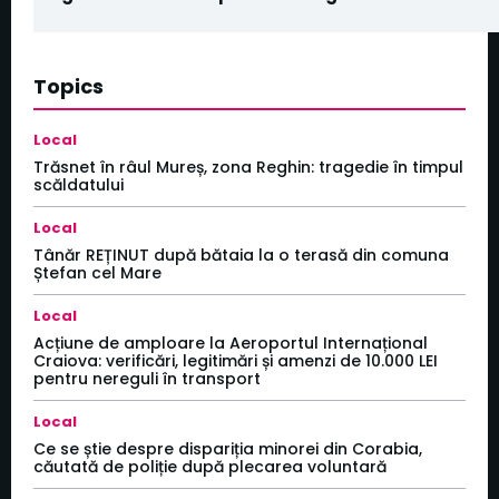
Topics
Local
Trăsnet în râul Mureș, zona Reghin: tragedie în timpul
scăldatului
Local
Tânăr REȚINUT după bătaia la o terasă din comuna
Ștefan cel Mare
Local
Acțiune de amploare la Aeroportul Internațional
Craiova: verificări, legitimări și amenzi de 10.000 LEI
pentru nereguli în transport
Local
Ce se știe despre dispariția minorei din Corabia,
căutată de poliție după plecarea voluntară