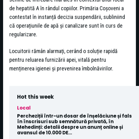
de hepatită A în rândul copiilor. Primăria Coșoveni a
contestat în instanță decizia suspendării, subliniind
că operațiunile de apă și canalizare sunt în curs de
regularizare.
Locuitorii rămân alarmați, cerând o soluție rapidă
pentru reluarea furnizării apei, vitală pentru
menținerea igienei și prevenirea îmbolnăvirilor.
Hot this week
Local
Percheziții într-un dosar de înșelăciune și fals
în înscrisuri sub semnătură privată, în
Mehedinți: detalii despre un anunț online și
avansul de 10.000 DE...