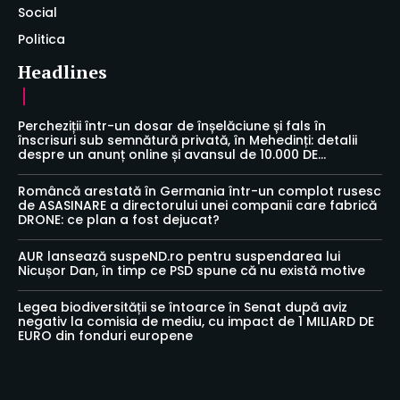
Social
Politica
Headlines
Percheziții într-un dosar de înșelăciune și fals în
înscrisuri sub semnătură privată, în Mehedinți: detalii
despre un anunț online și avansul de 10.000 DE...
Româncă arestată în Germania într-un complot rusesc
de ASASINARE a directorului unei companii care fabrică
DRONE: ce plan a fost dejucat?
AUR lansează suspeND.ro pentru suspendarea lui
Nicușor Dan, în timp ce PSD spune că nu există motive
Legea biodiversității se întoarce în Senat după aviz
negativ la comisia de mediu, cu impact de 1 MILIARD DE
EURO din fonduri europene