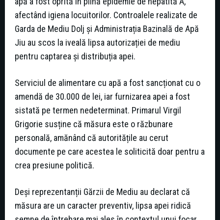
apă a fost oprită în plină epidemie de hepatită A,
afectând igiena locuitorilor. Controalele realizate de
Garda de Mediu Dolj și Administrația Bazinală de Apă
Jiu au scos la iveală lipsa autorizației de mediu
pentru captarea și distribuția apei.
Serviciul de alimentare cu apă a fost sancționat cu o
amendă de 30.000 de lei, iar furnizarea apei a fost
sistată pe termen nedeterminat. Primarul Virgil
Grigorie susține că măsura este o răzbunare
personală, amănând că autoritățile au cerut
documente pe care acestea le soliticită doar pentru a
crea presiune politică.
Deși reprezentanții Gărzii de Mediu au declarat că
măsura are un caracter preventiv, lipsa apei ridică
semne de întrebare mai ales în contextul unui focar