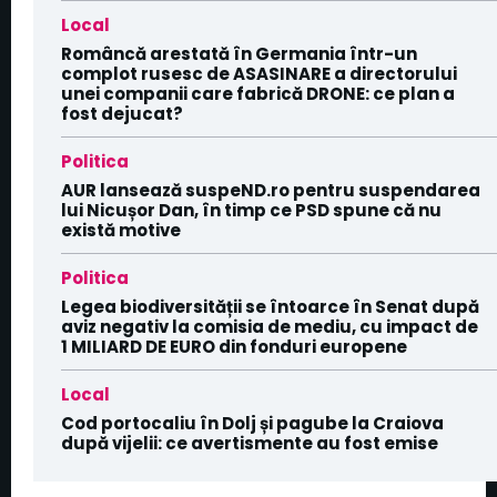
Local
Româncă arestată în Germania într-un
complot rusesc de ASASINARE a directorului
unei companii care fabrică DRONE: ce plan a
fost dejucat?
Politica
AUR lansează suspeND.ro pentru suspendarea
lui Nicușor Dan, în timp ce PSD spune că nu
există motive
Politica
Legea biodiversității se întoarce în Senat după
aviz negativ la comisia de mediu, cu impact de
1 MILIARD DE EURO din fonduri europene
Local
Cod portocaliu în Dolj și pagube la Craiova
după vijelii: ce avertismente au fost emise