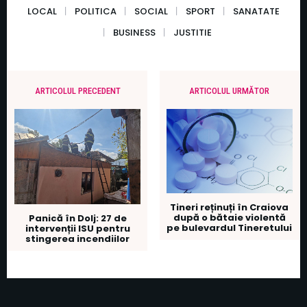
LOCAL
POLITICA
SOCIAL
SPORT
SANATATE
BUSINESS
JUSTITIE
ARTICOLUL PRECEDENT
ARTICOLUL URMĂTOR
Tineri reținuți în Craiova
după o bătaie violentă
Panică în Dolj: 27 de
pe bulevardul Tineretului
intervenții ISU pentru
stingerea incendiilor