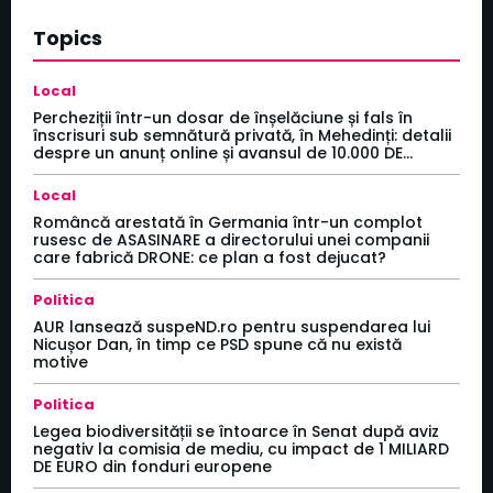
Topics
Local
Percheziții într-un dosar de înșelăciune și fals în
înscrisuri sub semnătură privată, în Mehedinți: detalii
despre un anunț online și avansul de 10.000 DE...
Local
Româncă arestată în Germania într-un complot
rusesc de ASASINARE a directorului unei companii
care fabrică DRONE: ce plan a fost dejucat?
Politica
AUR lansează suspeND.ro pentru suspendarea lui
Nicușor Dan, în timp ce PSD spune că nu există
motive
Politica
Legea biodiversității se întoarce în Senat după aviz
negativ la comisia de mediu, cu impact de 1 MILIARD
DE EURO din fonduri europene