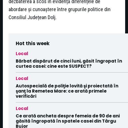
dezbaterea a scos în evidență diferențele de
abordare și cunoaștere între grupurile politice din
Consiliul Județean Dolj.
Hot this week
Local
Bărbat dispărut de cinci luni, găsit îngropat în
curtea casei: cine este SUSPECT?
Local
Autospecială de poliţie lovită şi proiectată în
şanţ la Remetea Mare: ce arată primele
verificări
Local
Ce arată ancheta despre femeia de 90 de ani
găsită îngropată în spatele casei din Târgu
Bujor