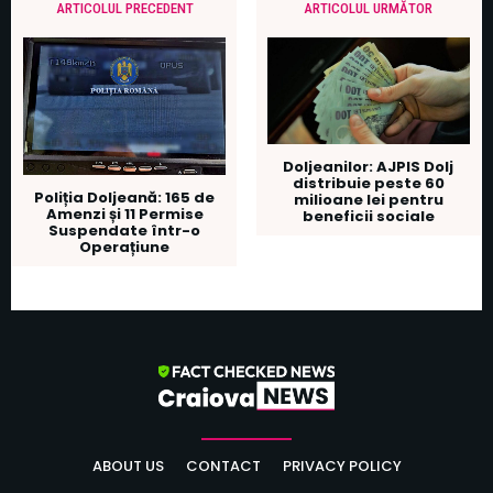
ARTICOLUL PRECEDENT
ARTICOLUL URMĂTOR
Doljeanilor: AJPIS Dolj
distribuie peste 60
Poliția Doljeană: 165 de
milioane lei pentru
Amenzi și 11 Permise
beneficii sociale
Suspendate într-o
Operațiune
ABOUT US
CONTACT
PRIVACY POLICY