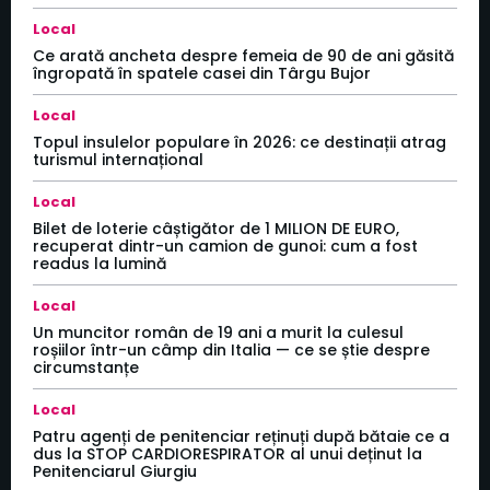
Local
Ce arată ancheta despre femeia de 90 de ani găsită
îngropată în spatele casei din Târgu Bujor
Local
Topul insulelor populare în 2026: ce destinații atrag
turismul internațional
Local
Bilet de loterie câștigător de 1 MILION DE EURO,
recuperat dintr-un camion de gunoi: cum a fost
readus la lumină
Local
Un muncitor român de 19 ani a murit la culesul
roșiilor într-un câmp din Italia — ce se știe despre
circumstanțe
Local
Patru agenți de penitenciar reținuți după bătaie ce a
dus la STOP CARDIORESPIRATOR al unui deținut la
Penitenciarul Giurgiu