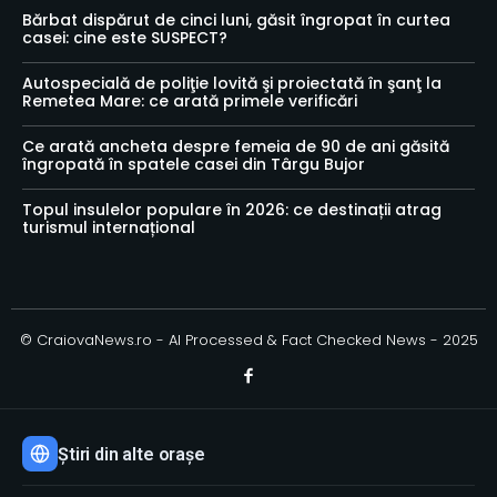
Bărbat dispărut de cinci luni, găsit îngropat în curtea
casei: cine este SUSPECT?
Autospecială de poliţie lovită şi proiectată în şanţ la
Remetea Mare: ce arată primele verificări
Ce arată ancheta despre femeia de 90 de ani găsită
îngropată în spatele casei din Târgu Bujor
Topul insulelor populare în 2026: ce destinații atrag
turismul internațional
© CraiovaNews.ro - AI Processed & Fact Checked News - 2025
Știri din alte orașe