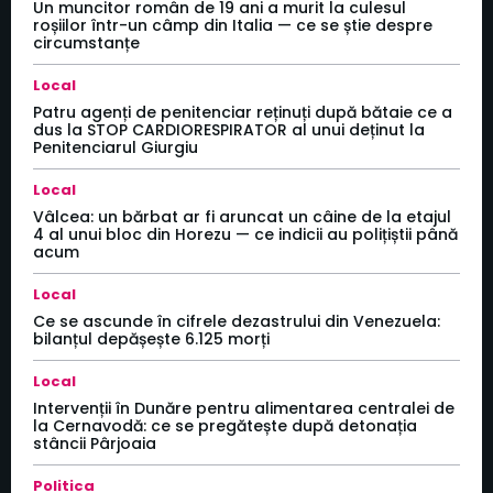
Un muncitor român de 19 ani a murit la culesul
roșiilor într-un câmp din Italia — ce se știe despre
circumstanțe
Local
Patru agenți de penitenciar reținuți după bătaie ce a
dus la STOP CARDIORESPIRATOR al unui deținut la
Penitenciarul Giurgiu
Local
Vâlcea: un bărbat ar fi aruncat un câine de la etajul
4 al unui bloc din Horezu — ce indicii au polițiștii până
acum
Local
Ce se ascunde în cifrele dezastrului din Venezuela:
bilanțul depășește 6.125 morți
Local
Intervenții în Dunăre pentru alimentarea centralei de
la Cernavodă: ce se pregătește după detonația
stâncii Pârjoaia
Politica