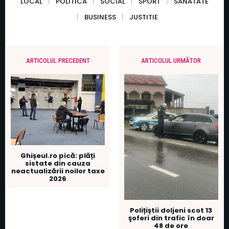
LOCAL
POLITICA
SOCIAL
SPORT
SANATATE
BUSINESS
JUSTITIE
ARTICOLUL PRECEDENT
ARTICOLUL URMĂTOR
Ghișeul.ro pică: plăți
sistate din cauza
neactualizării noilor taxe
2026
Polițiștii doljeni scot 13
şoferi din trafic în doar
48 de ore