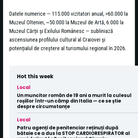
Datele numerice — 115.000 vizitatori anual, >60.000 la
Muzeul Olteniei, ~50.000 la Muzeul de Artă, 6.000 la
Muzeul Cărții și Exilului Românesc — subliniază
ascensiunea profilului cultural al Craiovei și
potențialul de creștere al turismului regional în 2026.
Hot this week
Local
Un muncitor român de 19 ani a murit la culesul
roșiilor într-un câmp din Italia — ce se știe
despre circumstanțe
Local
Patru agenți de penitenciar reținuți după
bătaie ce a dus la STOP CARDIORESPIRATOR al