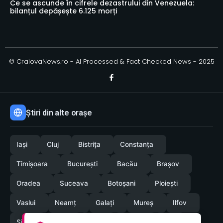
Ce se ascunde în cifrele dezastrului din Venezuela:
bilanțul depășește 6.125 morți
© CraiovaNews.ro - AI Processed & Fact Checked News - 2025
Știri din alte orașe
Iași
Cluj
Bistrița
Constanța
Timișoara
București
Bacău
Brașov
Oradea
Suceava
Botoșani
Ploiești
Vaslui
Neamț
Galați
Mureș
Ilfov
Sibiu
Arad
Alba
Tulcea
Olt