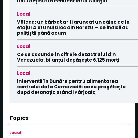
unui deținut la Penitenciarul Giurgiu
Local
Vâlcea: un bărbat ar fi aruncat un câine de la
etajul 4 al unui bloc din Horezu — ce indicii au
polițiștii până acum
Local
Ce se ascunde în cifrele dezastrului din
Venezuela: bilanțul depășește 6.125 morți
Local
Intervenții în Dunăre pentru alimentarea
centralei de la Cernavodă: ce se pregătește
după detonația stâncii Pârjoaia
Topics
Local