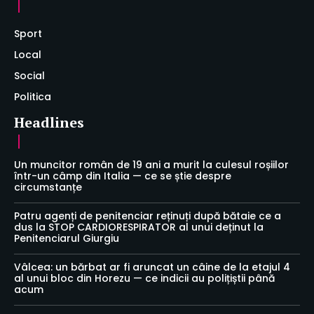
Sport
Local
Social
Politica
Headlines
Un muncitor român de 19 ani a murit la culesul roșiilor
într-un câmp din Italia — ce se știe despre
circumstanțe
Patru agenți de penitenciar reținuți după bătaie ce a
dus la STOP CARDIORESPIRATOR al unui deținut la
Penitenciarul Giurgiu
Vâlcea: un bărbat ar fi aruncat un câine de la etajul 4
al unui bloc din Horezu — ce indicii au polițiștii până
acum