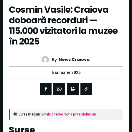
Cosmin Vasile: Craiova
doboară recorduri —
115.000 vizitatori la muzee
în 2025
By
News Craiova
6 ianuarie 2026
Sursa imaginii:
jurnalulolteniei.ro
(via
jurnalulolteniei
)
Surse