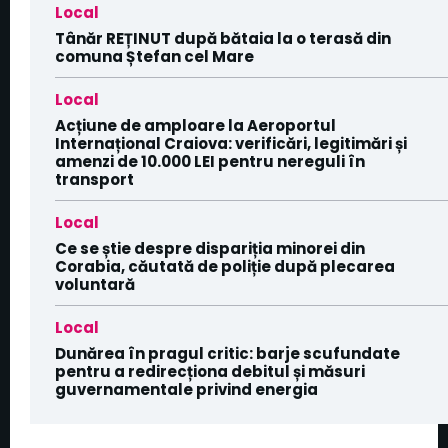
Local
Tânăr REȚINUT după bătaia la o terasă din
comuna Ștefan cel Mare
Local
Acțiune de amploare la Aeroportul
Internațional Craiova: verificări, legitimări și
amenzi de 10.000 LEI pentru nereguli în
transport
Local
Ce se știe despre dispariția minorei din
Corabia, căutată de poliție după plecarea
voluntară
Local
Dunărea în pragul critic: barje scufundate
pentru a redirecționa debitul și măsuri
guvernamentale privind energia