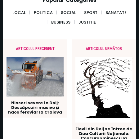
Popular Categories
LOCAL
POLITICA
SOCIAL
SPORT
SANATATE
BUSINESS
JUSTITIE
ARTICOLUL PRECEDENT
ARTICOLUL URMĂTOR
Ninsori severe în Dolj:
Deszăpeziri masive și
haos feroviar la Craiova
Elevii din Dolj se întrec de
Ziua Culturii Naționale:
Concurs Eminescu la