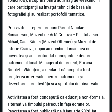
Tomorrow), a cuprins patru activităţi de weekend în
care participanţii au învăţat tehnici de bază ale
fotografiei şi au realizat portofolii tematice.
Prin vizite la repere precum Parcul Nicolae
Romanescu, Muzeul de Artă Craiova – Palatul Jean
Mihail, Casa Băniei (Muzeul Olteniei) şi Muzeul de
Istorie Craiova, copiii au combinat imaginea cu
povestea şi au aprofundat cunoştinţele despre
patrimoniul local. Managerul de proiect, Roxana
Nicoleta Vlăduțoiu, a declarat că scopul a fost
creşterea interesului pentru patrimoniu şi
dezvoltarea creativităţii şi a spiritului de observaţie.
Activitatea a fost concepută ca educaţie non‑formală,
alternativă timpului petrecut în faţa ecranelor.
Raportarea a fost publicată pe 8 ianuarie 2026, iar