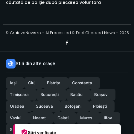
căutată de poliție după plecarea voluntară
© CraiovaNews.ro - AI Processed & Fact Checked News - 2025
Știri din alte orașe
Iași
Cluj
Bistrița
Constanța
Timișoara
București
Bacău
Brașov
Oradea
Suceava
Botoșani
Ploiești
Vaslui
Neamț
Galați
Mureș
Ilfov
Sibiu
Arad
Alba
Tulcea
Olt
Știri verificate