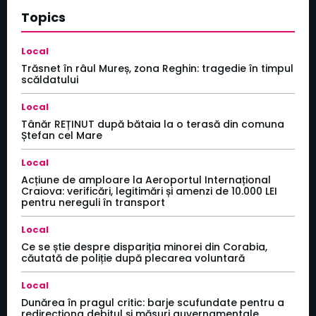
Topics
Local
Trăsnet în râul Mureș, zona Reghin: tragedie în timpul
scăldatului
Local
Tânăr REȚINUT după bătaia la o terasă din comuna
Ștefan cel Mare
Local
Acțiune de amploare la Aeroportul Internațional
Craiova: verificări, legitimări și amenzi de 10.000 LEI
pentru nereguli în transport
Local
Ce se știe despre dispariția minorei din Corabia,
căutată de poliție după plecarea voluntară
Local
Dunărea în pragul critic: barje scufundate pentru a
redirecționa debitul și măsuri guvernamentale