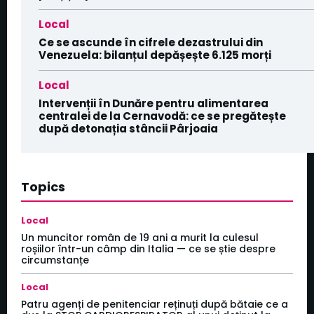
Local
Ce se ascunde în cifrele dezastrului din
Venezuela: bilanțul depășește 6.125 morți
Local
Intervenții în Dunăre pentru alimentarea
centralei de la Cernavodă: ce se pregătește
după detonația stâncii Pârjoaia
Topics
Local
Un muncitor român de 19 ani a murit la culesul
roșiilor într-un câmp din Italia — ce se știe despre
circumstanțe
Local
Patru agenți de penitenciar reținuți după bătaie ce a