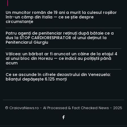
Un muncitor român de 19 ani a murit la culesul roșiilor
într-un câmp din Italia — ce se știe despre
circumstanțe
Patru agenți de penitenciar reținuți după bătaie ce a
dus la STOP CARDIORESPIRATOR al unui deținut la
Penitenciarul Giurgiu
Vâlcea: un bărbat ar fi aruncat un câine de la etajul 4
al unui bloc din Horezu — ce indicii au polițiștii până
acum
Ce se ascunde în cifrele dezastrului din Venezuela:
bilanțul depășește 6.125 morți
© CraiovaNews.ro - AI Processed & Fact Checked News - 2025