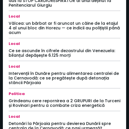
dus la STOP CARDIORESPIRATOR al unui deținut la
Penitenciarul Giurgiu
Local
Vâlcea: un bărbat ar fi aruncat un câine de la etajul
4 al unui bloc din Horezu — ce indicii au polițiștii până
acum
Local
Ce se ascunde în cifrele dezastrului din Venezuela:
bilanțul depășește 6.125 morți
Local
Intervenții în Dunăre pentru alimentarea centralei de
la Cernavodă: ce se pregătește după detonația
stâncii Pârjoaia
Politica
Grindeanu cere repornirea a 2 GRUPURI de la Turceni
și Rovinari pentru a combate criza energetică
Local
Detonări la Pârjoaia pentru devierea Dunării spre
centrala de la Cernavodă: ce pași urmează?