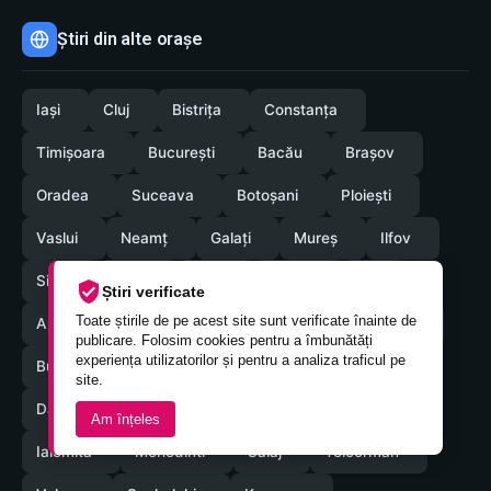
Știri din alte orașe
Iași
Cluj
Bistrița
Constanța
Timișoara
București
Bacău
Brașov
Oradea
Suceava
Botoșani
Ploiești
Vaslui
Neamț
Galați
Mureș
Ilfov
Sibiu
Arad
Alba
Tulcea
Olt
Știri verificate
Toate știrile de pe acest site sunt verificate înainte de
Arges
Maramures
Vrancea
Satumare
publicare. Folosim cookies pentru a îmbunătăți
experiența utilizatorilor și pentru a analiza traficul pe
Buzau
Braila
Calarasi
Caras-Severin
site.
Dambovita
Giurgiu
Gorj
Hunedoara
Am înțeles
Ialomita
Mehedinti
Salaj
Teleorman