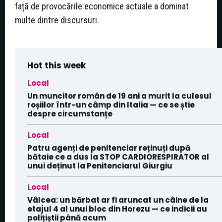
față de provocările economice actuale a dominat
multe dintre discursuri.
Hot this week
Local
Un muncitor român de 19 ani a murit la culesul
roșiilor într-un câmp din Italia — ce se știe
despre circumstanțe
Local
Patru agenți de penitenciar reținuți după
bătaie ce a dus la STOP CARDIORESPIRATOR al
unui deținut la Penitenciarul Giurgiu
Local
Vâlcea: un bărbat ar fi aruncat un câine de la
etajul 4 al unui bloc din Horezu — ce indicii au
polițiștii până acum