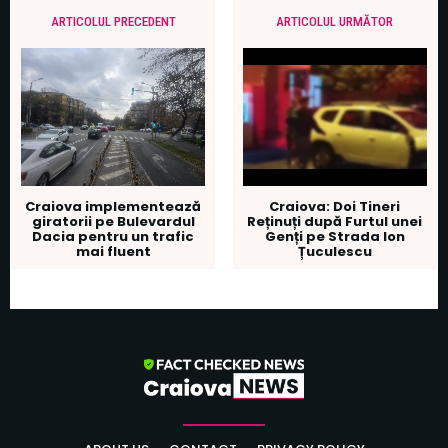
ARTICOLUL PRECEDENT
ARTICOLUL URMĂTOR
Craiova implementează
Craiova: Doi Tineri
giratorii pe Bulevardul
Reținuți după Furtul unei
Dacia pentru un trafic
Genți pe Strada Ion
mai fluent
Țuculescu