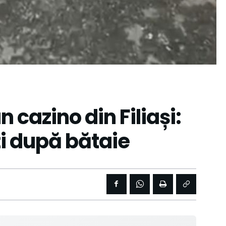
n cazino din Filiași:
ți după bătaie