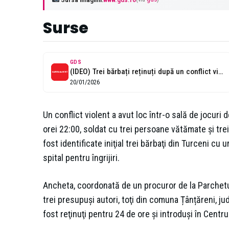
Surse
GDS
(IDEO) Trei bărbați reținuți după un conflict violent într-un cazino din Filiași
20/01/2026
Un conflict violent a avut loc într-o sală de jocuri d
orei 22:00, soldat cu trei persoane vătămate și trei s
fost identificate iniţial trei bărbaţi din Turceni cu
spital pentru îngrijiri.
Ancheta, coordonată de un procuror de la Parchetul 
trei presupuşi autori, toţi din comuna Țânțăreni, jude
fost reţinuţi pentru 24 de ore şi introduşi în Centru