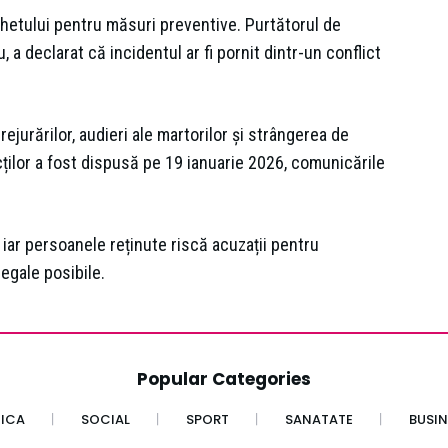
rchetului pentru măsuri preventive. Purtătorul de
 a declarat că incidentul ar fi pornit dintr-un conflict
jurărilor, audieri ale martorilor şi strângerea de
cților a fost dispusă pe 19 ianuarie 2026, comunicările
 iar persoanele reținute riscă acuzații pentru
legale posibile.
Popular Categories
TICA
SOCIAL
SPORT
SANATATE
BUSIN