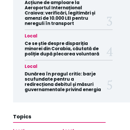
Acțiune de amploare la
Aeroportul Internațional
Craiova: verificări, legitimări și
amenzi de 10.000 LEI pentru
nereguli în transport
Local
Ce se știe despre dispariția
minorei din Corabia, căutată de
poliție după plecarea voluntară
Local
Dunărea în pragul critic: barje
scufundate pentru a
redirecționa debitul și măsuri
guvernamentale privind energia
Topics