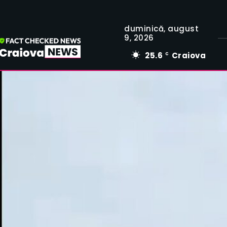
duminică, august
9, 2026
25.6
Craiova
C