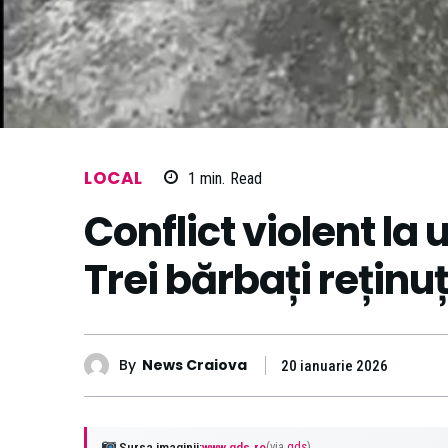
LOCAL
1
min.
Read
Conflict violent la u
Trei bărbați reținu
By
News Craiova
20 ianuarie 2026
Sursa imaginii:
www.gds.ro
(via
gds
)