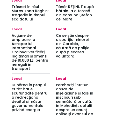
Local
Local
Trăsnet în râul
Tânăr REȚINUT după
Mureș, zona Reghin:
bătaia la o terasă
tragedie în timpul
din comuna Ștefan
scăldatului
cel Mare
Local
Local
Acțiune de
Ce se știe despre
amploare la
dispariția minorei
Aeroportul
din Corabia,
Internațional
căutată de poliție
Craiova: verificări,
după plecarea
legitimări și amenzi
voluntară
de 10.000 LEI pentru
nereguli în
transport
Local
Local
Dunărea în pragul
Percheziții într-un
critic: barje
dosar de
scufundate pentru
înșelăciune și fals în
a redirecționa
înscrisuri sub
debitul și măsuri
semnătură privată,
guvernamentale
în Mehedinți: detalii
privind energia
despre un anunț
online și avansul de