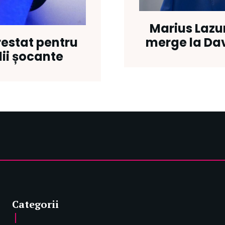
Marius Lazu
merge la Dav
restat pentru
lii șocante
Categorii