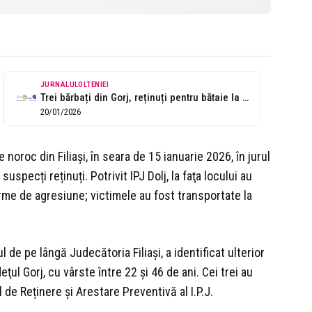
JURNALULOLTENIEI
Trei bărbați din Gorj, reținuți pentru bătaie la păcănele
20/01/2026
e noroc din Filiași, în seara de 15 ianuarie 2026, în jurul
uspecți reținuți. Potrivit IPJ Dolj, la faţa locului au
 urme de agresiune; victimele au fost transportate la
de pe lângă Judecătoria Filiași, a identificat ulterior
ţul Gorj, cu vârste între 22 şi 46 de ani. Cei trei au
l de Reținere și Arestare Preventivă al I.P.J.