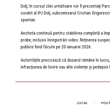
Dolj; în cursul zilei următoare vor fi prezentaţi Pa
cuvânt al IPJ Dolj, subcomisarul Cristian Grigorescu,
spontan.
Ancheta continuă pentru stabilirea completă a împre
probe, inclusiv înregistrări video. Reținerea suspe
publice fiind făcute pe 20 ianuarie 2026.
Autoritățile precizează că dosarul rămâne în lucru,
infracțiunea de lovire sau alte violențe și pedepse 
LOCAL
POLI