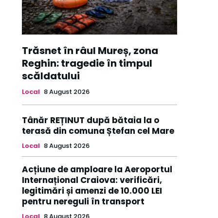
Trăsnet în râul Mureș, zona
Reghin: tragedie în timpul
scăldatului
Local
8 August 2026
Tânăr REȚINUT după bătaia la o
terasă din comuna Ștefan cel Mare
Local
8 August 2026
Acțiune de amploare la Aeroportul
Internațional Craiova: verificări,
legitimări și amenzi de 10.000 LEI
pentru nereguli în transport
Local
8 August 2026