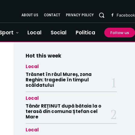
ABOUT US
CONTACT
PRIVACY POLICY
Facebook
Sport
Local
Social
Politica
Follow us
Hot this week
Local
Trăsnet în râul Mureș, zona
Reghin: tragedie în timpul
scăldatului
Local
Tânăr REȚINUT după bătaia la o
terasă din comuna Ștefan cel
Mare
Local