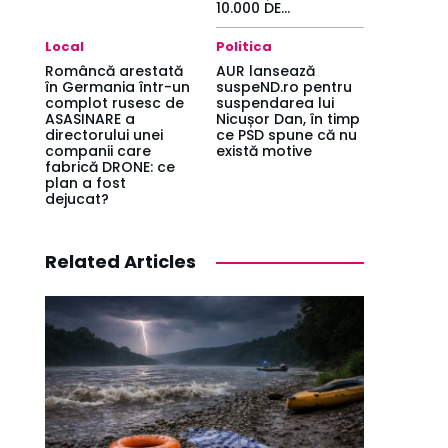
10.000 DE...
Local
Politica
Româncă arestată
AUR lansează
în Germania într-un
suspeND.ro pentru
complot rusesc de
suspendarea lui
ASASINARE a
Nicușor Dan, în timp
directorului unei
ce PSD spune că nu
companii care
există motive
fabrică DRONE: ce
plan a fost
dejucat?
Related Articles