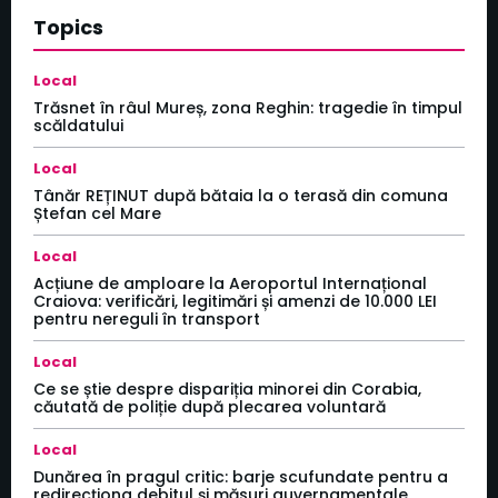
Topics
Local
Trăsnet în râul Mureș, zona Reghin: tragedie în timpul
scăldatului
Local
Tânăr REȚINUT după bătaia la o terasă din comuna
Ștefan cel Mare
Local
Acțiune de amploare la Aeroportul Internațional
Craiova: verificări, legitimări și amenzi de 10.000 LEI
pentru nereguli în transport
Local
Ce se știe despre dispariția minorei din Corabia,
căutată de poliție după plecarea voluntară
Local
Dunărea în pragul critic: barje scufundate pentru a
redirecționa debitul și măsuri guvernamentale