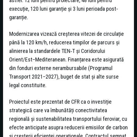
astfel: 12 luni pentru proiectare, 48 luni pentru
execuție, 120 luni garanție și 3 luni perioada post-
garanție.
Modernizarea vizează creșterea vitezei de circulație
până la 120 km/h, reducerea timpilor de parcurs și
alinierea la standardele TEN‑T și Coridorului
Orient/Est–Mediteranean. Finanțarea este asigurată
din fonduri externe nerambursabile (Programul
Transport 2021–2027), buget de stat și alte surse
legal constituite.
Proiectul este prezentat de CFR ca o investiție
strategică care va îmbunătăți conectivitatea
regională și sustenabilitatea transportului feroviar, cu
efecte anticipate asupra reducerii emisiilor de carbon
și creșterii eficienței operaționale. Contractul semnat