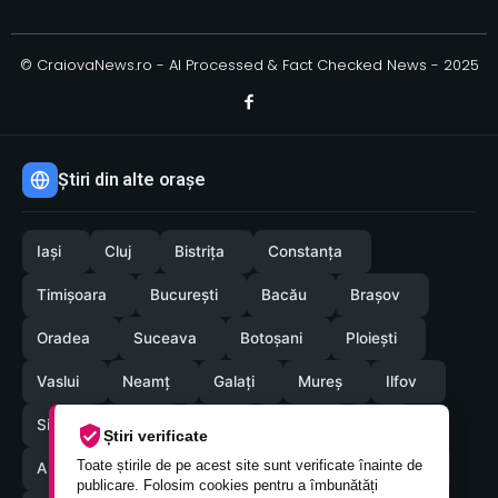
© CraiovaNews.ro - AI Processed & Fact Checked News - 2025
Știri din alte orașe
Iași
Cluj
Bistrița
Constanța
Timișoara
București
Bacău
Brașov
Oradea
Suceava
Botoșani
Ploiești
Vaslui
Neamț
Galați
Mureș
Ilfov
Sibiu
Arad
Alba
Tulcea
Olt
Știri verificate
Toate știrile de pe acest site sunt verificate înainte de
Arges
Maramures
Vrancea
Satumare
publicare. Folosim cookies pentru a îmbunătăți