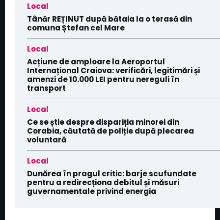
Local
Tânăr REȚINUT după bătaia la o terasă din
comuna Ștefan cel Mare
Local
Acțiune de amploare la Aeroportul
Internațional Craiova: verificări, legitimări și
amenzi de 10.000 LEI pentru nereguli în
transport
Local
Ce se știe despre dispariția minorei din
Corabia, căutată de poliție după plecarea
voluntară
Local
Dunărea în pragul critic: barje scufundate
pentru a redirecționa debitul și măsuri
guvernamentale privind energia