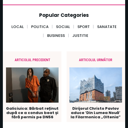
Popular Categories
LOCAL
POLITICA
SOCIAL
SPORT
SANATATE
BUSINESS
JUSTITIE
ARTICOLUL PRECEDENT
ARTICOLUL URMĂTOR
Galiciuica: Bărbat reținut
Dirijorul Christo Pavlov
după ce a condus beat și
aduce ‘Din Lumea Nouă’
fără permis pe DN56
la Filarmonica „Oltenia”